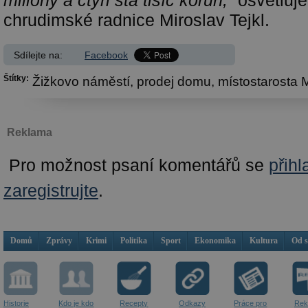
miliony a čtyři sta tisíc korun,“
osvětluje
chrudimské radnice Miroslav Tejkl.
Sdílejte na:
Facebook
Štítky:
Žižkovo náměstí,
prodej domu,
místostarosta M
Reklama
Pro možnost psaní komentářů se
přihl
zaregistrujte
.
Domů
Zprávy
Krimi
Politika
Sport
Ekonomika
Kultura
Od 
Historie
Kdo je kdo
Recepty
Odkazy
Práce pro
Rek