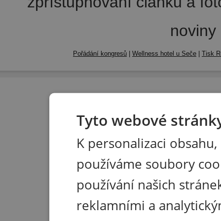
zpřístupňování článků a fo
noviny
Pořádání kongresů
|
Wellness hotel u Seče
|
Tisk R
Tyto webové stránky
K personalizaci obsahu,
používáme soubory coo
používání našich stránek
reklamními a analytický