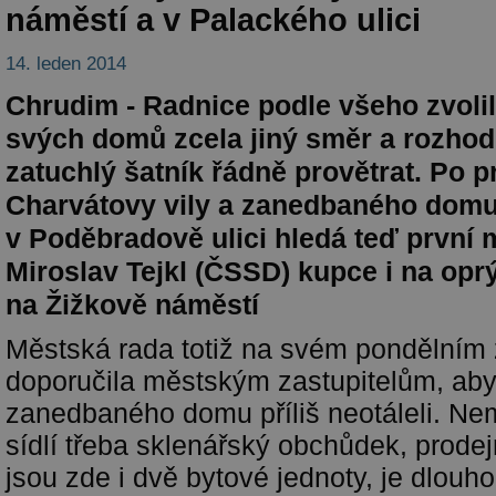
náměstí a v Palackého ulici
14. leden 2014
Chrudim - Radnice podle všeho zvoli
svých domů zcela jiný směr a rozhodl
zatuchlý šatník řádně provětrat. Po p
Charvátovy vily a zanedbaného dom
v Poděbradově ulici hledá teď první 
Miroslav Tejkl (ČSSD) kupce i na op
na Žižkově náměstí
Městská rada totiž na svém pondělním
doporučila městským zastupitelům, ab
zanedbaného domu příliš neotáleli. Nem
sídlí třeba sklenářský obchůdek, prodej
jsou zde i dvě bytové jednoty, je dlo