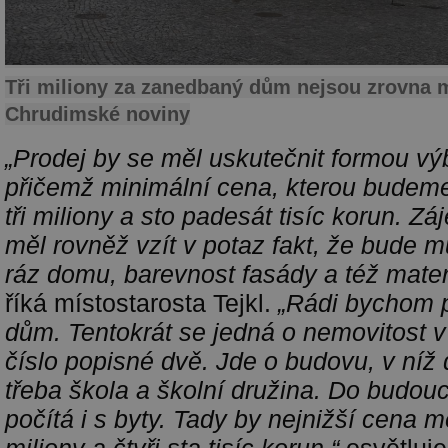
Tři miliony za zanedbaný dům nejsou zrovna 
Chrudimské noviny
„Prodej by se měl uskutečnit formou vý
přičemž minimální cena, kterou budeme
tři miliony a sto padesát tisíc korun. Z
měl rovněž vzít v potaz fakt, že bude 
ráz domu, barevnost fasády a též mater
říká místostarosta Tejkl.
„Rádi bychom pr
dům. Tentokrát se jedná o nemovitost v
číslo popisné dvě. Jde o budovu, v níž d
třeba škola a školní družina. Do budou
počítá i s byty. Tady by nejnižší cena mě