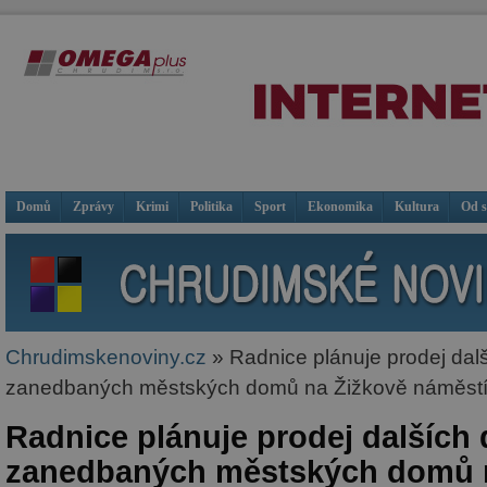
Domů
Zprávy
Krimi
Politika
Sport
Ekonomika
Kultura
Od 
Chrudimskenoviny.cz
» Radnice plánuje prodej dal
zanedbaných městských domů na Žižkově náměstí a
Radnice plánuje prodej dalších
zanedbaných městských domů 