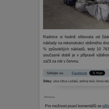
Radnice si hodně slibovala od žád
náklady na rekonstrukci sběrného dvo
% způsobilých nákladů, tedy 10 763
současné době je v přípravě výběrov
začít za rok v červnu.
Sdílejte na:
Facebook
Štítky:
ulice Obce Ležáků,
sběrný dvůr,
černá skl
Reklama
Pro možnost psaní komentářů se
při