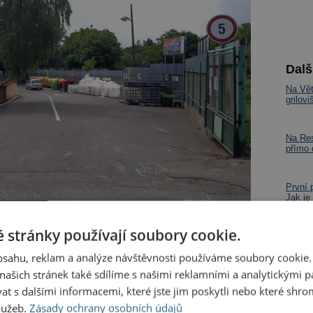
Dalš
Na Vět
grilov
Na Res
přímo
První 
Jak je
 stránky používají soubory cookie.
i bude mít díky rozšíření o dva sousedící pozemky
obsahu, reklam a analýze návštěvnosti používáme soubory cookie.
á s výstavbou nových objektů a ploch a dalšími
ašich stránek také sdílíme s našimi reklamními a analytickými par
jektů. Dojde k demolici garáží, plechové boudy,
 s dalšími informacemi, které jste jim poskytli nebo které shro
plochy dál podél trati za patrové garáže. Přibude
služeb.
Zásady ochrany osobních údajů
řístřešek pro kontejnerová stání,“
přibližuje plány