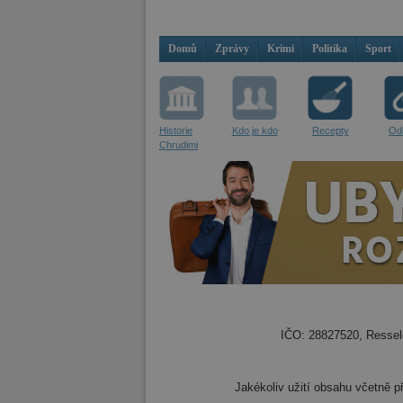
Domů
Zprávy
Krimi
Politika
Sport
Historie
Kdo je kdo
Recepty
Od
Chrudimi
IČO: 28827520, Resselo
Jakékoliv užití obsahu včetně př