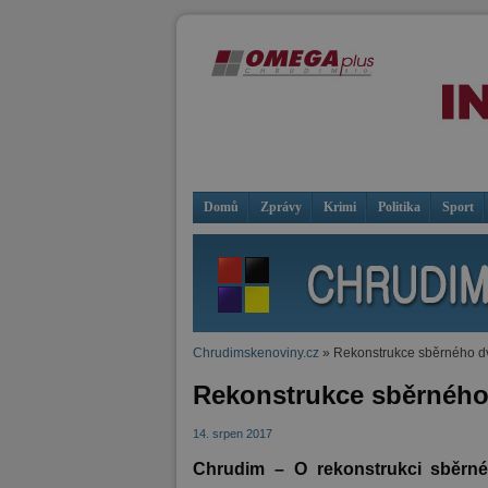
Domů
Zprávy
Krimi
Politika
Sport
Chrudimskenoviny.cz
» Rekonstrukce sběrného dv
Rekonstrukce sběrného 
14. srpen 2017
Chrudim – O rekonstrukci sběrnéh