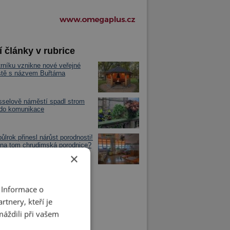
í články v rubrice
rníku vznikne nové veřejné
iště s názvem Buřtárna
selově náměstí spadl strom
 do komunikace
půlrok přinesl nárůst porodnosti!
 na tom chrudimská porodnice?
×
 Informace o
tnery, kteří je
máždili při vašem