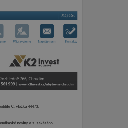
Můj účet
jeme
Připravujeme
Napište nám
Kontakty
oddíle C, vložka 44473.
 Chrudimské noviny a.s. zakázáno.