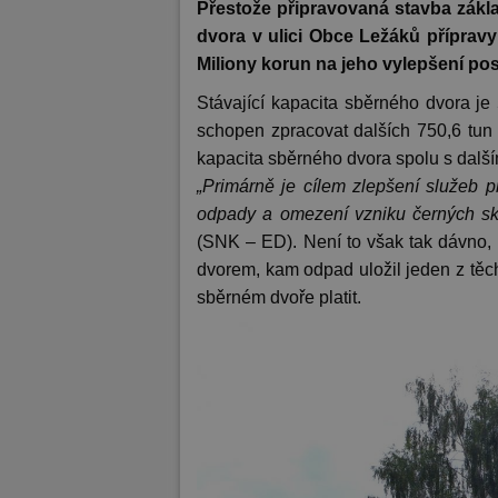
Přestože připravovaná stavba zákl
dvora v ulici Obce Ležáků příprav
Miliony korun na jeho vylepšení posk
Stávající kapacita sběrného dvora je
schopen zpracovat dalších 750,6 tun
kapacita sběrného dvora spolu s dalš
„Primárně je cílem zlepšení služeb p
odpady a omezení vzniku černých sk
(SNK – ED). Není to však tak dávno,
dvorem, kam odpad uložil jeden z těch
sběrném dvoře platit.