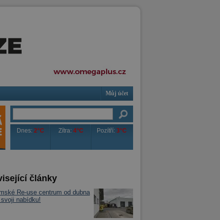
Můj účet
Dnes:
2°C
Zítra:
4°C
Pozítří:
3°C
isející články
imské Re-use centrum od dubna
 svoji nabídku!