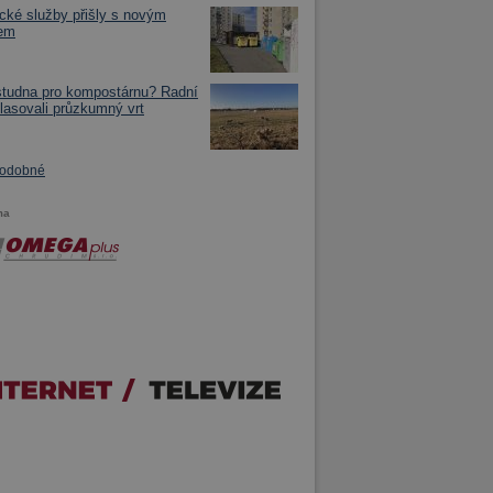
cké služby přišly s novým
em
tudna pro kompostárnu? Radní
lasovali průzkumný vrt
podobné
ma