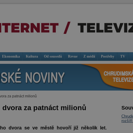
Ekonomika
Kultura
Od sousedů
Revue
Z médií
Postřehy
TV
ora za patnáct milionů
dvora za patnáct milionů
Souv
Chrud
rozšíří
o dvora se ve městě hovoří již několik let.