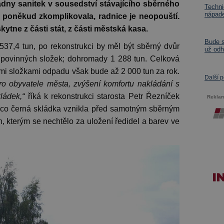
adny sanitek v sousedství stávajícího sběrného
Techni
nápad
y poněkud zkomplikovala, radnice je neopouští.
ytne z části stát, z části městská kasa.
Bude s
 537,4 tun, po rekonstrukci by měl být sběrný dvůr
už odh
 povinných složek; dohromady 1 288 tun. Celková
ími složkami odpadu však bude až 2 000 tun za rok.
Další 
ro obyvatele města, zvýšení komfortu nakládání s
ládek,“
říká k rekonstrukci starosta Petr Řezníček
Rekla
 co černá skládka vznikla před samotným sběrným
, kterým se nechtělo za uložení ředidel a barev ve