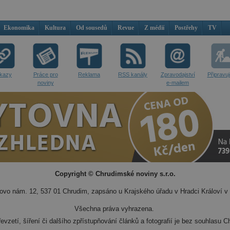
Ekonomika
Kultura
Od sousedů
Revue
Z médií
Postřehy
TV
kazy
Práce pro
Reklama
RSS kanály
Zpravodajství
Připravu
noviny
e-mailem
Copyright © Chrudimské noviny s.r.o.
vo nám. 12, 537 01 Chrudim, zapsáno u Krajského úřadu v Hradci Královí v 
Všechna práva vyhrazena.
evzetí, šíření či dalšího zpřístupňování článků a fotografií je bez souhlasu