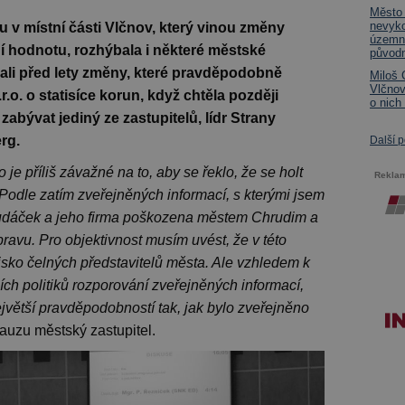
Město
nevyko
 v místní části Vlčnov, který vinou změny
územní
í hodnotu, rozhýbala i některé městské
původn
ovali před lety změny, které pravděpodobně
Miloš 
Vlčnov
o. o statisíce korun, když chtěla později
o nich
abývat jediný ze zastupitelů, lídr Strany
rg.
Další 
 je příliš závažné na to, aby se řeklo, že se holt
Rekla
„Podle zatím zveřejněných informací, s kterými jsem
udáček a jeho firma poškozena městem Chrudim a
ravu. Pro objektivnost musím uvést, že v této
visko čelných představitelů města. Ale vzhledem k
h politiků rozporování zveřejněných informací,
 největší pravděpodobností tak, jak bylo zveřejněno
auzu městský zastupitel.