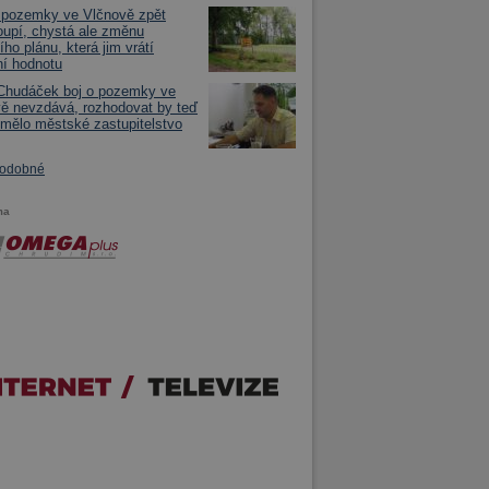
 pozemky ve Vlčnově zpět
upí, chystá ale změnu
ho plánu, která jim vrátí
í hodnotu
Chudáček boj o pozemky ve
ě nevzdává, rozhodovat by teď
 mělo městské zastupitelstvo
podobné
ma