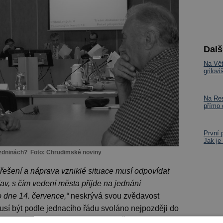
Dalš
Na Vět
grilov
Na Res
přímo
První 
Jak je
rázdninách? Foto: Chrudimské noviny
 řešení a náprava vzniklé situace musí odpovídat
av, s čím vedení města přijde na jednání
 dne 14. července,“
neskrývá svou zvědavost
usí být podle jednacího řádu svoláno nejpozději do
ěmu mělo dojít. Starosta města Petr Řezníček (SNK