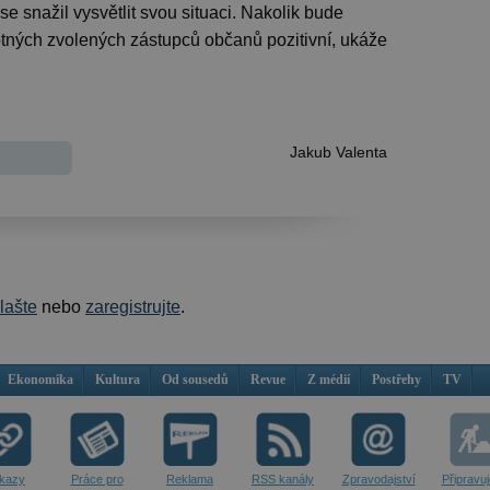
e snažil vysvětlit svou situaci. Nakolik bude
otných zvolených zástupců občanů pozitivní, ukáže
Jakub Valenta
hlašte
nebo
zaregistrujte
.
Ekonomika
Kultura
Od sousedů
Revue
Z médií
Postřehy
TV
kazy
Práce pro
Reklama
RSS kanály
Zpravodajství
Připravu