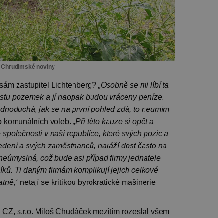
: Chrudimské noviny
 sám zastupitel Lichtenberg?
„Osobně se mi líbí ta
městu pozemek a jí naopak budou vráceny peníze.
k jednoduchá, jak se na první pohled zdá, to neumím
o komunálních voleb.
„Při této kauze si opět a
polečnosti v naší republice, které svých pozic a
edení a svých zaměstnanců, naráží dost často na
 neúmyslná, což bude asi případ firmy jednatele
íků. Ti daným firmám komplikují jejich celkové
atně,“
netají se kritikou byrokratické mašinérie
Z, s.r.o. Miloš Chudáček mezitím rozeslal všem