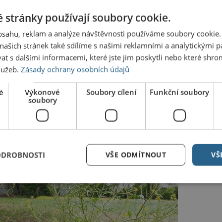
 téhož řádu z titulu své funkce starosty je, má tak
 stránky používají soubory cookie.
ím totiž nikde nebylo oznámeno, že by se toto
obsahu, reklam a analýze návštěvnosti používáme soubory cookie.
utečně konat a ve vzduchu tak stále visí jeden
ašich stránek také sdílíme s našimi reklamními a analytickými par
vůj slib, který dalo jednateli S&CH TRADE CZ, s.r.o.
 s dalšími informacemi, které jste jim poskytli nebo které shro
mého průzkumu mezi zastupiteli se domnívám, že
služeb.
Zásady ochrany osobních údajů
e 14. července, bude usnášeníschopné a doufám,
st bude problém uspokojivě vyřešen,“
doufá
é
Výkonové
Soubory cílení
Funkční soubory
soubory
ODROBNOSTI
VŠE ODMÍTNOUT
VŠ