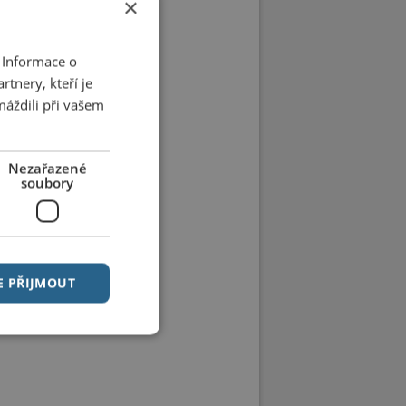
×
 Informace o
tnery, kteří je
máždili při vašem
Nezařazené
soubory
E PŘIJMOUT