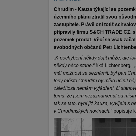
Chrudim - Kauza týkající se pozemku
územního plánu ztratil svou původn
zastupitele. Právě oni totiž schval
připravily firmu S&CH TRADE CZ, s.r.
pozemek prodat. Věcí se však začal z
svobodných občanů Petr Lichtenbe
„K pochybení někdy dojít může, ale toto
někdy něco stane,“
říká Lichtenberg.
měl možnost se seznámit, byl pan Ch
tedy město Chrudim by mělo učinit náp
záležitosti nemám vyjádření, či stano
tomu, že jsem nezaznamenal od místníc
tak se tato, nyní již kauza, vyvíjela s
v Chrudimských novinách,"
popisuje k