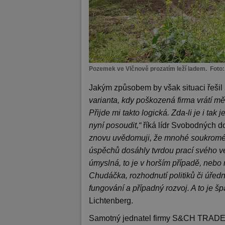
Pozemek ve Vlčnově prozatím leží ladem. Foto
Jakým způsobem by však situaci řešil
varianta, kdy poškozená firma vrátí 
Přijde mi takto logická. Zda-li je i ta
nyní posoudit,“
říká lídr Svobodných d
znovu uvědomuji, že mnohé soukromé s
úspěchů dosáhly tvrdou prací svého v
úmyslná, to je v horším případě, nebo
Chudáčka, rozhodnutí politiků či úředn
fungování a případný rozvoj. A to je šp
Lichtenberg.
Samotný jednatel firmy S&CH TRADE C