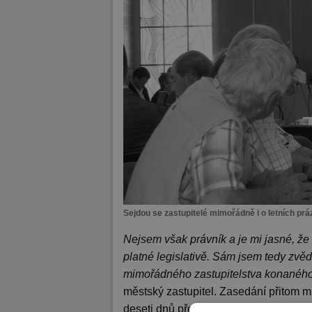
Sejdou se zastupitelé mimořádně i o letních p
Nejsem však právník a je mi jasné, že
platné legislativě. Sám jsem tedy zvěd
mimořádného zastupitelstva konaného
městský zastupitel. Zasedání přitom m
deseti dnů před termínem, kdy by k n