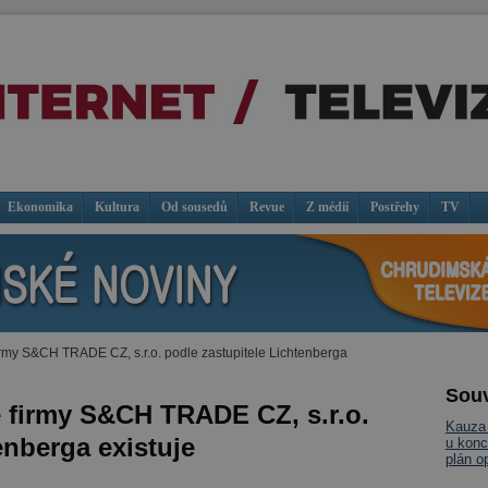
Ekonomika
Kultura
Od sousedů
Revue
Z médií
Postřehy
TV
firmy S&CH TRADE CZ, s.r.o. podle zastupitele Lichtenberga
Souv
e firmy S&CH TRADE CZ, s.r.o.
Kauza 
enberga existuje
u konc
plán o