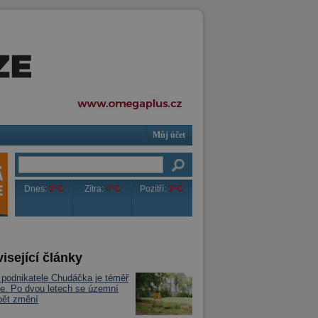
Můj účet
Dnes:
2°C
Zítra:
4°C
Pozítří:
3°C
isející články
podnikatele Chudáčka je téměř
e. Po dvou letech se územní
pět změní