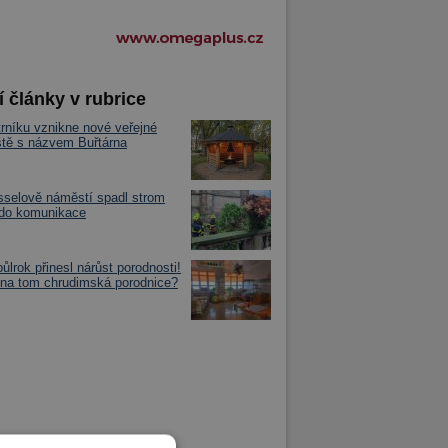
í články v rubrice
rníku vznikne nové veřejné
iště s názvem Buřtárna
selově náměstí spadl strom
 do komunikace
půlrok přinesl nárůst porodnosti!
 na tom chrudimská porodnice?