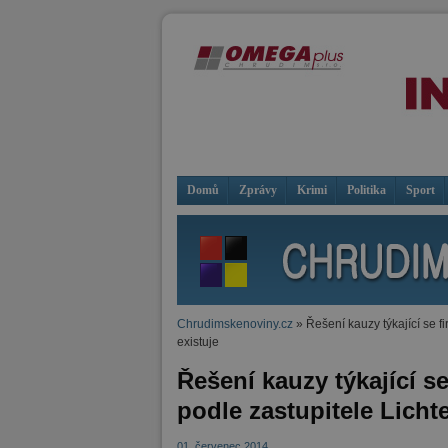
Domů
Zprávy
Krimi
Politika
Sport
Chrudimskenoviny.cz
» Řešení kauzy týkající se 
existuje
Řešení kauzy týkající s
podle zastupitele Licht
01. červenec 2014