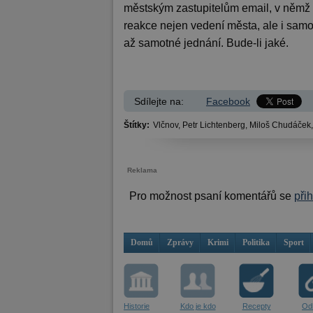
městským zastupitelům email, v němž s
reakce nejen vedení města, ale i sam
až samotné jednání. Bude-li jaké.
Sdílejte na:
Facebook
Štítky:
Vlčnov,
Petr Lichtenberg,
Miloš Chudáček,
Reklama
Pro možnost psaní komentářů se
při
Domů
Zprávy
Krimi
Politika
Sport
Historie
Kdo je kdo
Recepty
Od