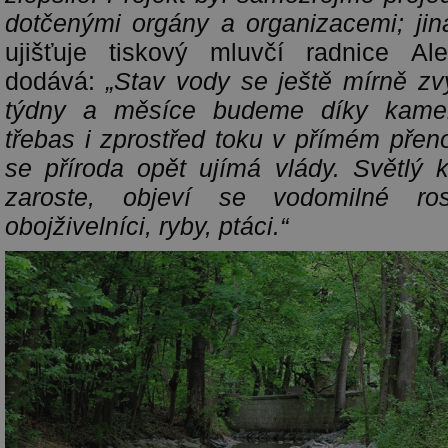
dotčenými orgány a organizacemi; jina
ujišťuje tiskový mluvčí radnice A
dodává:
„Stav vody se ještě mírně zvý
týdny a měsíce budeme díky kam
třebas i zprostřed toku v přímém přen
se příroda opět ujímá vlády. Světlý 
zaroste, objeví se vodomilné rost
obojživelníci, ryby, ptáci.“