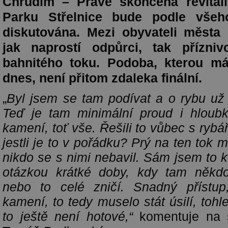
Chrudim – Právě skončená revital
Parku Střelnice bude podle všeh
diskutována. Mezi obyvateli města 
jak naprostí odpůrci, tak přízniv
bahnitého toku. Podoba, kterou má
dnes, není přitom zdaleka finální.
„
Byl jsem se tam podívat a o rybu už
Teď je tam minimální proud i hloubk
kamení, toť vše. Řešili to vůbec s rybá
jestli je to v pořádku? Prý na ten tok m
nikdo se s nimi nebavil. Sám jsem to 
otázkou krátké doby, kdy tam někdo
nebo to celé zničí. Snadný přístu
kamení, to tedy muselo stát úsilí, toh
to ještě není hotové,“
komentuje na s