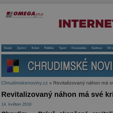
Domů
Zprávy
Krimi
Politika
Sport
Ekonomika
Kultura
Od 
Chrudimskenoviny.cz
» Revitalizovaný náhon má své
Revitalizovaný náhon má své kri
14. květen 2019