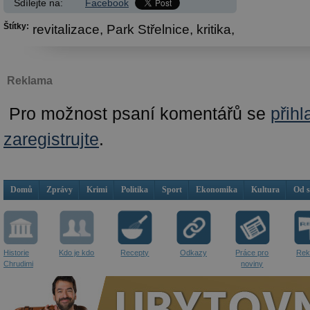
Sdílejte na:
Facebook
Štítky:
revitalizace,
Park Střelnice,
kritika,
Reklama
Pro možnost psaní komentářů se
přihl
zaregistrujte
.
Domů
Zprávy
Krimi
Politika
Sport
Ekonomika
Kultura
Od 
Historie
Kdo je kdo
Recepty
Odkazy
Práce pro
Rek
Chrudimi
noviny