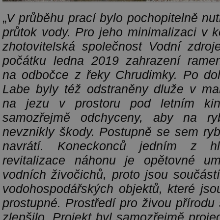
„
V
průběhu prací bylo pochopitelně nut
průtok vody. Pro jeho minimalizaci v 
zhotovitelská společnost Vodní zdro
počátku ledna 2019 zahrazení rame
na odbočce z řeky Chrudimky. Po d
Labe byly též odstraněny dluže v ma
na jezu v prostoru pod letním ki
samozřejmě odchyceny, aby na ryb
nevznikly škody. Postupně se sem ryb
navrátí. Koneckonců jedním z h
revitalizace náhonu je opětovné u
vodních živočichů, proto jsou součást
vodohospodářských objektů, které js
prostupné. Prostředí pro živou přírod
zlepšilo. Projekt byl samozřejmě proj