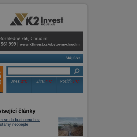
Můj účet
Dnes:
2°C
Zítra:
4°C
Pozítří:
3°C
isející články
m se do budoucna bez
stárny neobejde