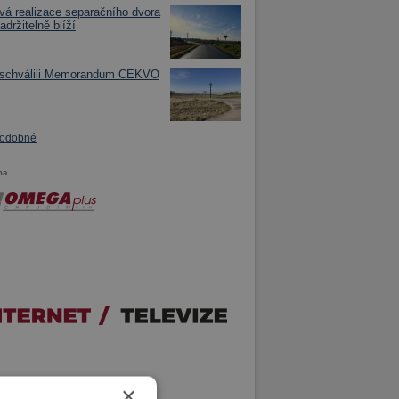
á realizace separačního dvora
adržitelně blíží
 schválili Memorandum CEKVO
podobné
ma
×