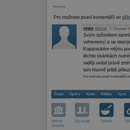
Reklama
Pro možnost psaní komentářů se
při
#9969
EEV-CR
2. Červenec 2
Svým způsobem tamní o
vehemencí a se stejným
Kopanickém mlýnu pod K
těchto stránkách nutné
raději uvítal právě zmí
tam hlavně ještě přibud
Pro možnost psaní komentářů s
Domů
Zprávy
Krimi
Politika
Sport
Historie
Kdo je kdo
Recepty
Od
Chrudimi