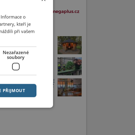
 Informace o
tnery, kteří je
í články v rubrice
máždili při vašem
rníku vznikne nové veřejné
iště s názvem Buřtárna
Nezařazené
soubory
selově náměstí spadl strom
 do komunikace
půlrok přinesl nárůst porodnosti!
 na tom chrudimská porodnice?
E PŘIJMOUT