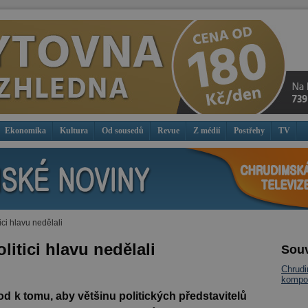
Ekonomika
Kultura
Od sousedů
Revue
Z médií
Postřehy
TV
ici hlavu nedělali
litici hlavu nedělali
Souv
Chrudi
kompo
d k tomu, aby většinu politických představitelů