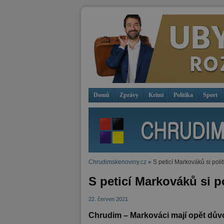
Domů
Zprávy
Krimi
Politika
Sport
Chrudimskenoviny.cz
» S peticí Markováků si polit
S peticí Markováků si po
22. červen 2021
Chrudim – Markováci mají opět důvo