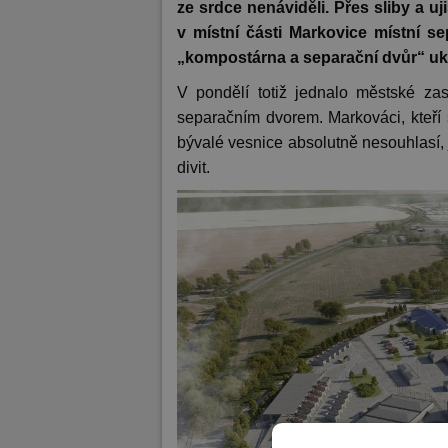
ze srdce nenáviděli. Přes sliby a uj
v místní části Markovice místní s
„kompostárna a separační dvůr“ uk
V pondělí totiž jednalo městské zas
separačním dvorem. Markováci, kteří
bývalé vesnice absolutně nesouhlasí, j
divit.