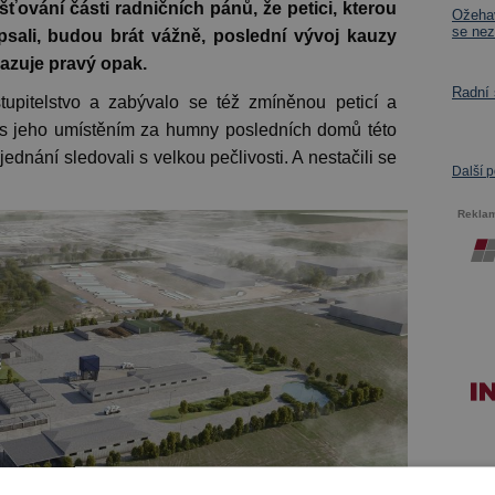
išťování části radničních pánů, že petici, kterou
Ožehav
se nez
epsali, budou brát vážně, poslední vývoj kauzy
azuje pravý opak.
Radní
tupitelstvo a zabývalo se též zmíněnou peticí a
 s jeho umístěním za humny posledních domů této
ednání sledovali s velkou pečlivosti. A nestačili se
Další 
Rekla