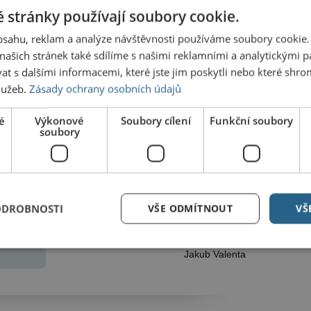
 stránky používají soubory cookie.
obsahu, reklam a analýze návštěvnosti používáme soubory cookie.
ašich stránek také sdílíme s našimi reklamními a analytickými par
Dalš
 s dalšími informacemi, které jste jim poskytli nebo které shro
služeb.
Zásady ochrany osobních údajů
Na Vět
grilov
é
Výkonové
Soubory cílení
Funkční soubory
soubory
ora v blízkosti místní části Chrudim IV (Markovice)
Na Res
přímo
yl jen MUDr. J. Hradec a R. Málek, MBA, MSc. Za
naší lokality sledoval a nestačím se divit, jak
První 
e. Nebudu se dnes raději rozepisovat, protože bych
Jak je
goval na skandální postoj politiků jeden z autorů
ODROBNOSTI
VŠE ODMÍTNOUT
VŠ
Jakub Valenta