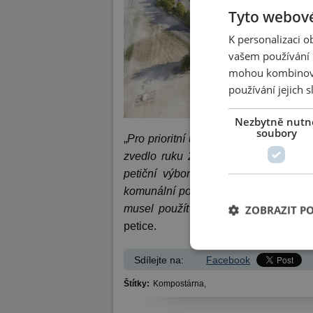
Tyto webové
K personalizaci 
vašem používání n
mohou kombinovat
používání jejich 
Nezbytně nutn
soubory
„
Pro prioritní umístění Separačního dv
zvedlo ruku 22 zastupitelů. Proti b
petiční výbor jsem jednání o osudu 
komunální politika v Chrudimi funguj
musel použít už i sprostá slova,“
rea
ZOBRAZIT P
petice.
Sdílejte na:
Facebook
Štítky:
Kompostárna,