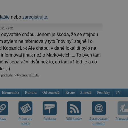
hlašte
nebo
zaregistrujte
.
021 - 9:21
byvatele chápu. Jenom je škoda, že se stejnou
 stylem neinformovaly tyto "noviny" stejně i o
opanicí. :-) Ale chápu, v dané lokalitě bylo na
 informovat jinak než o Markovicích ... To bych tam
něný separační dvůr než to, co tam už teď je a co
e. ;-)
e
přihlašte
nebo
zaregistrujte
.
Ekonomika
Kultura
Od sousedů
Revue
Z médií
Postřehy
TV
kazy
Práce pro
Reklama
RSS kanály
Zpravodajství
Připravu
noviny
e-mailem