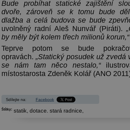
Bude probíhat statické zajištění sl
dvoře, zároveň se k tomu bude děl
dlažba a celá budova se bude zpevňo
uvolněný radní Aleš Nunvář (Piráti).
„
by měly být kolem třech milionů korun,
Teprve potom se bude pokračo
opravách.
„Statický posudek už zvedá 
se nám tam něco nestalo,“
ilustrov
místostarosta Zdeněk Kolář (ANO 2011)
Sdílejte na:
Facebook
Štítky:
statik,
dotace. stará radnice,