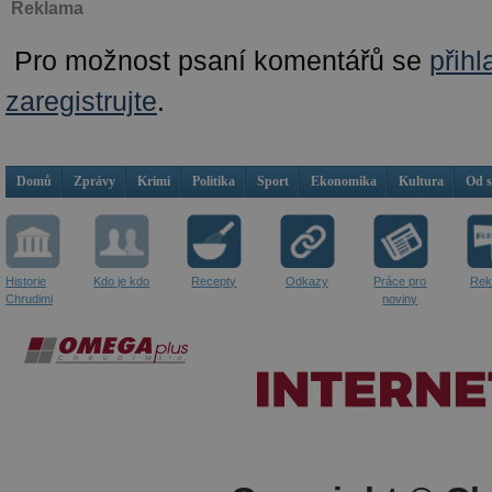
Reklama
Pro možnost psaní komentářů se
přihl
zaregistrujte
.
Domů
Zprávy
Krimi
Politika
Sport
Ekonomika
Kultura
Od 
Historie
Kdo je kdo
Recepty
Odkazy
Práce pro
Rek
Chrudimi
noviny