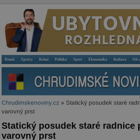
Domů
Zprávy
Krimi
Politika
Sport
Ekonomika
Kultura
Od 
Chrudimskenoviny.cz
» Statický posudek staré rad
varovný prst
Statický posudek staré radnice 
varovný prst