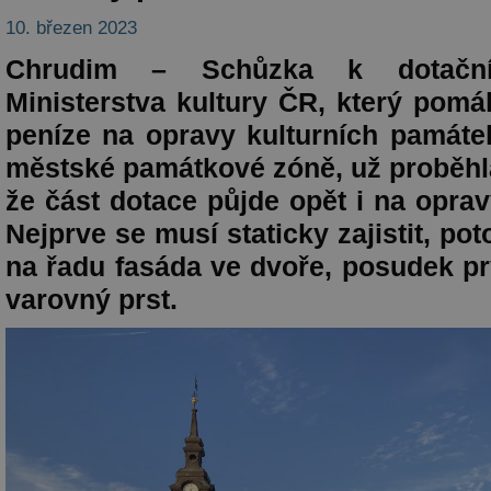
10. březen 2023
Chrudim – Schůzka k dotačn
Ministerstva kultury ČR, který pomá
peníze na opravy kulturních památ
městské památkové zóně, už proběhla
že část dotace půjde opět i na oprav
Nejprve se musí staticky zajistit, po
na řadu fasáda ve dvoře, posudek pr
varovný prst.