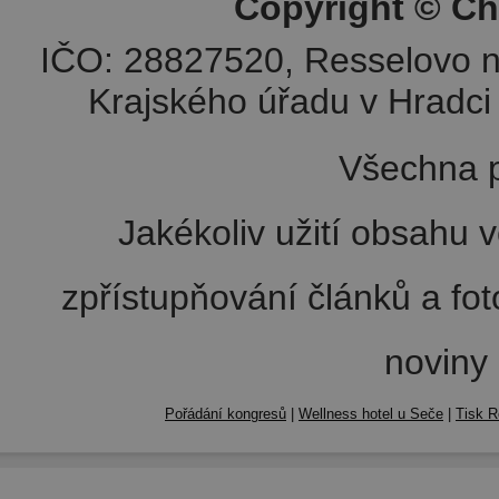
Copyright © Ch
IČO: 28827520, Resselovo n
Krajského úřadu v Hradci 
Všechna p
Jakékoliv užití obsahu v
zpřístupňování článků a fo
noviny
Pořádání kongresů
|
Wellness hotel u Seče
|
Tisk R