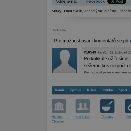
Sdílejte na:
Facebook
Štítky:
Libor Škrlík,
jednotný vizuální styl,
Františe
Reklama
Pro možnost psaní komentářů se
při
#10549
karel1
12. Listopad 2
Po kolikáté už řešíme 
sežerou kus rozpočtu 
Pro možnost psaní komentářů s
Domů
Zprávy
Krimi
Politika
Sport
Historie
Kdo je kdo
Recepty
Od
Chrudimi