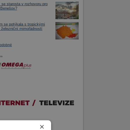
l se starosta v rozhovoru pro
 Benešov?
m se potýkala s tropickými
i železniční mimořádností
podobné
ma
×