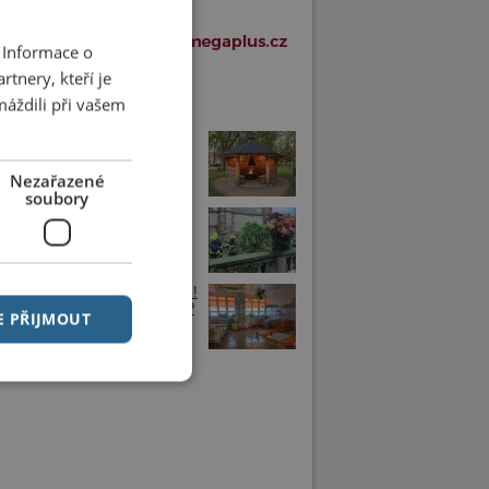
 Informace o
tnery, kteří je
máždili při vašem
í články v rubrice
rníku vznikne nové veřejné
iště s názvem Buřtárna
Nezařazené
soubory
selově náměstí spadl strom
 do komunikace
půlrok přinesl nárůst porodnosti!
 na tom chrudimská porodnice?
E PŘIJMOUT