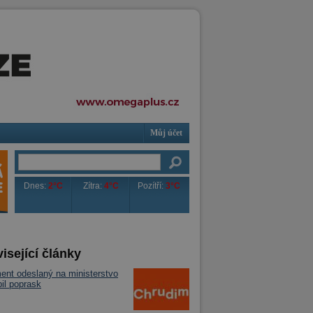
Můj účet
Dnes:
2°C
Zítra:
4°C
Pozítří:
3°C
isející články
nt odeslaný na ministerstvo
il poprask