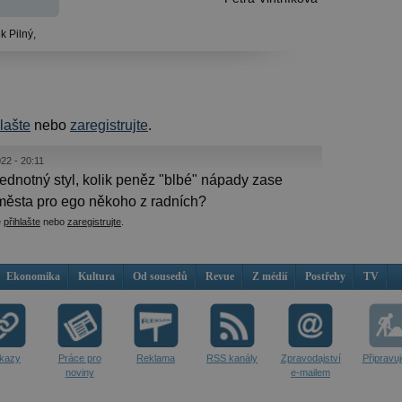
k Pilný,
hlašte
nebo
zaregistrujte
.
022 - 20:11
jednotný styl, kolik peněz "blbé" nápady zase
města pro ego někoho z radních?
e
přihlašte
nebo
zaregistrujte
.
Ekonomika
Kultura
Od sousedů
Revue
Z médií
Postřehy
TV
kazy
Práce pro
Reklama
RSS kanály
Zpravodajství
Připravu
noviny
e-mailem