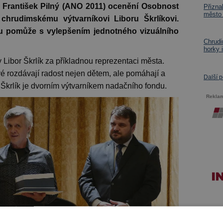
a František Pilný (ANO 2011) ocenění Osobnost
Přizna
město
chrudimskému výtvarníkovi Liboru Škrlíkovi.
tu pomůže s vylepšením jednotného vizuálního
Chrudi
horky 
 Libor Škrlík za příkladnou reprezentaci města.
rozdávají radost nejen dětem, ale pomáhají a
Další 
 Škrlík je dvorním výtvarníkem nadačního fondu.
Rekla