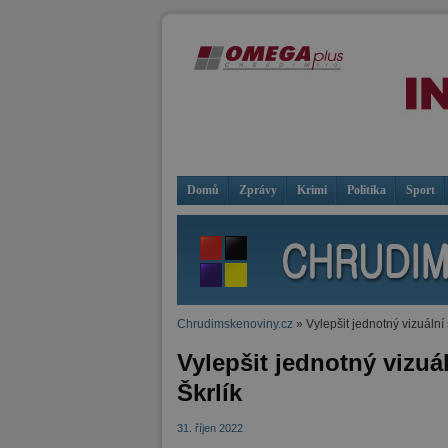
Domů
Zprávy
Krimi
Politika
Sport
Chrudimskenoviny.cz
» Vylepšit jednotný vizuální
Vylepšit jednotný vizuá
Škrlík
31. říjen 2022