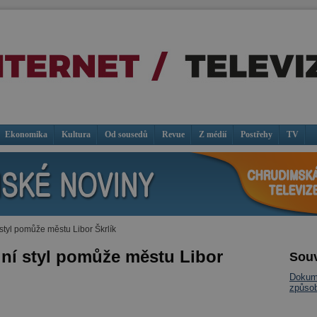
Ekonomika
Kultura
Od sousedů
Revue
Z médií
Postřehy
TV
 styl pomůže městu Libor Škrlík
lní styl pomůže městu Libor
Souv
Dokume
způsob