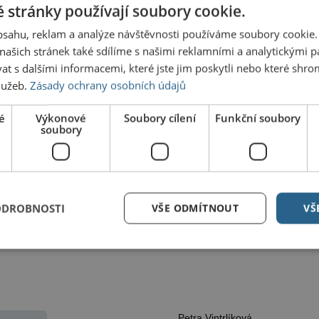
 stránky používají soubory cookie.
obsahu, reklam a analýze návštěvnosti používáme soubory cookie.
ašich stránek také sdílíme s našimi reklamními a analytickými par
 Pilný. Foto: FB/tiskový úsek
 s dalšími informacemi, které jste jim poskytli nebo které shro
Dalš
služeb.
Zásady ochrany osobních údajů
innost, za kterou stojí celá armáda lidí, ocenilo i
Na Vět
grilov
 mám rád,“
vyjádřil se chrudimský malíř Libor Škrlík.
é
Výkonové
Soubory cílení
Funkční soubory
 oddělení. Například díky naší práci v pražském
soubory
Na Res
ídají i o Chrudimi.“
přímo
přiblížil, že chce na úřadě založit novou pracovní
vizuálním stylem zabývat.
„Chtěl bych vypořádat
První 
Jak je
á třeba knihovna nebo Chrudimská beseda a další.
ODROBNOSTI
VŠE ODMÍTNOUT
VŠ
spolu se svým synem byli členy této pracovní skupiny
ravou změn,“
uvedl starosta.
Petra Vintrlíková