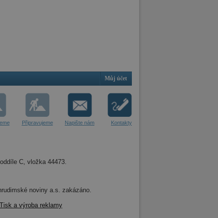
Můj účet
jeme
Připravujeme
Napište nám
Kontakty
oddíle C, vložka 44473.
 Chrudimské noviny a.s. zakázáno.
Tisk a výroba reklamy