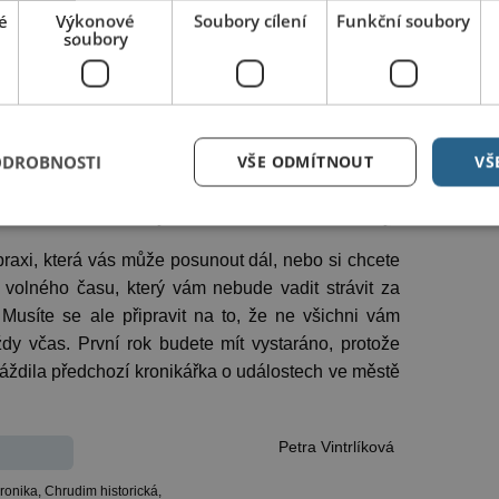
é
Výkonové
Soubory cílení
Funkční soubory
soubory
ODROBNOSTI
VŠE ODMÍTNOUT
VŠ
ostel Nanebevzetí Panny Marie. Foto: Chrudimské noviny
raxi, která vás může posunout dál, nebo si chcete
 volného času, který vám nebude vadit strávit za
 Musíte se ale připravit na to, že ne všichni vám
ždy včas. První rok budete mít vystaráno, protože
áždila předchozí kronikářka o událostech ve městě
Petra Vintrlíková
ronika,
Chrudim historická,