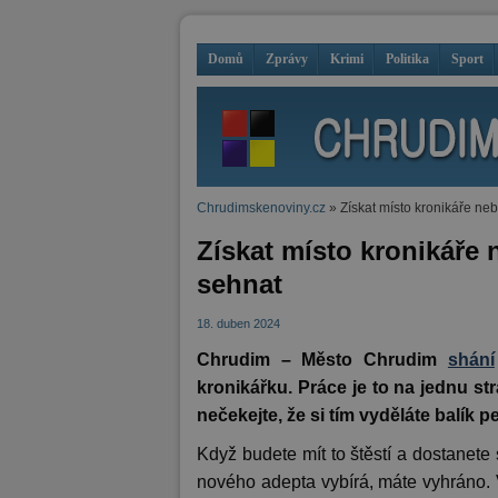
Domů
Zprávy
Krimi
Politika
Sport
Chrudimskenoviny.cz
» Získat místo kronikáře ne
Získat místo kronikáře
sehnat
18. duben 2024
Chrudim – Město Chrudim
shání
kronikářku. Práce je to na jednu s
nečekejte, že si tím vyděláte balík p
Když budete mít to štěstí a dostanete 
nového adepta vybírá, máte vyhráno. V