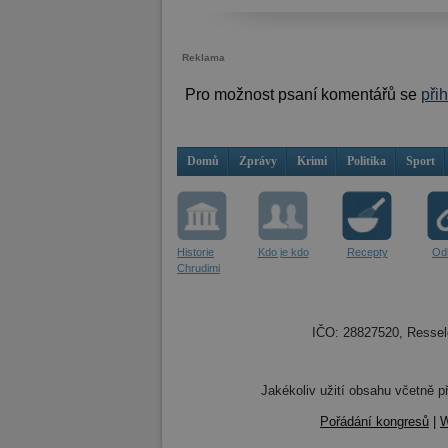
Reklama
Pro možnost psaní komentářů se
při
Domů
Zprávy
Krimi
Politika
Sport
Historie
Kdo je kdo
Recepty
Od
Chrudimi
IČO: 28827520, Resselo
Jakékoliv užití obsahu včetně př
Pořádání kongresů
|
W