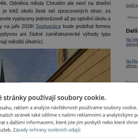
člověk. Odměna města Chrudim ale není na dnešní
Další 
je totiž okolo šesti set zpracovaných stran, za
Rekla
stanete vyplaceny jednorázově až po splnění úkolu a
y na jaře 2026!
Spolupráce
bude probíhat formou
Dalš
vyplynou ani žádné zaměstnanecké výhody typu
Na Vět
jí městští úředníci.
grilov
Na Res
přímo
První 
Jak je
 stránky používají soubory cookie.
obsahu, reklam a analýze návštěvnosti používáme soubory cookie.
ašich stránek také sdílíme s našimi reklamními a analytickými par
 s dalšími informacemi, které jste jim poskytli nebo které shro
služeb.
Zásady ochrany osobních údajů