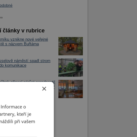
podobné
ma
í články v rubrice
rníku vznikne nové veřejné
iště s názvem Buřtárna
selově náměstí spadl strom
 do komunikace
půlrok přinesl nárůst porodnosti!
×
 na tom chrudimská porodnice?
 Informace o
tnery, kteří je
máždili při vašem