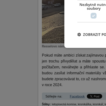
Nezbytně nutn
soubory
ZOBRAZIT P
Resselovo náměstí od informační tabule. K
Pokud máte ambici získat zajímavou p
jen trochu přivydělat a máte spoustu
počítačem, neváhejte a přihlaste se.
budou zasílat informační materiály v
budete zpracovávat to, co už nashrom
v roce 2024.
Sdílejte na:
Facebook
Štítky:
letopisecká komise,
kronikářka,
kronikář,
k