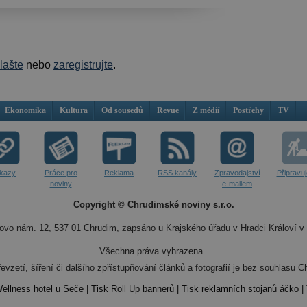
hlašte
nebo
zaregistrujte
.
Ekonomika
Kultura
Od sousedů
Revue
Z médií
Postřehy
TV
kazy
Práce pro
Reklama
RSS kanály
Zpravodajství
Připravu
noviny
e-mailem
Copyright © Chrudimské noviny s.r.o.
vo nám. 12, 537 01 Chrudim, zapsáno u Krajského úřadu v Hradci Královí v 
Všechna práva vyhrazena.
evzetí, šíření či dalšího zpřístupňování článků a fotografií je bez souhlasu
ellness hotel u Seče
|
Tisk Roll Up bannerů
|
Tisk reklamních stojanů áčko
|