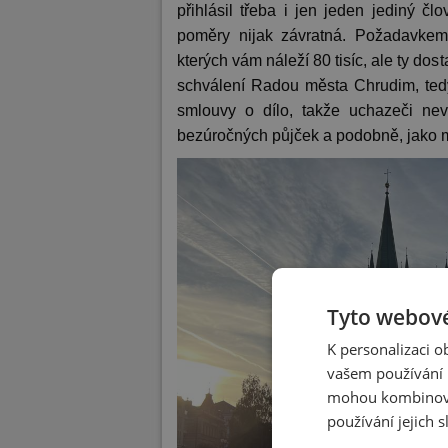
přihlásil třeba i jen jeden jediný 
poměry nijak závratná. Požadavkem 
kterých vám náleží 80 tisíc, ale ty do
schválení Radou města Chrudim, ted
smlouvy o dílo, takže uchazeči ne
bezúročných půjček a podobně, jako ma
Tyto webové
K personalizaci 
vašem používání n
mohou kombinovat
používání jejich 