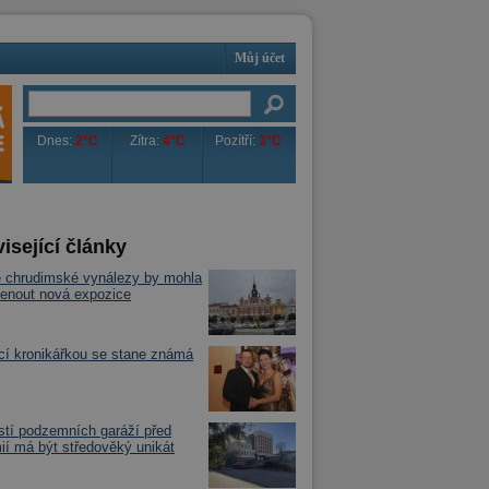
Můj účet
Dnes:
2°C
Zítra:
4°C
Pozítří:
3°C
isející články
 chrudimské vynálezy by mohla
enout nová expozice
í kronikářkou se stane známá
tí podzemních garáží před
í má být středověký unikát