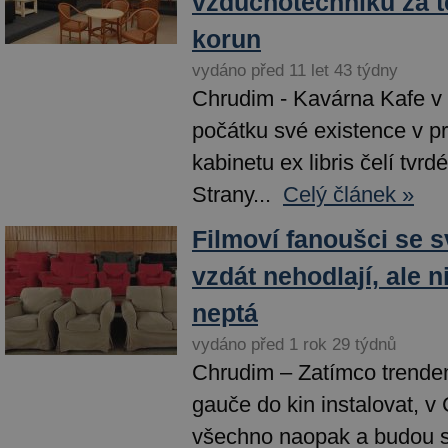
vzduchotechniku za t
korun
vydáno před 11 let 43 týdny
Chrudim - Kavárna Kafe v g
počátku své existence v p
kabinetu ex libris čelí tvrdé
Strany...
Celý článek »
Filmoví fanoušci se 
vzdát nehodlají, ale n
neptá
vydáno před 1 rok 29 týdnů
Chrudim – Zatímco trendem
gauče do kin instalovat, v
všechno naopak a budou se