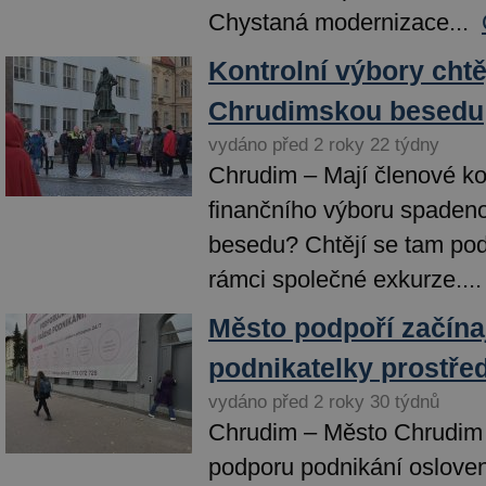
Chystaná modernizace...
Kontrolní výbory chtěj
Chrudimskou besedu
vydáno před 2 roky 22 týdny
Chrudim – Mají členové ko
finančního výboru spaden
besedu? Chtějí se tam pod
rámci společné exkurze....
Město podpoří začínaj
podnikatelky prostře
vydáno před 2 roky 30 týdnů
Chrudim – Město Chrudim 
podporu podnikání oslov