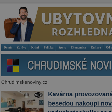
Domů
Zprávy
Krimi
Politika
Sport
Ekonomika
Kultura
Od 
Chrudimskenoviny.cz
Kavárna provozovan
besedou nakoupí no