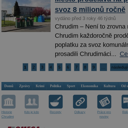
svoz 8 milionů ročně
vydáno před 3 roky 46 týdnů
Chrudim – Není to zrovna 
Chrudim každoročně prodě
poplatku za svoz komunáln
prosadili Chrudimáci...
Ce
1
2
3
4
5
6
7
8
9
…
následují
Domů
Zprávy
Krimi
Politika
Sport
Ekonomika
Kultura
Od 
Historie
Kdo je kdo
Recepty
Odkazy
Práce pro
Rek
Chrudimi
noviny