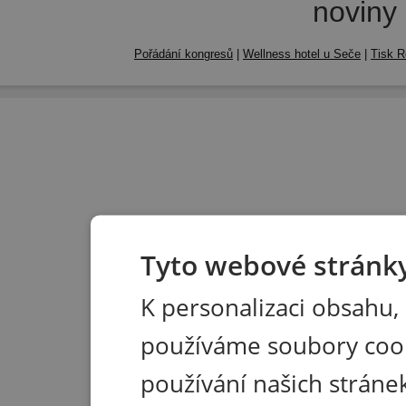
noviny
Pořádání kongresů
|
Wellness hotel u Seče
|
Tisk R
Tyto webové stránky
K personalizaci obsahu,
používáme soubory coo
používání našich stránek