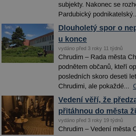
subjekty. Nakonec se rozh
Pardubický podnikatelský..
Dlouholetý spor o nep
u konce
vydáno před 3 roky 11 týdnů
Chrudim – Rada města Ch
podnětem občanů, kteří 
posledních skoro deseti let
Chrudimi, ale pokaždé...
Vedení věří, že před
přitáhnou do města ž
vydáno před 3 roky 19 týdnů
Chrudim – Vedení města 