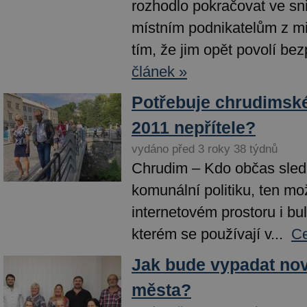
rozhodlo pokračovat ve sn
místním podnikatelům z mi
tím, že jim opět povolí bezp
článek »
Potřebuje chrudimsk
2011 nepřítele?
vydáno před 3 roky 38 týdnů
Chrudim – Kdo občas sled
komunální politiku, ten m
internetovém prostoru i bu
kterém se používají v...
Ce
Jak bude vypadat no
města?