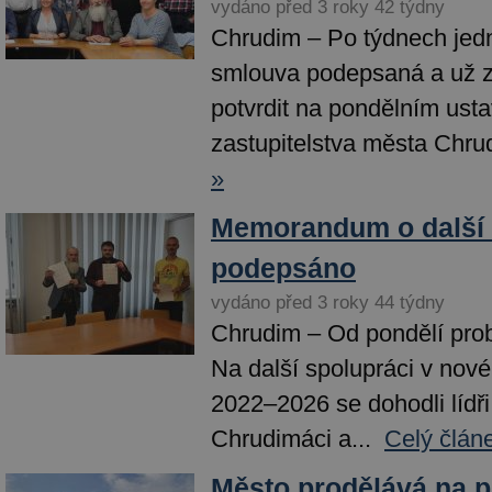
vydáno před 3 roky 42 týdny
Chrudim – Po týdnech jedn
smlouva podepsaná a už z
potvrdit na pondělním ust
zastupitelstva města Chrud
»
Memorandum o další 
podepsáno
vydáno před 3 roky 44 týdny
Chrudim – Od pondělí prob
Na další spolupráci v nov
2022–2026 se dohodli lídř
Chrudimáci a...
Celý člán
Město prodělává na p