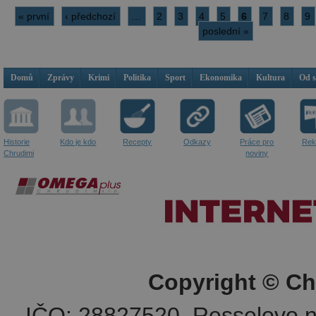
« první
‹ předchozí
…
2
3
4
5
6
7
8
9
poslední »
Domů
Zprávy
Krimi
Politika
Sport
Ekonomika
Kultura
Od 
Historie
Kdo je kdo
Recepty
Odkazy
Práce pro
Rek
Chrudimi
noviny
Copyright © Ch
IČO: 28827520, Resselovo n