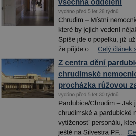
všechna oddělení
vydáno před 5 let 28 týdnů
Chrudim – Místní nemocnic
které by jejich vedení něja
Spíše jde o popelku, jíž už 
že přijde o...
Celý článek 
Z centra dění pardubi
chrudimské nemocni
procházka růžovou z
vydáno před 5 let 30 týdnů
Pardubice/Chrudim – Jak 
chrudimské a pardubické 
vytížeností personálu, kter
ještě na Silvestra PF...
Ce