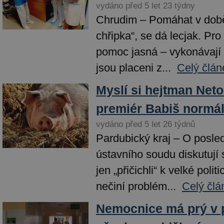
vydáno před 5 let 23 týdny
Chrudim – Pomáhat v době,
chřipka“, se dá lecjak. Pro
pomoc jasná – vykonávají s
jsou placeni z...
Celý člán
Myslí si hejtman Netol
premiér Babiš normál
vydáno před 5 let 26 týdnů
Pardubický kraj – O posle
ústavního soudu diskutují 
jen „přičichli“ k velké polit
nečiní problém...
Celý člá
Nemocnice má prý v 