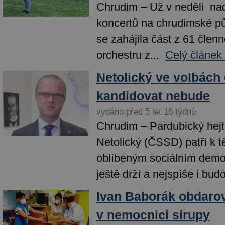
Chrudim – Už v neděli na
koncertů na chrudimské p
se zahájila část z 61 čle
orchestru z...
Celý článek
Netolický ve volbác
kandidovat nebude
vydáno před 5 let 16 týdnů
Chrudim – Pardubický hej
Netolický (ČSSD) patří k 
oblíbeným sociálním demok
ještě drží a nejspíše i budo
Ivan Baborák obdarov
v nemocnici sirupy