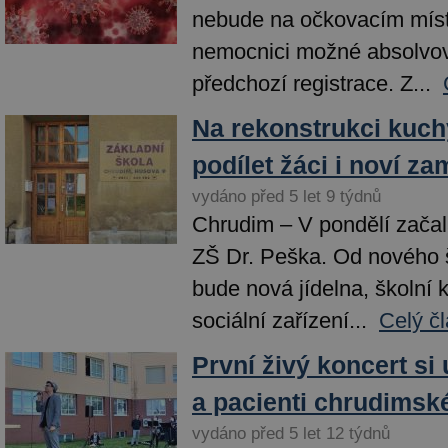
nebude na očkovacím míst
nemocnici možné absolvov
předchozí registrace. Z...
Na rekonstrukci kuc
podílet žáci i noví z
vydáno před 5 let 9 týdnů
Chrudim – V pondělí začal
ZŠ Dr. Peška. Od nového š
bude nová jídelna, školní 
sociální zařízení...
Celý č
První živý koncert si 
a pacienti chrudims
vydáno před 5 let 12 týdnů