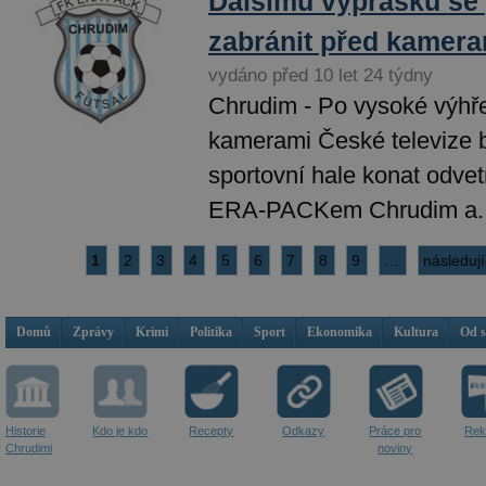
Dalšímu výprasku se 
zabránit před kamer
vydáno před 10 let 24 týdny
Chrudim - Po vysoké výhře
kamerami České televize 
sportovní hale konat odve
ERA-PACKem Chrudim a..
1
2
3
4
5
6
7
8
9
…
následují
Domů
Zprávy
Krimi
Politika
Sport
Ekonomika
Kultura
Od 
Historie
Kdo je kdo
Recepty
Odkazy
Práce pro
Rek
Chrudimi
noviny