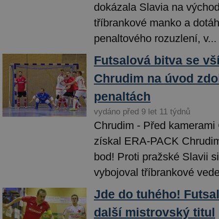
dokázala Slavia na výcho
tříbrankové manko a dotá
penaltového rozuzlení, v...
Futsalová bitva se v
Chrudim na úvod zdol
penaltách
vydáno před 9 let 11 týdnů
Chrudim - Před kamerami 
získal ERA-PACK Chrudim 
bod! Proti pražské Slavii 
vybojoval tříbrankové veden
Jde do tuhého! Futsali
další mistrovský titul