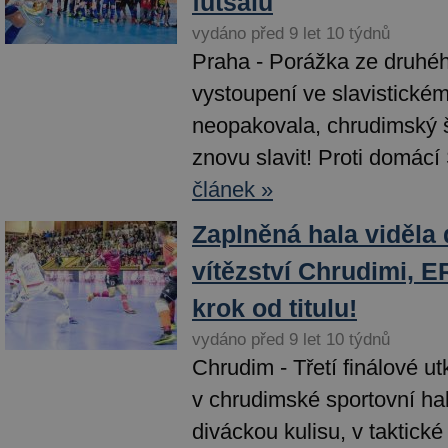
futsalu
vydáno před 9 let 10 týdnů
Praha - Porážka ze druhéh
vystoupení ve slavistické
neopakovala, chrudimský
znovu slavit! Proti domácí S
článek »
Zaplněná hala viděla 
vítězství Chrudimi, 
krok od titulu!
vydáno před 9 let 10 týdnů
Chrudim - Třetí finálové u
v chrudimské sportovní ha
diváckou kulisu, v taktické