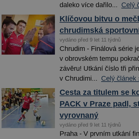
daleko více dařilo...
Celý 
Klíčovou bitvu o mečb
chrudimská sportovní
vydáno před 9 let 11 týdnů
Chrudim - Finálová série j
v obrovském tempu pokrač
závěru! Utkání číslo tři při
v Chrudimi...
Celý článek 
Cesta za titulem se k
PACK v Praze padl, st
vyrovnaný
vydáno před 9 let 11 týdnů
Praha - V prvním utkání fi