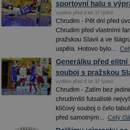
sportovní halu s výp
vydáno před 9 let 37 týdnů
Chrudim - Pět dní před ú
Chrudim před vlastními fan
pražskou Slavii a ve šlágr
uspěla. Hotovo bylo...
Cel
Generálku před elitní 
souboj s pražskou Sla
vydáno před 9 let 37 týdnů
Chrudim - Zatím bez jedin
chrudimští futsalisté nejvyš
klíčový souboj o čelo tabul
před samotným...
Celý čl