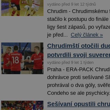
vydáno před 9 let 12 týdnů
Chrudim - Chrudimskému 
stačilo k postupu do finá
ligy šest zápasů, po vyřaz
je před...
Celý článek »
Chrudimští otočili due
potvrdili svoji suvere
vydáno před 9 let 1 týden
Praha - ERA-PACK Chrudi
dohrávce proti sešívané Sl
prohrával o dva góly, svěř
Condeho se ale psychicky.
Sešívaní opustili ch