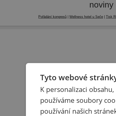
noviny
Pořádání kongresů
|
Wellness hotel u Seče
|
Tisk R
Tyto webové stránky
K personalizaci obsahu,
používáme soubory coo
používání našich stránek