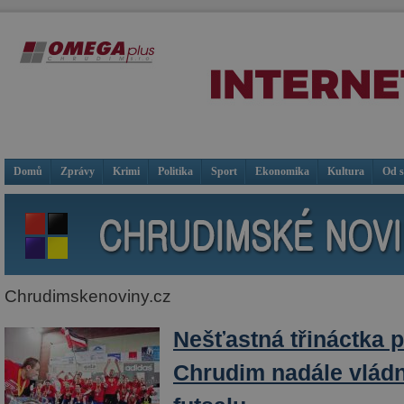
Domů
Zprávy
Krimi
Politika
Sport
Ekonomika
Kultura
Od 
Chrudimskenoviny.cz
Nešťastná třináctka 
Chrudim nadále vlád