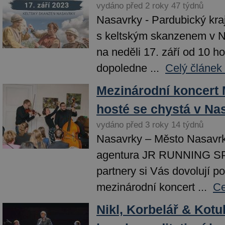
vydáno před 2 roky 47 týdnů
Nasavrky - Pardubický kraj
s keltským skanzenem v Na
na neděli 17. září od 10 h
dopoledne ...
Celý článek
Mezinárodní koncert 
hosté se chystá v Na
vydáno před 3 roky 14 týdnů
Nasavrky – Město Nasavrk
agentura JR RUNNING S
partnery si Vás dovolují p
mezinárodní koncert ...
Ce
Nikl, Korbelář & Kot