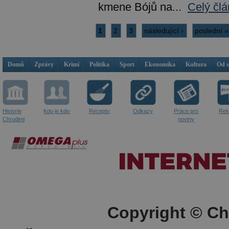
kmene Bójů na...
Celý člá
1
2
3
následující ›
poslední »
Domů
Zprávy
Krimi
Politika
Sport
Ekonomika
Kultura
Od 
Historie
Kdo je kdo
Recepty
Odkazy
Práce pro
Rek
Chrudimi
noviny
Copyright © Ch