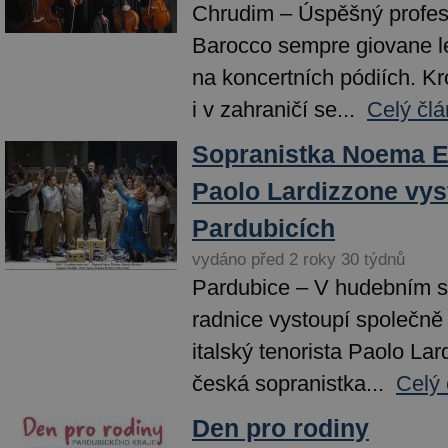
Chrudim – Úspěšný profesi
Barocco sempre giovane le
na koncertních pódiích. K
i v zahraničí se...
Celý člá
Sopranistka Noema Er
Paolo Lardizzone vys
Pardubicích
vydáno před 2 roky 30 týdnů
Pardubice – V hudebním s
radnice vystoupí společn
italský tenorista Paolo La
česká sopranistka...
Celý 
Den pro rodiny