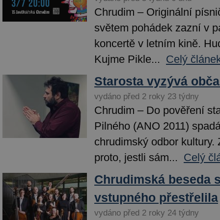
Chrudim – Originální písni
světem pohádek zazní v p
koncertě v letním kině. H
Kujme Pikle...
Celý článe
Starosta vyzývá občan
vydáno před 2 roky 23 týdny
Chrudim – Do pověření sta
Pilného (ANO 2011) spadá
chrudimský odbor kultury. 
proto, jestli sám...
Celý čl
Chrudimská beseda s
vstupného přestřelila
vydáno před 2 roky 24 týdny