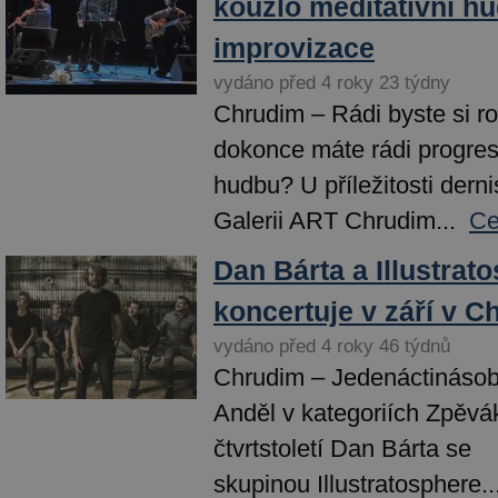
kouzlo meditativní hu
improvizace
vydáno před 4 roky 23 týdny
Chrudim – Rádi byste si roz
dokonce máte rádi progre
hudbu? U příležitosti dern
Galerii ART Chrudim...
Ce
Dan Bárta a Illustrat
koncertuje v září v C
vydáno před 4 roky 46 týdnů
Chrudim – Jedenáctinásob
Anděl v kategoriích Zpěvá
čtvrtstoletí Dan Bárta se
skupinou Illustratosphere..