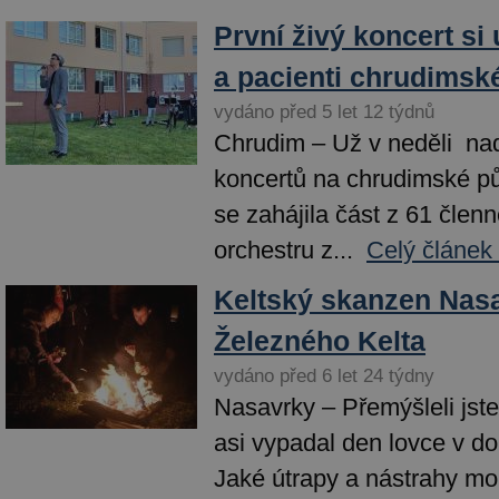
První živý koncert si 
a pacienti chrudims
vydáno před 5 let 12 týdnů
Chrudim – Už v neděli na
koncertů na chrudimské p
se zahájila část z 61 čle
orchestru z...
Celý článek
Keltský skanzen Nasa
Železného Kelta
vydáno před 6 let 24 týdny
Nasavrky – Přemýšleli jste
asi vypadal den lovce v d
Jaké útrapy a nástrahy mo