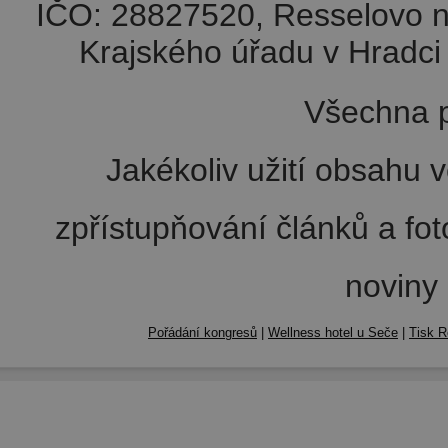
IČO: 28827520, Resselovo n
Krajského úřadu v Hradci 
Všechna p
Jakékoliv užití obsahu v
zpřístupňování článků a fo
noviny
Pořádání kongresů
|
Wellness hotel u Seče
|
Tisk R