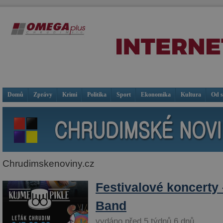
Domů
Zprávy
Krimi
Politika
Sport
Ekonomika
Kultura
Od 
Chrudimskenoviny.cz
Festivalové koncerty
Band
vydáno před 5 týdnů 6 dnů