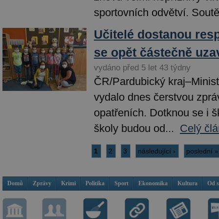
sportovních odvětví. Soutě
Učitelé dostanou resp
se opět částečně uza
vydáno před 5 let 43 týdny
ČR/Pardubický kraj–Ministe
vydalo dnes čerstvou zprá
opatřeních. Dotknou se i šk
školy budou od...
Celý čl
1
2
3
následující ›
poslední »
Domů
Zprávy
Krimi
Politika
Sport
Ekonomika
Kultura
Od 