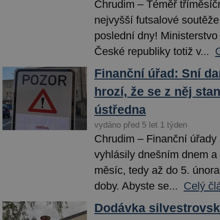
Chrudim – Téměř tříměsíč
nejvyšší futsalové soutěž
poslední dny! Ministerstvo 
České republiky totiž v...
Finanční úřad: Sní da
hrozí, že se z něj sta
ústředna
vydáno před 5 let 1 týden
Chrudim – Finanční úřady 
vyhlásily dnešním dnem a p
měsíc, tedy až do 5. února
doby. Abyste se...
Celý čl
Dodávka silvestrovsk