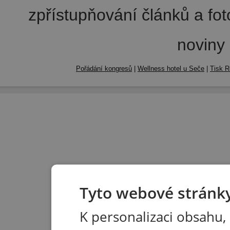
zpřístupňování článků a fo
noviny
Pořádání kongresů
|
Wellness hotel u Seče
|
Tisk R
Tyto webové stránky
K personalizaci obsahu,