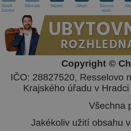
Historie
Kdo je kdo
Recepty
Odkazy
Práce pro
Rek
Chrudimi
noviny
Copyright © Ch
IČO: 28827520, Resselovo n
Krajského úřadu v Hradci 
Všechna p
Jakékoliv užití obsahu v