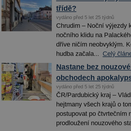
třídě?
vydáno před 5 let 25 týdnů
Chrudim – Noční výjezdy k
nočního klidu na Palackéh
dříve ničím neobvyklým. K
hudba začala...
Celý člán
Nastane bez nouzové
obchodech apokalyps
vydáno před 5 let 25 týdnů
ČR/Pardubický kraj – Vlád
hejtmany všech krajů o to
postupovat po čtvrtečním 
prodloužení nouzového sta