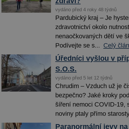
zdraví?
vydáno před 4 roky 48 týdnů
Pardubický kraj – Je hyste
zdravotnictví okolo nutnost
nenaočkovaných dětí ve š
Podívejte se s...
Celý člá
Úředníci vyšlou v pří
S.O.S.
vydáno před 5 let 12 týdnů
Chrudim – Vzduch už je či
bezpečno? Jaké kroky pod
šíření nemoci COVID-19, 
noviny ptaly přímo starosty.
Paranormální jevy na