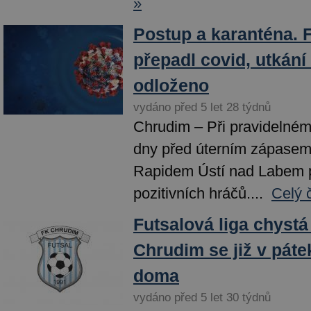
»
Postup a karanténa. F
přepadl covid, utkán
odloženo
vydáno před 5 let 28 týdnů
Chrudim – Při pravidelném
dny před úterním zápase
Rapidem Ústí nad Labem př
pozitivních hráčů....
Celý 
Futsalová liga chystá 
Chrudim se již v páte
doma
vydáno před 5 let 30 týdnů