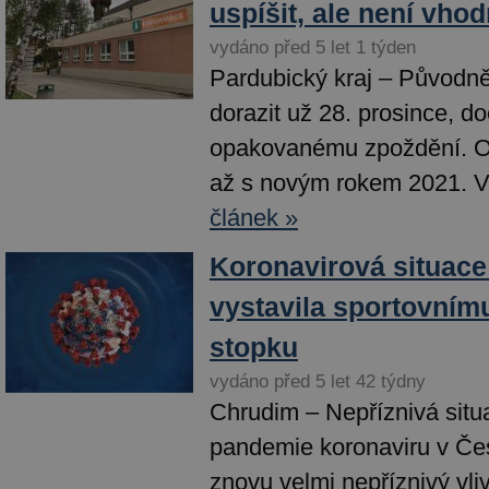
uspíšit, ale není vho
vydáno před 5 let 1 týden
Pardubický kraj – Původn
dorazit už 28. prosince, do
opakovanému zpoždění. O
až s novým rokem 2021. Va
článek »
Koronavirová situac
vystavila sportovním
stopku
vydáno před 5 let 42 týdny
Chrudim – Nepříznivá situ
pandemie koronaviru v Če
znovu velmi nepříznivý vli