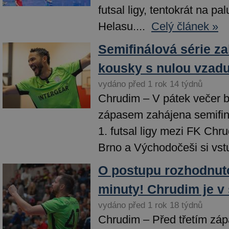
futsal ligy, tentokrát na 
Helasu....
Celý článek »
Semifinálová série za
kousky s nulou vzad
vydáno před 1 rok 14 týdnů
Chrudim – V pátek večer b
zápasem zahájena semifiná
1. futsal ligy mezi FK Ch
Brno a Východočeši si vstu
O postupu rozhodnuto
minuty! Chrudim je v 
vydáno před 1 rok 18 týdnů
Chrudim – Před třetím záp