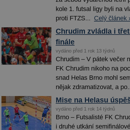
kole 1. futsal ligy byli na 
proti FTZS...
Celý článek 
Chrudim zvládla i třet
finále
vydáno před 1 rok 13 týdnů
Chrudim – V pátek večer ne
FK Chrudim nikoho na poc
snad Helas Brno mohl semi
nějak zdramatizovat, a po..
Mise na Helasu úspě
vydáno před 1 rok 14 týdnů
Brno – Futsalisté FK Chru
i druhé utkání semifinálové 