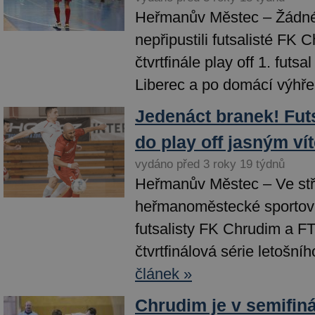
Heřmanův Městec – Žádné
nepřipustili futsalisté FK 
čtvrtfinále play off 1. futsa
Liberec a po domácí výhře.
Jedenáct branek! Futs
do play off jasným ví
vydáno před 3 roky 19 týdnů
Heřmanův Městec – Ve stř
heřmanoměstecké sportovn
futsalisty FK Chrudim a F
čtvrtfinálová série letošního
článek »
Chrudim je v semifiná