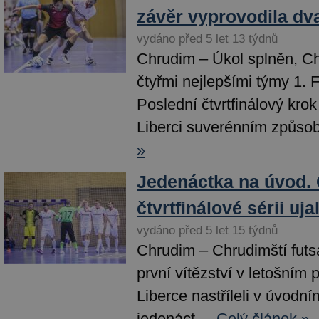
závěr vyprovodila dv
vydáno před 5 let 13 týdnů
Chrudim – Úkol splněn, Ch
čtyřmi nejlepšími týmy 1. 
Poslední čtvrtfinálový krok
Liberci suverénním způsob
»
Jedenáctka na úvod.
čtvrtfinálové sérii uj
vydáno před 5 let 15 týdnů
Chrudim – Chrudimští futsal
první vítězství v letošním p
Liberce nastříleli v úvodn
jedenáct...
Celý článek »