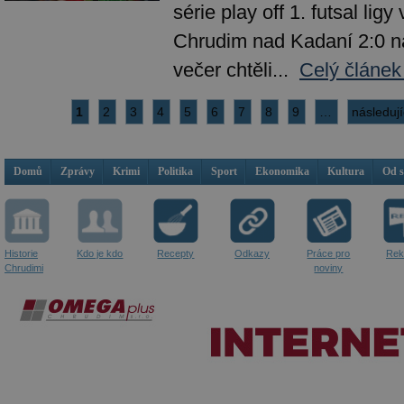
série play off 1. futsal ligy
Chrudim nad Kadaní 2:0 na
večer chtěli...
Celý článek
1
2
3
4
5
6
7
8
9
…
následují
Domů
Zprávy
Krimi
Politika
Sport
Ekonomika
Kultura
Od 
Historie
Kdo je kdo
Recepty
Odkazy
Práce pro
Rek
Chrudimi
noviny