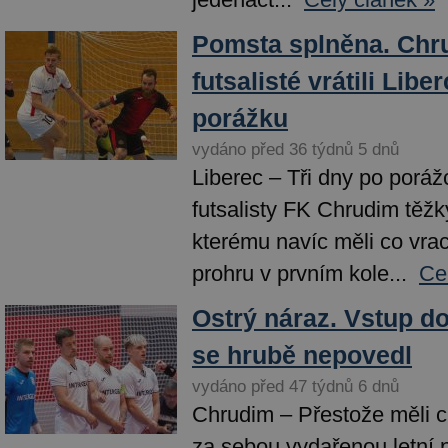
Pomsta splněna. Chr
futsalisté vrátili Lib
porážku
vydáno před 36 týdnů 5 dnů
Liberec – Tři dny po poráž
futsalisty FK Chrudim těžký
kterému navíc měli co vra
prohru v prvním kole...
Ce
Ostrý náraz. Vstup d
se hrubě nepovedl
vydáno před 47 týdnů 6 dnů
Chrudim – Přestože měli ch
za sebou vydařenou letní 