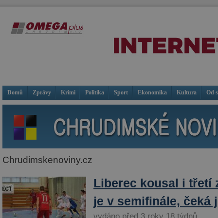
Domů
Zprávy
Krimi
Politika
Sport
Ekonomika
Kultura
Od 
Chrudimskenoviny.cz
Liberec kousal i třet
je v semifinále, čeká j
vydáno před 3 roky 18 týdnů