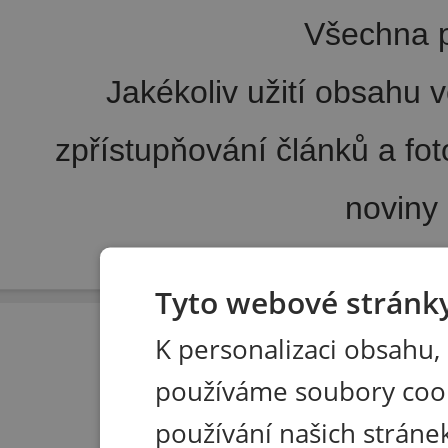
Všechna p
Jakékoliv užití obsahu v
zpřístupňování článků a fo
noviny
Pořádání kongresů
|
Wellness hotel u Seče
|
Tisk R
Tyto webové stránky
K personalizaci obsahu,
používáme soubory coo
používání našich stránek