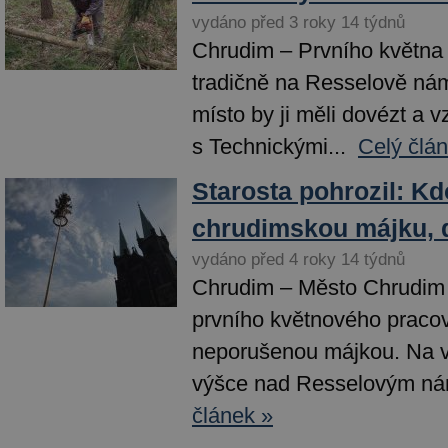
vydáno před 3 roky 14 týdnů
Chrudim – Prvního května 
tradičně na Resselově ná
místo by ji měli dovézt a v
s Technickými...
Celý člá
Starosta pohrozil: Kd
chrudimskou májku, 
vydáno před 4 roky 14 týdnů
Chrudim – Město Chrudim 
prvního květnového praco
neporušenou májkou. Na v
výšce nad Resselovým nám
článek »