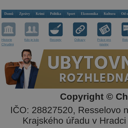
Domů
Zprávy
Krimi
Politika
Sport
Ekonomika
Kultura
Od 
Historie
Kdo je kdo
Recepty
Odkazy
Práce pro
Rek
Chrudimi
noviny
Copyright © Ch
IČO: 28827520, Resselovo n
Krajského úřadu v Hradci 