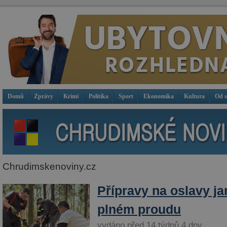
Domů
Zprávy
Krimi
Politika
Sport
Ekonomika
Kultura
Od 
Chrudimskenoviny.cz
Přípravy na oslavy ja
plném proudu
vydáno před 14 týdnů 4 dny