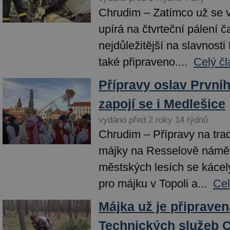
Chrudim – Zatímco už se 
upírá na čtvrteční pálení č
nejdůležitější na slavnosti
také připraveno....
Celý čl
Přípravy oslav Prvníh
zapojí se i Medlešice
vydáno před 2 roky 14 týdnů
Chrudim – Přípravy na tra
májky na Resselově náměst
městských lesích se kácely
pro májku v Topoli a...
Cel
Májka už je připraven
Technických služeb 