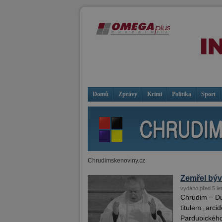
Domů
Zprávy
Krimi
Politika
Sport
Chrudimskenoviny.cz
Zemřel býv
vydáno před 5 le
Chrudim – Duc
titulem „arc
Pardubického