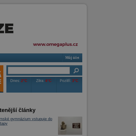
Můj účet
Dnes:
2°C
Zítra:
4°C
Pozítří:
3°C
tenější články
imské gymnázium vstupuje do
tapy