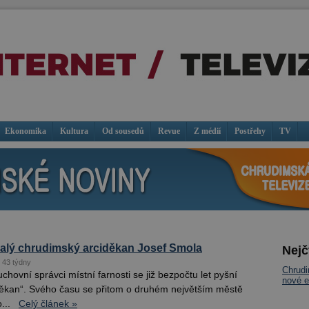
Ekonomika
Kultura
Od sousedů
Revue
Z médií
Postřehy
TV
alý chrudimský arciděkan Josef Smola
Nejč
t 43 týdny
Chrud
hovní správci místní farnosti se již bezpočtu let pyšní
nové e
iděkan“. Svého času se přitom o druhém největším městě
...
Celý článek »