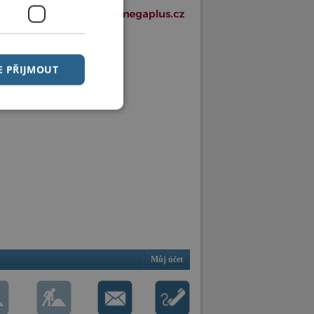
E PŘIJMOUT
Můj účet