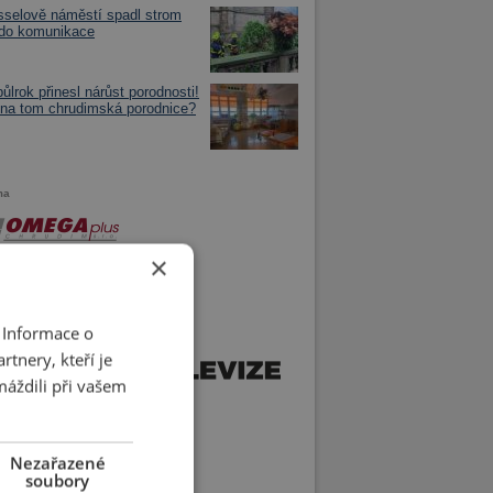
selově náměstí spadl strom
 do komunikace
půlrok přinesl nárůst porodnosti!
 na tom chrudimská porodnice?
ma
×
 Informace o
tnery, kteří je
máždili při vašem
Nezařazené
soubory