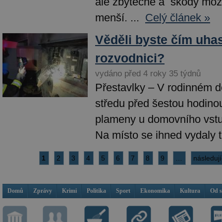
ale zbytečné a škody mož
menší. ...
Celý článek »
Věděli byste čím uhas
rozvodnici?
vydáno před 4 roky 35 týdnů
Přestavlky – V rodinném 
středu před šestou hodinou
plameny u domovního vstu
Na místo se ihned vydaly tř
1
2
3
4
5
6
7
8
9
…
následují
Domů
Zprávy
Krimi
Politika
Sport
Ekonomika
Kultura
Od 