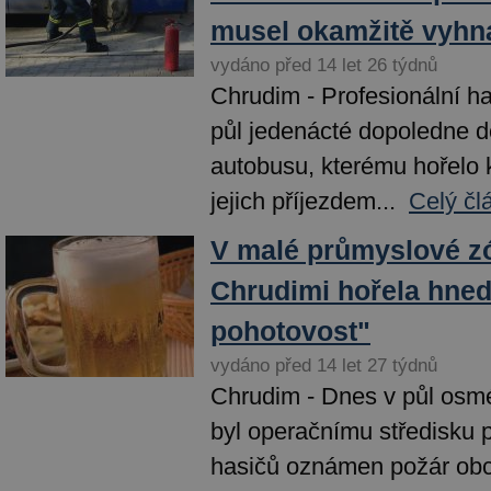
musel okamžitě vyhn
vydáno před 14 let 26 týdnů
Chrudim - Profesionální has
půl jedenácté dopoledne d
autobusu, kterému hořelo 
jejich příjezdem...
Celý čl
V malé průmyslové z
Chrudimi hořela hned
pohotovost"
vydáno před 14 let 27 týdnů
Chrudim - Dnes v půl osm
byl operačnímu středisku 
hasičů oznámen požár ob