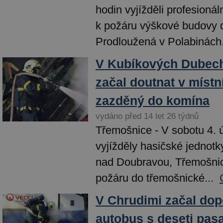
hodin vyjížděli profesionál
k požáru výškové budovy d
Prodloužená v Polabinách.
V Kubíkových Dubec
začal doutnat v místn
zazděný do komína
vydáno před 14 let 26 týdnů
Třemošnice - V sobotu 4. 
vyjížděly hasičské jednot
nad Doubravou, Třemošnic
požáru do třemošnické...
V Chrudimi začal dop
autobus s deseti pasaž