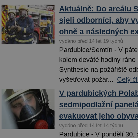
Aktuálně: Do areálu 
sjeli odborníci, aby vy
ohně a následných ex
vydáno před 14 let 19 týdnů
Pardubice/Semtín - V páte
kolem deváté hodiny ráno d
Synthesie na požářiště odb
vyšetřovat požár...
Celý č
V pardubických Polab
sedmipodlažní panelá
evakuovat jeho obyva
vydáno před 14 let 14 týdnů
Pardubice - V pondělí 30.