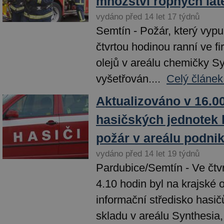
množství ropných lát
vydáno před 14 let 17 týdnů
Semtín - Požár, který vypu
čtvrtou hodinou ranní ve fi
olejů v areálu chemičky Sy
vyšetřován....
Celý článek
Aktualizováno v 16.0
hasičských jednotek 
požár v areálu podni
vydáno před 14 let 19 týdnů
Pardubice/Semtín - Ve čtvr
4.10 hodin byl na krajské 
informační středisko hasi
skladu v areálu Synthesia,.