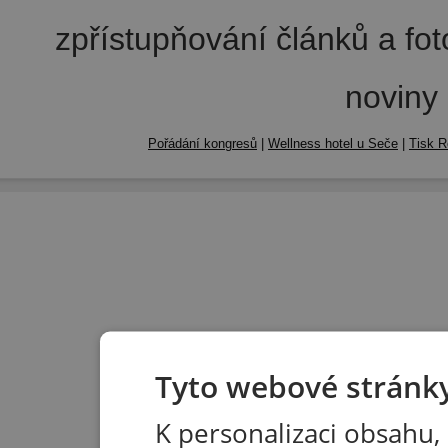
zpřístupňování článků a fo
noviny
Pořádání kongresů
|
Wellness hotel u Seče
|
Tisk R
Tyto webové stránky
K personalizaci obsahu,