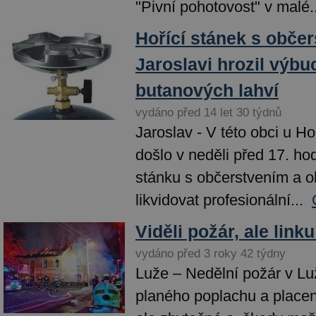
"Pivní pohotovost" v malé..
Hořící stánek s obče
Jaroslavi hrozil výb
butanových lahví
vydáno před 14 let 30 týdnů
Jaroslav - V této obci u H
došlo v neděli před 17. ho
stánku s občerstvením a o
likvidovat profesionální...
Viděli požár, ale link
vydáno před 3 roky 42 týdny
Luže – Nedělní požár v Luž
planého poplachu a placení