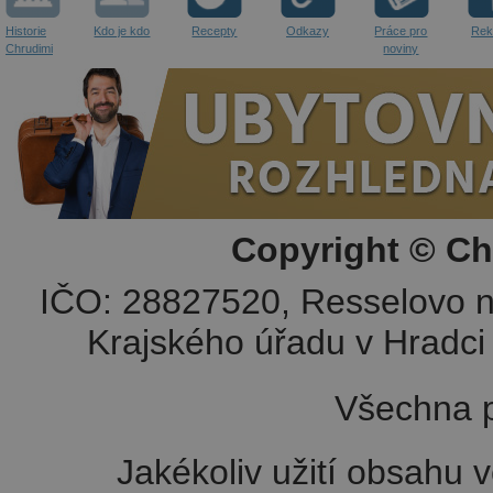
Historie
Kdo je kdo
Recepty
Odkazy
Práce pro
Rek
Chrudimi
noviny
Copyright © Ch
IČO: 28827520, Resselovo n
Krajského úřadu v Hradci 
Všechna p
Jakékoliv užití obsahu v