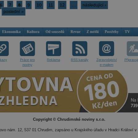
6
7
8
9
10
11
12
…
následující ›
poslední »
Ekonomika
Kultura
Od sousedů
Revue
Z médií
Postřehy
TV
kazy
Práce pro
Reklama
RSS kanály
Zpravodajství
Připravu
noviny
e-mailem
Copyright © Chrudimské noviny s.r.o.
vo nám. 12, 537 01 Chrudim, zapsáno u Krajského úřadu v Hradci Královí v 