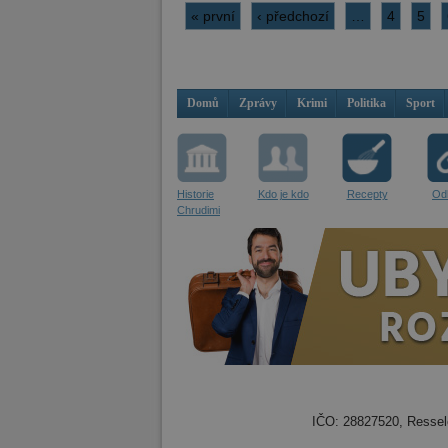
« první
‹ předchozí
…
4
5
Domů
Zprávy
Krimi
Politika
Sport
Historie
Kdo je kdo
Recepty
Od
Chrudimi
IČO: 28827520, Resselo