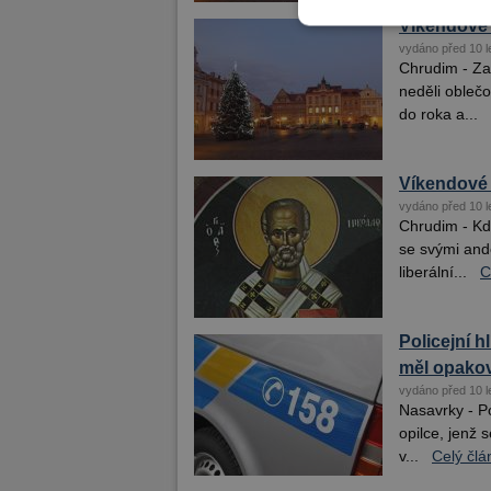
Víkendové 
vydáno před 10 l
Chrudim - Zap
neděli obleč
do roka a...
Víkendové 
vydáno před 10 l
Chrudim - Kdo
se svými andě
liberální...
C
Policejní h
měl opako
vydáno před 10 l
Nasavrky - P
opilce, jenž
v...
Celý člá