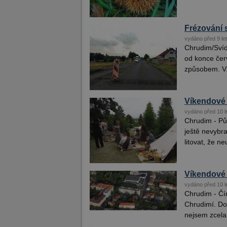
Frézování 
vydáno před 9 let
Chrudim/Svídn
od konce červ
způsobem. V.
Víkendové 
vydáno před 10 l
Chrudim - Pů
ještě nevybr
litovat, že neu
Víkendové 
vydáno před 10 l
Chrudim - Čí
Chrudimí. Dov
nejsem zcela 