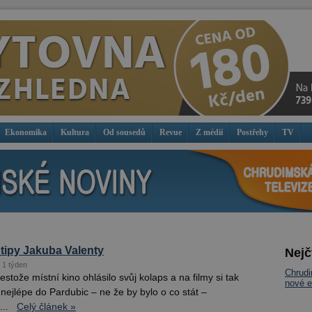
Ekonomika
Kultura
Od sousedů
Revue
Z médií
Postřehy
TV
tipy Jakuba Valenty
Nejč
 1 týden
Chrud
stože místní kino ohlásilo svůj kolaps a na filmy si tak
nové e
nejlépe do Pardubic – ne že by bylo o co stát –
..
Celý článek »