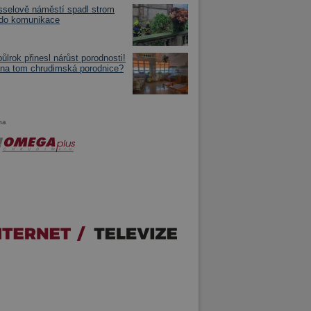
selově náměstí spadl strom
 do komunikace
půlrok přinesl nárůst porodnosti!
 na tom chrudimská porodnice?
ma