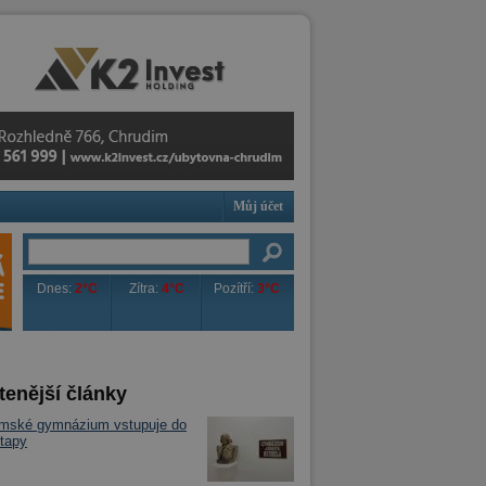
Můj účet
Dnes:
2°C
Zítra:
4°C
Pozítří:
3°C
tenější články
imské gymnázium vstupuje do
tapy