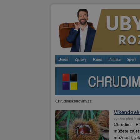
Domů
Zprávy
Krimi
Politika
Sport
Chrudimskenoviny.cz
Víkendové 
vydáno před 9 let
Chrudim – Pře
můžete zajet 
možností, jak.