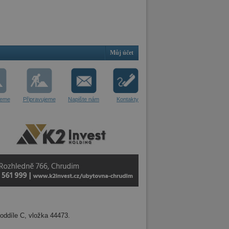
Můj účet
jeme
Připravujeme
Napište nám
Kontakty
oddíle C, vložka 44473.