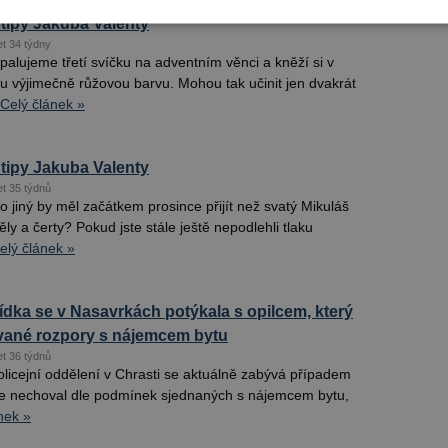
tipy Jakuba Valenty
et 34 týdny
alujeme třetí svíčku na adventním věnci a kněží si v
ou výjimečně růžovou barvu. Mohou tak učinit jen dvakrát
Celý článek »
tipy Jakuba Valenty
et 35 týdnů
 jiný by měl začátkem prosince přijít než svatý Mikuláš
ly a čerty? Pokud jste stále ještě nepodlehli tlaku
elý článek »
lídka se v Nasavrkách potýkala s opilcem, který
vané rozpory s nájemcem bytu
et 36 týdnů
olicejní oddělení v Chrasti se aktuálně zabývá případem
 se nechoval dle podmínek sjednaných s nájemcem bytu,
nek »