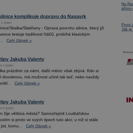
Na Res
přímo
silnice komplikuje dopravu do Nasavrk
 1 týden
První 
ice/Skalka/Slatiňany - Oprava povrchu silnice, který již
Jak je
ence testuje trpělivost řidičů, probíhá klasickým
..
Celý článek »
Rekla
tipy Jakuba Valenty
et 1 týden
lka prázdnin za námi, další měsíc však zbývá. Kdo si
al dovolenou, má možnost učinit tak teď, nebo navždy
nikl...
Celý článek »
tipy Jakuba Valenty
et 5 týdnů
m žije většina města? Samozřejmě Loutkářskou
olím si proto ve svých tipech tuto akci, u níž si stále
jist, komu...
Celý článek »