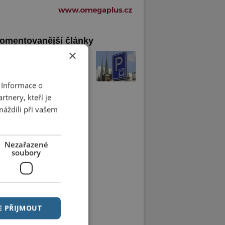
omentovanější články
×
arkovací automaty se
ily. Chrudimáci si je chválí
 Informace o
tnery, kteří je
máždili při vašem
Nezařazené
soubory
E PŘIJMOUT