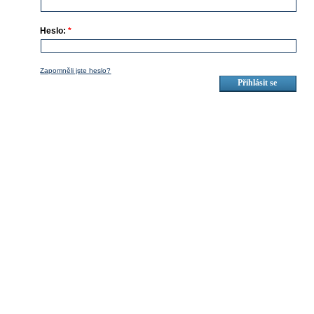
Heslo:
*
Zapomněli jste heslo?