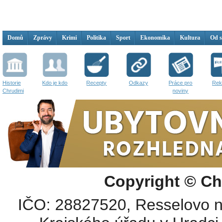
Domů
Zprávy
Krimi
Politika
Sport
Ekonomika
Kultura
Od 
Historie
Kdo je kdo
Recepty
Odkazy
Práce pro
Rek
Chrudimi
noviny
Copyright © Ch
IČO: 28827520, Resselovo n