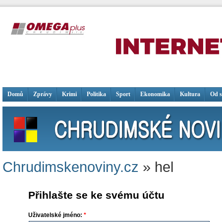
Domů
Zprávy
Krimi
Politika
Sport
Ekonomika
Kultura
Od 
Chrudimskenoviny.cz
» hel
Přihlašte se ke svému účtu
Uživatelské jméno:
*