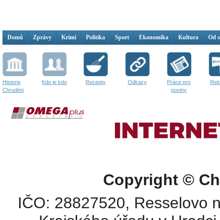
Domů
Zprávy
Krimi
Politika
Sport
Ekonomika
Kultura
Od 
Historie
Kdo je kdo
Recepty
Odkazy
Práce pro
Rek
Chrudimi
noviny
Copyright © Ch
IČO: 28827520, Resselovo n