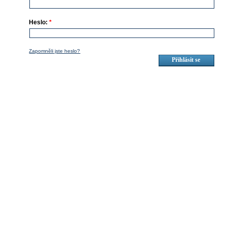
Heslo:
*
Zapomněli jste heslo?