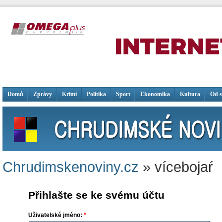
Domů
Zprávy
Krimi
Politika
Sport
Ekonomika
Kultura
Od 
Chrudimskenoviny.cz
» vícebojaŕ
Přihlašte se ke svému účtu
Uživatelské jméno:
*