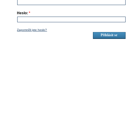
Heslo:
*
Zapomněli jste heslo?