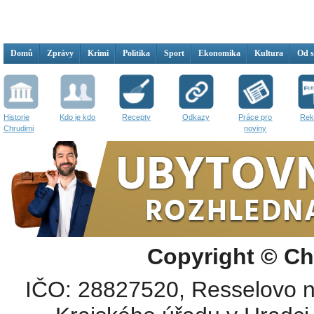
Domů
Zprávy
Krimi
Politika
Sport
Ekonomika
Kultura
Od 
Historie
Kdo je kdo
Recepty
Odkazy
Práce pro
Rek
Chrudimi
noviny
Copyright © Ch
IČO: 28827520, Resselovo n