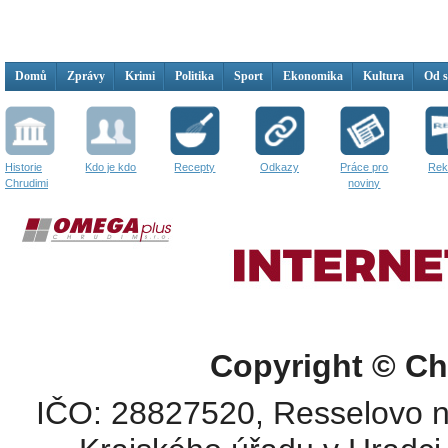
Domů
Zprávy
Krimi
Politika
Sport
Ekonomika
Kultura
Od 
Historie
Kdo je kdo
Recepty
Odkazy
Práce pro
Rek
Chrudimi
noviny
Copyright © Ch
IČO: 28827520, Resselovo n