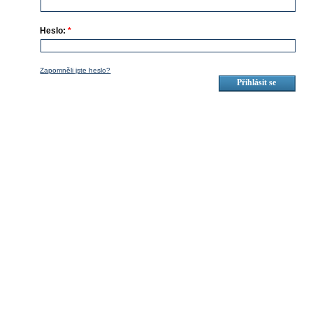
Heslo:
*
Zapomněli jste heslo?