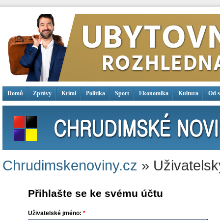
Domů
Zprávy
Krimi
Politika
Sport
Ekonomika
Kultura
Od 
Chrudimskenoviny.cz
» Uživatelsk
Přihlašte se ke svému účtu
Uživatelské jméno:
*