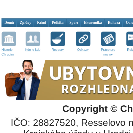
Domů
Zprávy
Krimi
Politika
Sport
Ekonomika
Kultura
Od 
Historie
Kdo je kdo
Recepty
Odkazy
Práce pro
Rek
Chrudimi
noviny
Copyright © Ch
IČO: 28827520, Resselovo n