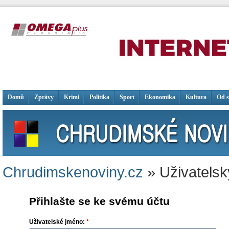
Domů
Zprávy
Krimi
Politika
Sport
Ekonomika
Kultura
Od 
Chrudimskenoviny.cz
» Uživatelsk
Přihlašte se ke svému účtu
Uživatelské jméno:
*