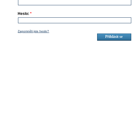
Heslo:
*
Zapomněli jste heslo?