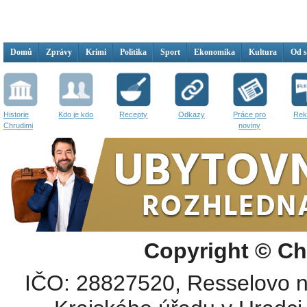
Domů
Zprávy
Krimi
Politika
Sport
Ekonomika
Kultura
Od 
Historie
Kdo je kdo
Recepty
Odkazy
Práce pro
Rek
Chrudimi
noviny
Copyright © Ch
IČO: 28827520, Resselovo n