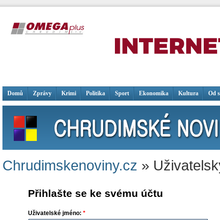
Domů
Zprávy
Krimi
Politika
Sport
Ekonomika
Kultura
Od 
Chrudimskenoviny.cz
» Uživatelsk
Přihlašte se ke svému účtu
Uživatelské jméno:
*