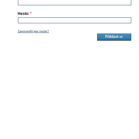
Heslo:
*
Zapomněli jste heslo?