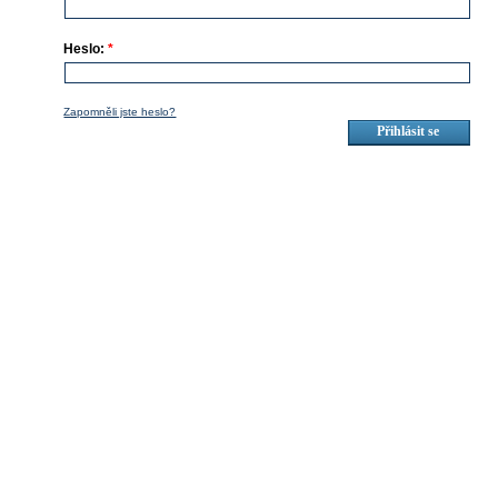
Heslo:
*
Zapomněli jste heslo?