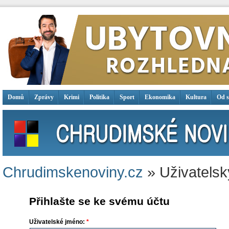
Domů
Zprávy
Krimi
Politika
Sport
Ekonomika
Kultura
Od 
Chrudimskenoviny.cz
» Uživatelsk
Přihlašte se ke svému účtu
Uživatelské jméno:
*