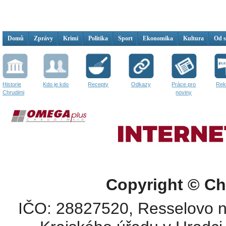
Domů
Zprávy
Krimi
Politika
Sport
Ekonomika
Kultura
Od 
Historie
Kdo je kdo
Recepty
Odkazy
Práce pro
Rek
Chrudimi
noviny
Copyright © Ch
IČO: 28827520, Resselovo n