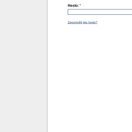
Heslo:
*
Zapomněli jste heslo?