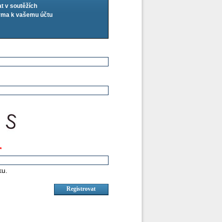
at v soutěžích
arma k vašemu účtu
*
ku.