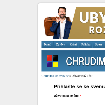
Domů
Zprávy
Krimi
Politika
Sport
Chrudimskenoviny.cz
» Uživatelský účet
Přihlašte se ke svém
Uživatelské jméno:
*