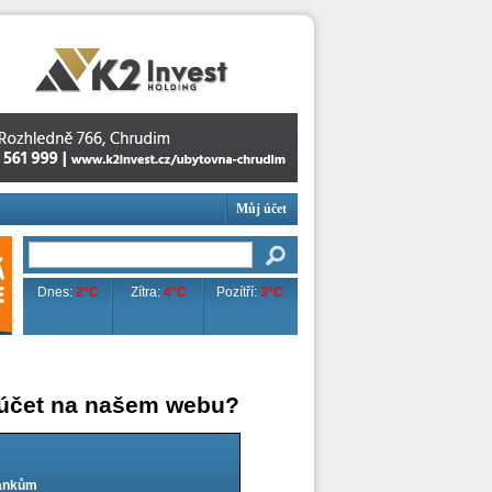
Můj účet
Dnes:
2°C
Zítra:
4°C
Pozítří:
3°C
 účet na našem webu?
lánkům