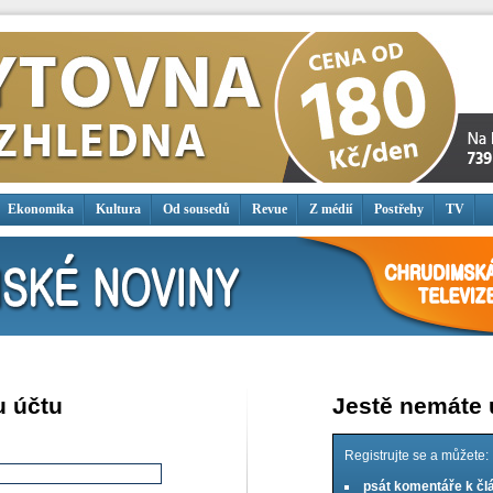
Ekonomika
Kultura
Od sousedů
Revue
Z médií
Postřehy
TV
u účtu
Jestě nemáte
Registrujte se a můžete:
psát komentáře k č