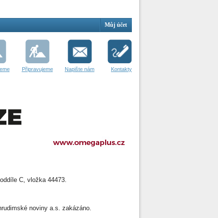
Můj účet
jeme
Připravujeme
Napište nám
Kontakty
oddíle C, vložka 44473.
 Chrudimské noviny a.s. zakázáno.