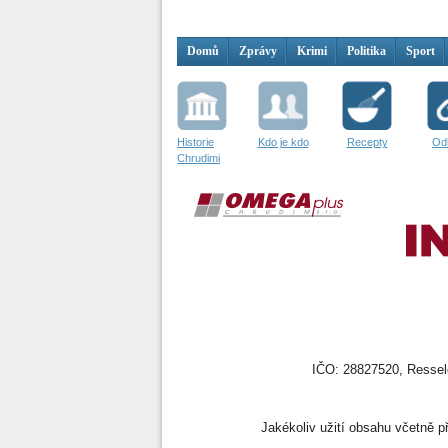
Domů
Zprávy
Krimi
Politika
Sport
Historie
Kdo je kdo
Recepty
Od
Chrudimi
IČO: 28827520, Resselo
Jakékoliv užití obsahu včetně př