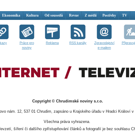
Ekonomika
Kultura
Od sousedů
Revue
Z médií
Postřehy
TV
kazy
Práce pro
Reklama
RSS kanály
Zpravodajství
Připravu
noviny
e-mailem
Copyright © Chrudimské noviny s.r.o.
vo nám. 12, 537 01 Chrudim, zapsáno u Krajského úřadu v Hradci Královí v 
Všechna práva vyhrazena.
evzetí, šíření či dalšího zpřístupňování článků a fotografií je bez souhlasu