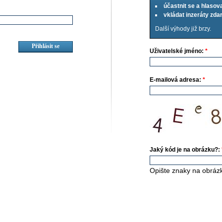
účastnit se a hlasov
vkládat inzeráty zd
Další výhody již brzy.
Uživatelské jméno:
*
E-mailová adresa:
*
Jaký kód je na obrázku?:
Opište znaky na obráz