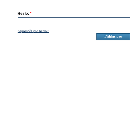
Heslo:
*
Zapomněli jste heslo?