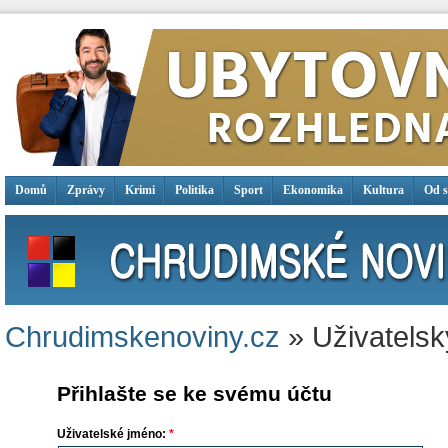
Domů
Zprávy
Krimi
Politika
Sport
Ekonomika
Kultura
Od 
Chrudimskenoviny.cz
» Uživatelsk
Přihlašte se ke svému účtu
Uživatelské jméno:
*