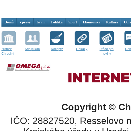
Domů
Zprávy
Krimi
Politika
Sport
Ekonomika
Kultura
Od 
Historie
Kdo je kdo
Recepty
Odkazy
Práce pro
Rek
Chrudimi
noviny
Copyright © Ch
IČO: 28827520, Resselovo n