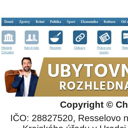
Domů
Zprávy
Krimi
Politika
Sport
Ekonomika
Kultura
Od 
Historie
Kdo je kdo
Recepty
Odkazy
Práce pro
Rek
Chrudimi
noviny
Copyright © Ch
IČO: 28827520, Resselovo n