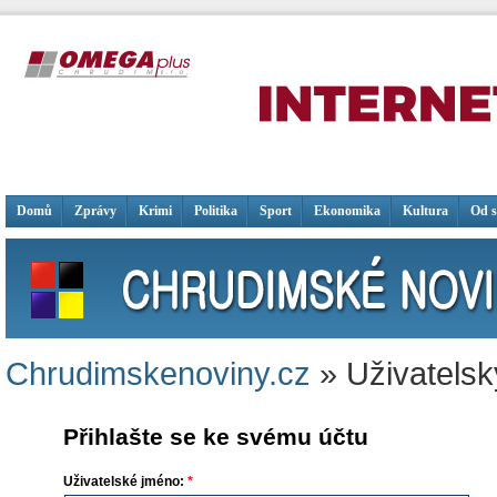
Domů
Zprávy
Krimi
Politika
Sport
Ekonomika
Kultura
Od 
Chrudimskenoviny.cz
» Uživatelsk
Přihlašte se ke svému účtu
Uživatelské jméno:
*