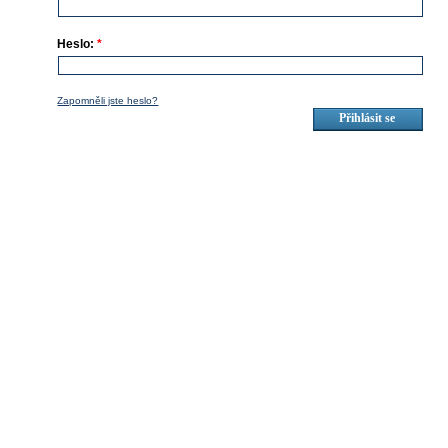
Heslo:
*
Zapomněli jste heslo?