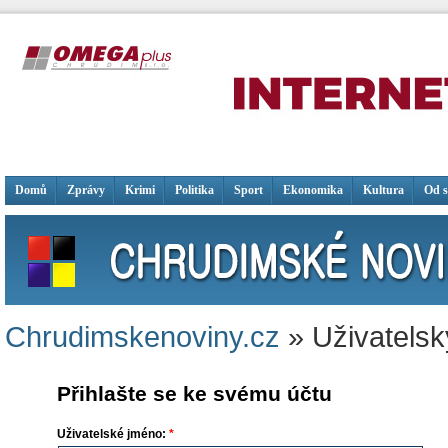
Domů
Zprávy
Krimi
Politika
Sport
Ekonomika
Kultura
Od 
Chrudimskenoviny.cz
» Uživatelsk
Přihlašte se ke svému účtu
Uživatelské jméno:
*