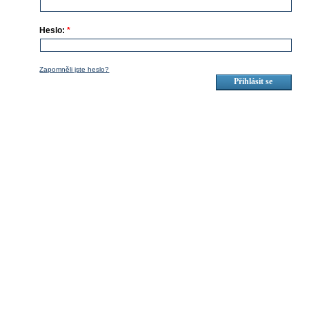
Heslo:
*
Zapomněli jste heslo?