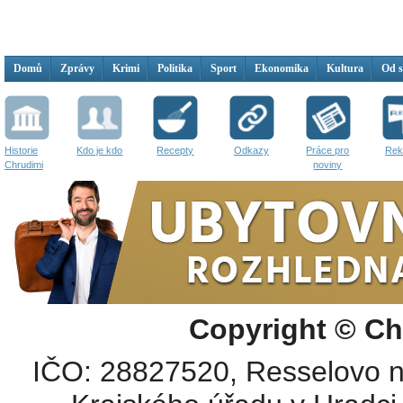
Domů
Zprávy
Krimi
Politika
Sport
Ekonomika
Kultura
Od 
Historie
Kdo je kdo
Recepty
Odkazy
Práce pro
Rek
Chrudimi
noviny
Copyright © Ch
IČO: 28827520, Resselovo n