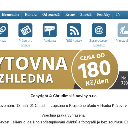
Ekonomika
Kultura
Od sousedů
Revue
Z médií
Postřehy
TV
kazy
Práce pro
Reklama
RSS kanály
Zpravodajství
Připravu
noviny
e-mailem
Copyright © Chrudimské noviny s.r.o.
vo nám. 12, 537 01 Chrudim, zapsáno u Krajského úřadu v Hradci Královí v 
Všechna práva vyhrazena.
evzetí, šíření či dalšího zpřístupňování článků a fotografií je bez souhlasu