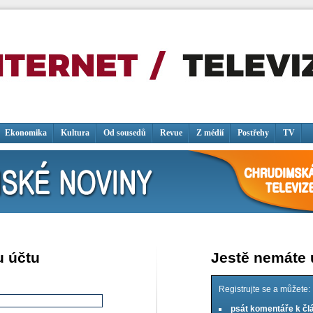
Ekonomika
Kultura
Od sousedů
Revue
Z médií
Postřehy
TV
u účtu
Jestě nemáte
Registrujte se a můžete:
psát komentáře k č