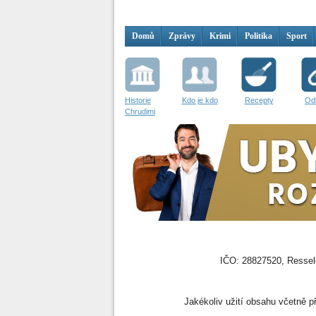
Domů
Zprávy
Krimi
Politika
Sport
Historie
Kdo je kdo
Recepty
Od
Chrudimi
IČO: 28827520, Resselo
Jakékoliv užití obsahu včetně př