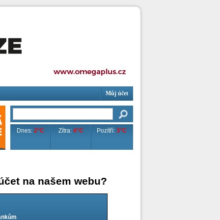
Můj účet
Dnes:
2°C
Zítra:
4°C
Pozítří:
3°C
 účet na našem webu?
lánkům