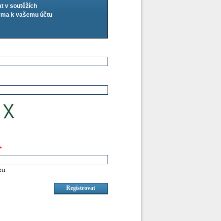
at v soutěžích
arma k vašemu účtu
*
ku.