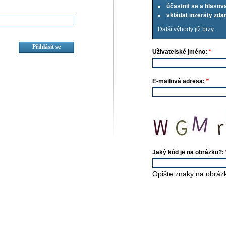
účastnit se a hlasov
vkládat inzeráty zd
Další výhody již brzy.
Uživatelské jméno:
*
E-mailová adresa:
*
Jaký kód je na obrázku?:
Opište znaky na obráz