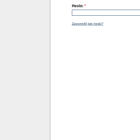
Heslo:
*
Zapomněli jste heslo?