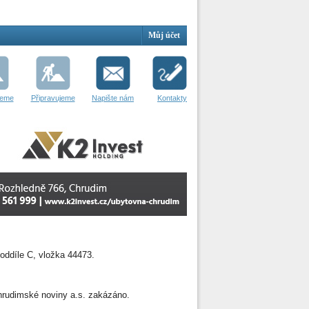
Můj účet
jeme
Připravujeme
Napište nám
Kontakty
oddíle C, vložka 44473.
 Chrudimské noviny a.s. zakázáno.