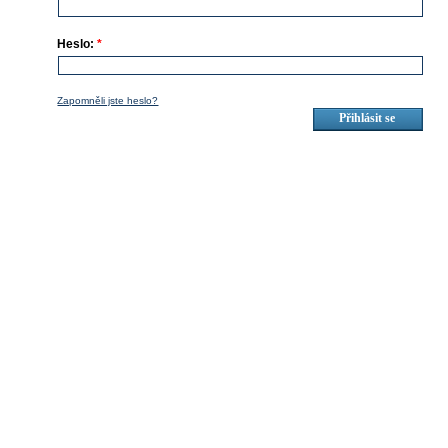
Heslo:
*
Zapomněli jste heslo?