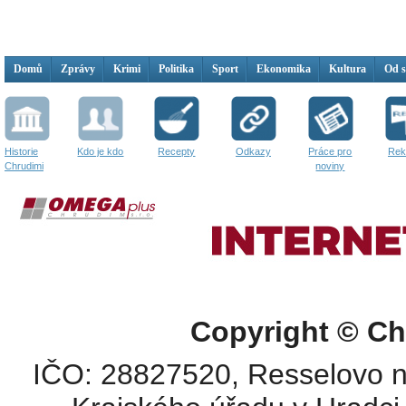
Domů
Zprávy
Krimi
Politika
Sport
Ekonomika
Kultura
Od 
Historie
Kdo je kdo
Recepty
Odkazy
Práce pro
Rek
Chrudimi
noviny
Copyright © Ch
IČO: 28827520, Resselovo n