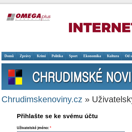
Domů
Zprávy
Krimi
Politika
Sport
Ekonomika
Kultura
Od 
Chrudimskenoviny.cz
» Uživatelsk
Přihlašte se ke svému účtu
Uživatelské jméno:
*