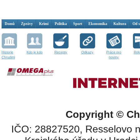
Domů
Zprávy
Krimi
Politika
Sport
Ekonomika
Kultura
Od 
Historie
Kdo je kdo
Recepty
Odkazy
Práce pro
Rek
Chrudimi
noviny
Copyright © Ch
IČO: 28827520, Resselovo n