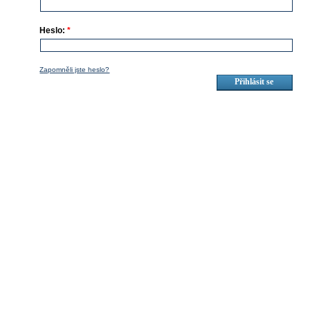
Heslo:
*
Zapomněli jste heslo?