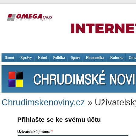
Domů
Zprávy
Krimi
Politika
Sport
Ekonomika
Kultura
Od 
Chrudimskenoviny.cz
» Uživatelsk
Přihlašte se ke svému účtu
Uživatelské jméno:
*