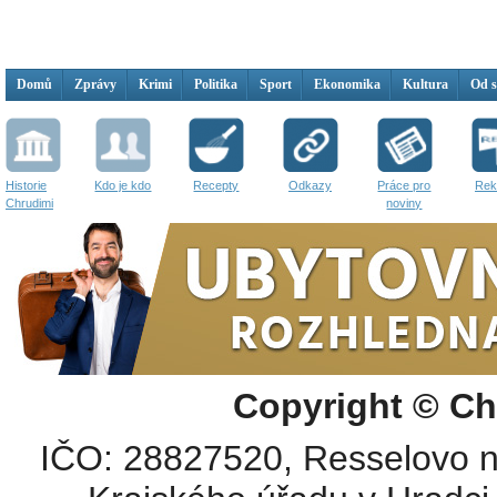
Domů
Zprávy
Krimi
Politika
Sport
Ekonomika
Kultura
Od 
Historie
Kdo je kdo
Recepty
Odkazy
Práce pro
Rek
Chrudimi
noviny
Copyright © Ch
IČO: 28827520, Resselovo n