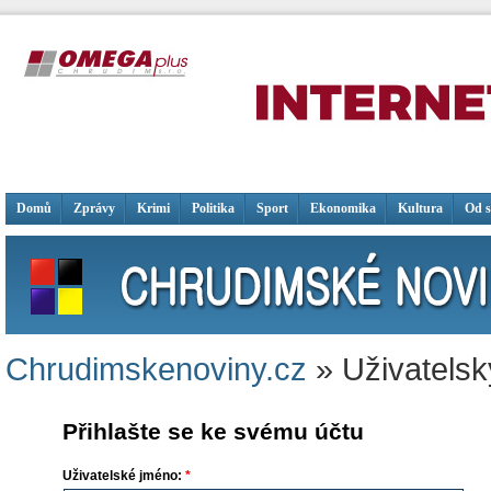
Domů
Zprávy
Krimi
Politika
Sport
Ekonomika
Kultura
Od 
Chrudimskenoviny.cz
» Uživatelsk
Přihlašte se ke svému účtu
Uživatelské jméno:
*