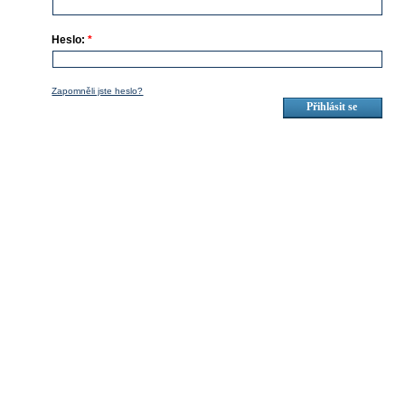
Heslo:
*
Zapomněli jste heslo?