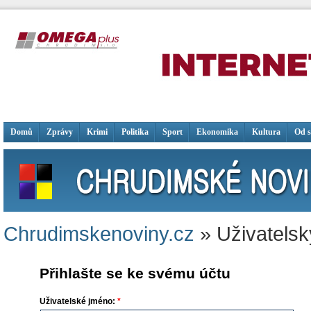
Domů
Zprávy
Krimi
Politika
Sport
Ekonomika
Kultura
Od 
Chrudimskenoviny.cz
» Uživatelsk
Přihlašte se ke svému účtu
Uživatelské jméno:
*