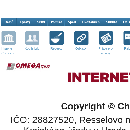
Domů
Zprávy
Krimi
Politika
Sport
Ekonomika
Kultura
Od 
Historie
Kdo je kdo
Recepty
Odkazy
Práce pro
Rek
Chrudimi
noviny
Copyright © Ch
IČO: 28827520, Resselovo n