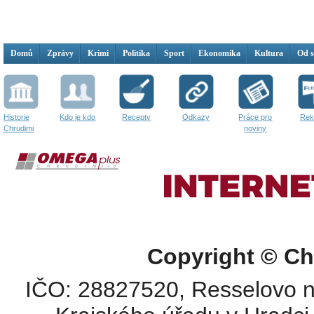
Domů
Zprávy
Krimi
Politika
Sport
Ekonomika
Kultura
Od 
Historie
Kdo je kdo
Recepty
Odkazy
Práce pro
Rek
Chrudimi
noviny
Copyright © Ch
IČO: 28827520, Resselovo n