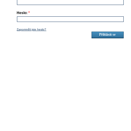
Heslo:
*
Zapomněli jste heslo?