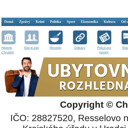
Domů
Zprávy
Krimi
Politika
Sport
Ekonomika
Kultura
Od 
Historie
Kdo je kdo
Recepty
Odkazy
Práce pro
Rek
Chrudimi
noviny
Copyright © Ch
IČO: 28827520, Resselovo n