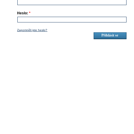
Heslo:
*
Zapomněli jste heslo?