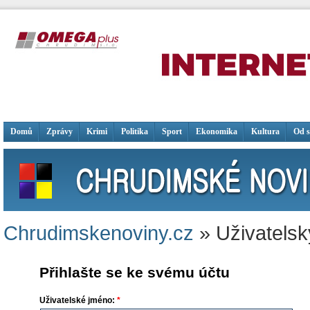
Domů
Zprávy
Krimi
Politika
Sport
Ekonomika
Kultura
Od 
Chrudimskenoviny.cz
» Uživatelsk
Přihlašte se ke svému účtu
Uživatelské jméno:
*