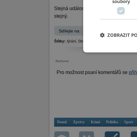
soubory
Stejná událost byla strážníkům oznáme
stejný.
Sdílejte na:
Facebook
ZOBRAZIT P
Štítky:
týrání,
Strážníci,
Přemysla Otakara,
dětský 
Reklama
Pro možnost psaní komentářů se
při
Domů
Zprávy
Krimi
Politika
Sport