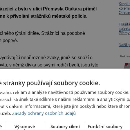
Kropil
kolemj
zející z bytu v ulici Přemysla Otakara přiměl
Otakar
e k přivolání strážníků městské policie.
Hlasit
spánku
ného týrání dítěte. Strážníci na podobné
Přemy
e poprvé.
Další 
Rekla
 vydávající nepřirozené zvuky, jimiž se snaží o
tu, v němž dívka se svými rodiči bydlí, jsou tyto
 stránky používají soubory cookie.
u na místě vysvětlena. Ten i přes to uvedl, že mu
obsahu, reklam a analýze návštěvnosti používáme soubory cookie.
ašich stránek také sdílíme s našimi reklamními a analytickými par
 s dalšími informacemi, které jste jim poskytli nebo které shro
služeb.
Zásady ochrany osobních údajů
ěc vyřídit s pracovníky příslušného oddělení
 o situaci v ulici informovat.
é
Výkonové
Soubory cílení
Funkční soubory