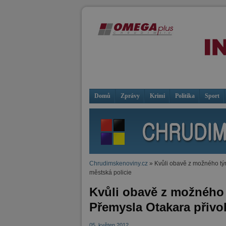
Domů
Zprávy
Krimi
Politika
Sport
Chrudimskenoviny.cz
» Kvůli obavě z možného týrá
městská policie
Kvůli obavě z možného t
Přemysla Otakara přivol
05. květen 2012