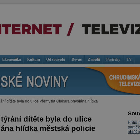
Ekonomika
Kultura
Od sousedů
Revue
Z médií
Postřehy
TV
ní dítěte byla do ulice Přemysla Otakara přivolána hlídka
Souv
ýrání dítěte byla do ulice
Příliš
ána hlídka městská policie
partič
obtěžo