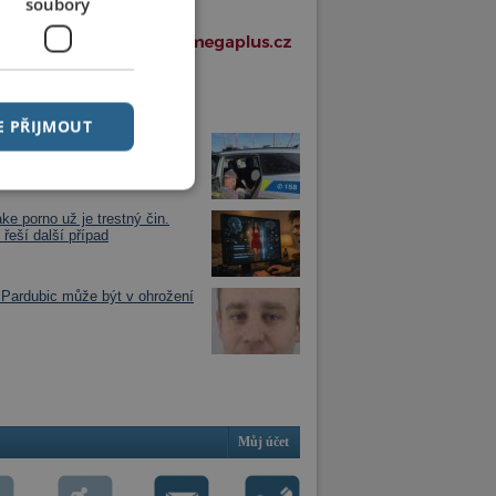
soubory
í články v rubrice
E PŘIJMOUT
jezdu vlaku zjistil, že má dítě
óně
ke porno už je trestný čin.
 řeší další případ
Pardubic může být v ohrožení
Můj účet