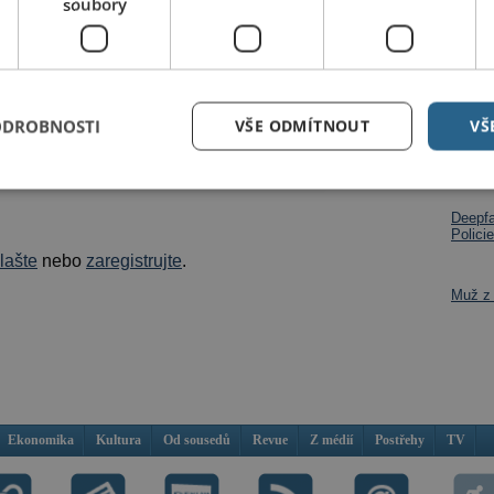
soubory
na ještě v deset hodin v noci. Výsledek byl však
Milan Kosina
Dalš
ODROBNOSTI
VŠE ODMÍTNOUT
VŠ
Po roz
křik,
na per
Deepfa
Policie
hlašte
nebo
zaregistrujte
.
Muž z 
Ekonomika
Kultura
Od sousedů
Revue
Z médií
Postřehy
TV