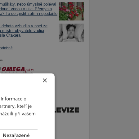
 muškáty, nebo úmyslně poléval
doucí vodou v ulici Přemysla
a? To se zjistit zatím nepodařilo
á debata vzbudila v noci ze
 místní obyvatele v ulici
sla Otakara
podobné
ma
×
 Informace o
tnery, kteří je
máždili při vašem
Nezařazené