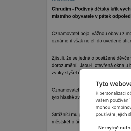
Chrudim - Podivný dětský křik vychá
místního obyvatele v pátek odpoledn
Oznamovatel pojal vážnou obavu z mož
oznámení však nejeli do uvedené ulic
Zjistili, že se jedná o postižené děvče
dorozumění. Jsou-li otevřená okna u by
zvuky slyšet o to zřetelněji.
Tyto webové
Oznamovateli byla tato okolnost hlídko
K personalizaci 
tyto hlasité zvuky vadí a obtěžují.
vašem používání n
mohou kombinovat
používání jejich 
Strážníci mu přislíbili, že se pokusí v
městského úřadu, nebo je alespoň budou
Nezbytně nutn