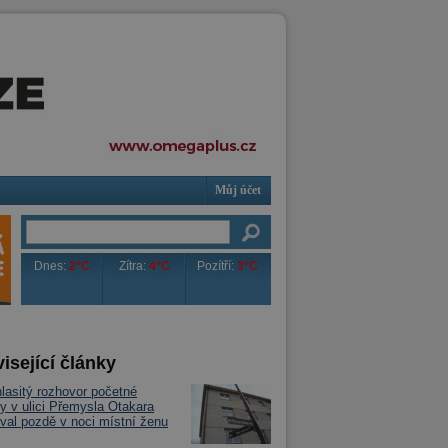
Můj účet
Dnes:
2°C
Zítra:
4°C
Pozítří:
3°C
isející články
 hlasitý rozhovor početné
ky v ulici Přemysla Otakara
val pozdě v noci místní ženu