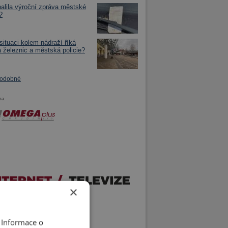
alila výroční zpráva městské
?
situaci kolem nádraží říká
 železnic a městská policie?
podobné
ma
×
 Informace o