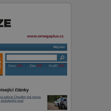
Můj účet
Dnes:
2°C
Zítra:
4°C
Pozítří:
3°C
isející články
á policie Chrudim má novou
: služebního psa!