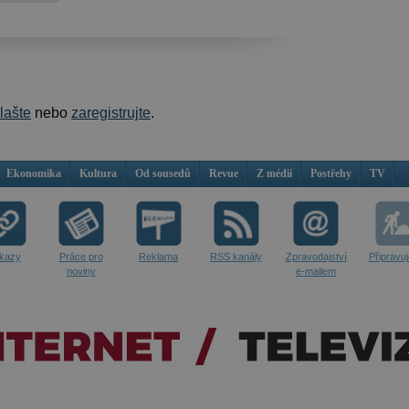
hlašte
nebo
zaregistrujte
.
Ekonomika
Kultura
Od sousedů
Revue
Z médií
Postřehy
TV
kazy
Práce pro
Reklama
RSS kanály
Zpravodajství
Připravu
noviny
e-mailem