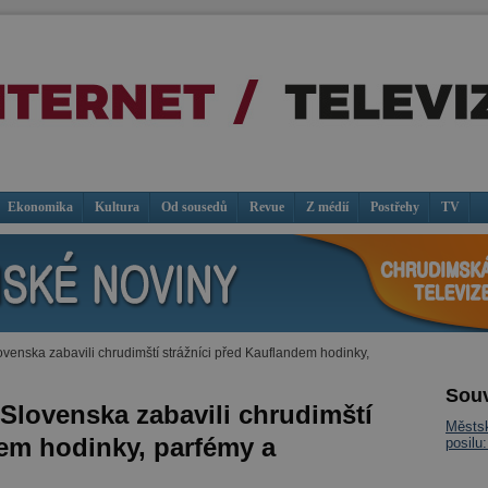
Ekonomika
Kultura
Od sousedů
Revue
Z médií
Postřehy
TV
ovenska zabavili chrudimští strážníci před Kauflandem hodinky,
Souv
 Slovenska zabavili chrudimští
Městsk
dem hodinky, parfémy a
posilu