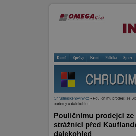
Domů
Zprávy
Krimi
Politika
Sport
Chrudimskenoviny.cz
» Pouličnímu prodejci ze Sl
parfémy a dalekohled
Pouličnímu prodejci ze
strážníci před Kauflan
dalekohled