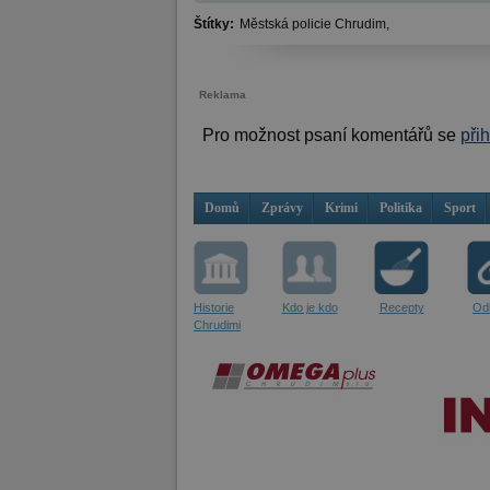
Štítky:
Městská policie Chrudim,
Reklama
Pro možnost psaní komentářů se
při
Domů
Zprávy
Krimi
Politika
Sport
Historie
Kdo je kdo
Recepty
Od
Chrudimi