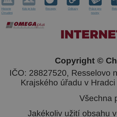
Historie
Kdo je kdo
Recepty
Odkazy
Práce pro
Rek
Chrudimi
noviny
Copyright © Ch
IČO: 28827520, Resselovo n
Krajského úřadu v Hradci 
Všechna p
Jakékoliv užití obsahu v