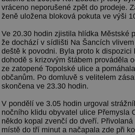
vráceno neporušené zpět do prodeje. Z
ženě uložena bloková pokuta ve výši 1
Ve 20.30 hodin zjistila hlídka Městské 
že dochází v sídlišti Na Šancích vlivem
deště k povodni. Byla proto k dispozici
dohodě s krizovým štábem prováděla o
ze zatopené Topolské ulice a pomáhal
občanům. Po domluvě s velitelem zása
skončena ve 23.30 hodin.
V pondělí ve 3.05 hodin urgoval strážní
nočního klidu obyvatel ulice Přemysla 
někdo kopal zvenčí do dveří. Přivolaná 
místě do tří minut a načapala zde při k