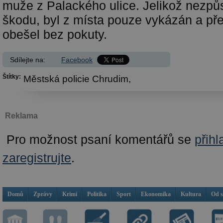
muže z Palackého ulice. Jelikož nezpů
škodu, byl z místa pouze vykázán a př
obešel bez pokuty.
Sdílejte na:
Facebook
Štítky:
Městská policie Chrudim,
Reklama
Pro možnost psaní komentářů se
přihl
zaregistrujte
.
Domů
Zprávy
Krimi
Politika
Sport
Ekonomika
Kultura
Od 