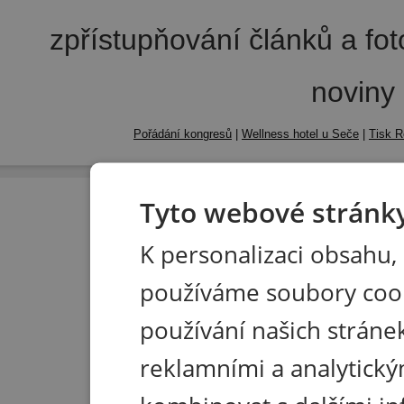
zpřístupňování článků a fo
noviny
Pořádání kongresů
|
Wellness hotel u Seče
|
Tisk R
Tyto webové stránky
K personalizaci obsahu,
používáme soubory coo
používání našich stránek
reklamními a analytický