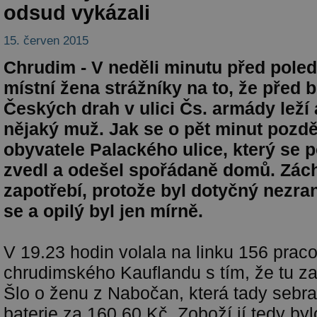
odsud vykázali
15. červen 2015
Chrudim - V neděli minutu před pole
místní žena strážníky na to, že před
Českých drah v ulici Čs. armády leží 
nějaký muž. Jak se o pět minut pozděj
obyvatele Palackého ulice, který se 
zvedl a odešel spořádaně domů. Zác
zapotřebí, protože byl dotyčný nezran
se a opilý byl jen mírně.
V 19.23 hodin volala na linku 156 prac
chrudimského Kauflandu s tím, že tu zad
Šlo o ženu z Nabočan, která tady sebra
baterie za 160,60 Kč. Zoboží jí tedy by