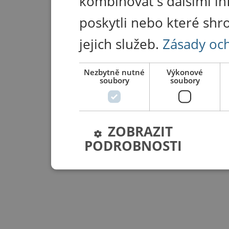
kombinovat s dalšími in
poskytli nebo které shr
jejich služeb.
Zásady oc
Nezbytně nutné
Výkonové
soubory
soubory
ZOBRAZIT
PODROBNOSTI