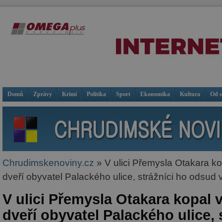
Domů
Zprávy
Krimi
Politika
Sport
Ekonomika
Kultura
Od 
Chrudimskenoviny.cz
» V ulici Přemysla Otakara kop
dveří obyvatel Palackého ulice, strážníci ho odsud 
V ulici Přemysla Otakara kopal v
dveří obyvatel Palackého ulice, 