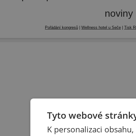
noviny
Pořádání kongresů
|
Wellness hotel u Seče
|
Tisk R
Tyto webové stránky
K personalizaci obsahu,