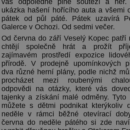
vás odpoledne plné soutěží a her.
ukázka hašení hořícího auta a všemi 
pátek od půl páté. Pátek uzavírá P
Galerce v Ochozi. Od sedmi večer.
Od června do září Veselý Kopec patří 
chtějí společně hrát a prožít pří
zajímavém prostředí expozice lidovéh
přírodě. V prodejně upomínkových p
dva různé herní plány, podle nichž m
procházet mezi roubenými chalo
odpovědi na otázky, které vás doved
tajenky a získání malé odměny. Tyto
můžete s dětmi podnikat kterýkoliv 
neděle v rámci běžné otevírací dob
června do neděle pátého si zde naví