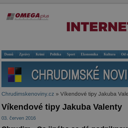
Domů
Zprávy
Krimi
Politika
Sport
Ekonomika
Kultura
Od 
Chrudimskenoviny.cz
» Víkendové tipy Jakuba Val
Víkendové tipy Jakuba Valenty
03. červen 2016