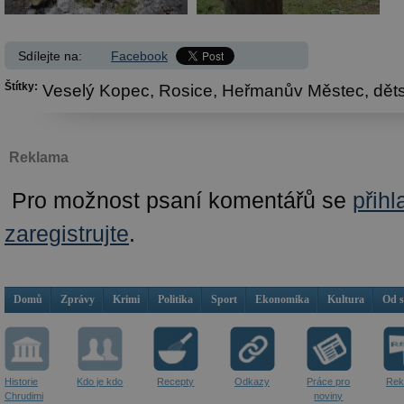
Sdílejte na:
Facebook
Štítky:
Veselý Kopec,
Rosice,
Heřmanův Městec,
dět
Reklama
Pro možnost psaní komentářů se
přihl
zaregistrujte
.
Domů
Zprávy
Krimi
Politika
Sport
Ekonomika
Kultura
Od 
Historie
Kdo je kdo
Recepty
Odkazy
Práce pro
Rek
Chrudimi
noviny