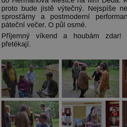
do Heřmanova Městce na film Děda. Kri
proto bude jistě výtečný. Nejspíše 
sprosťárny a postmoderní performan
páteční večer. O půl osmé.
Příjemný víkend a houbám zdar! 
přetékají.