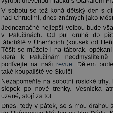
vyrobit dřevěnou hračku s Otakarem F
V sobotu se též koná dětský den s di
nad Chrudimí, dnes známých jako Měst
Jednoznačně nejlepší volbou bude vš
v Palučinách. Od půl druhé do pět
tábořiště v Úherčicích (kousek od He
Těšit se můžete i na táborák, opékání
která k Palučinám neodmyslitelně 
podívejte na naši
revue
. Dětem bude
také koupaliště ve Skutči.
Nezapomeňte na sobotní rosické trhy,
slépek po nové trenky. Vesnická atm
uzené, stojí za to!
Dnes, tedy v pátek, se s mou drahou