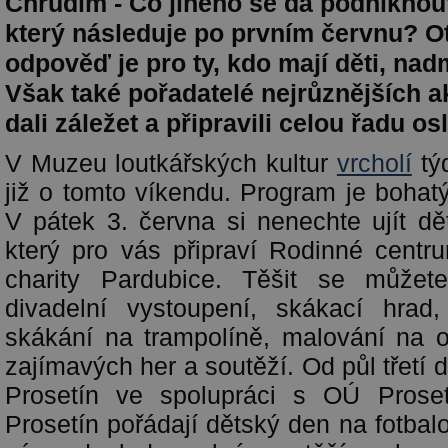
Chrudim - Co jiného se dá podniknou
který následuje po prvním červnu? Ot
odpověď je pro ty, kdo mají děti, nad
Však také pořadatelé nejrůznějších ak
dali záležet a připravili celou řadu os
V Muzeu loutkářských kultur
vrcholí
tý
již o tomto víkendu. Program je bohatý,
V pátek 3. června si nenechte ujít dě
který pro vás připraví Rodinné cent
charity Pardubice. Těšit se můžet
divadelní vystoupení, skákací hrad,
skákání na trampolíně, malování na o
zajímavých her a soutěží. Od půl třetí 
Prosetín ve spolupráci s OÚ Prose
Prosetín pořádají dětský den na fotbal