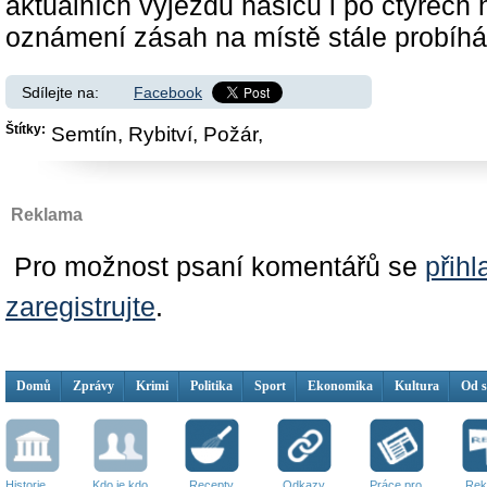
aktuálních výjezdů hasičů i po čtyřech
oznámení zásah na místě stále probíhá
Sdílejte na:
Facebook
Štítky:
Semtín,
Rybitví,
Požár,
Reklama
Pro možnost psaní komentářů se
přihl
zaregistrujte
.
Domů
Zprávy
Krimi
Politika
Sport
Ekonomika
Kultura
Od 
Historie
Kdo je kdo
Recepty
Odkazy
Práce pro
Rek