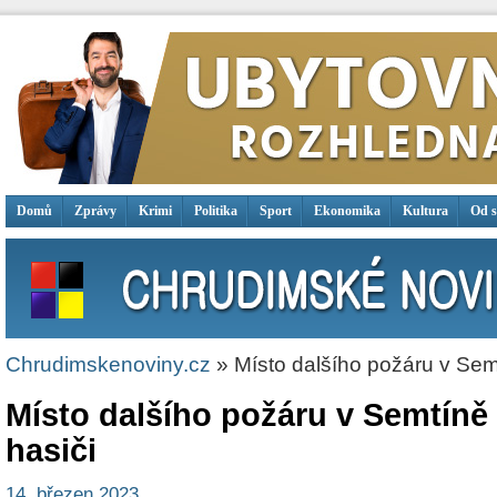
Domů
Zprávy
Krimi
Politika
Sport
Ekonomika
Kultura
Od 
Chrudimskenoviny.cz
» Místo dalšího požáru v Semt
Místo dalšího požáru v Semtíně 
hasiči
14. březen 2023