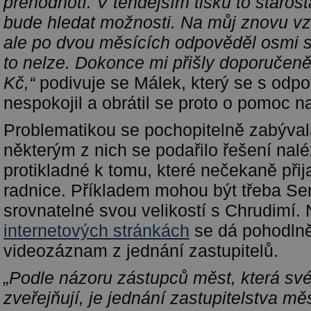
přehodnotí. V tehdejším tisku to starost
bude hledat možnosti. Na můj znovu v
ale po dvou měsících odpověděl osmi s
to nelze. Dokonce mi přišly doporučen
Kč,“
podivuje se Málek, který se s odpo
nespokojil a obrátil se proto o pomoc na
Problematikou se pochopitelně zabývala
některým z nich se podařilo řešení naléz
protikladné k tomu, které nečekaně při
radnice. Příkladem mohou být třeba Se
srovnatelné svou velikostí s Chrudimí. 
internetových stránkách
se dá pohodlně
videozáznam z jednání zastupitelů.
„Podle názoru zástupců měst, která s
zveřejňují, je jednání zastupitelstva mě