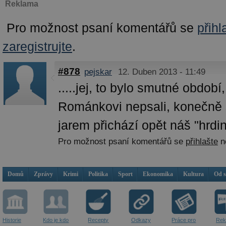
Reklama
Pro možnost psaní komentářů se
přihl
zaregistrujte
.
#878
pejskar
12. Duben 2013 - 11:49
.....jej, to bylo smutné období,
Románkovi nepsali, konečně 
jarem přichází opět náš "hrdina"
Pro možnost psaní komentářů se
přihlašte
n
Domů
Zprávy
Krimi
Politika
Sport
Ekonomika
Kultura
Od 
Historie
Kdo je kdo
Recepty
Odkazy
Práce pro
Rek