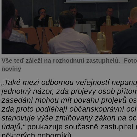
Vše teď záleží na rozhodnutí zastupitelů. Fo
noviny
„Také mezi odbornou veřejností nepanu
jednotný názor, zda projevy osob přít
zasedání mohou mít povahu projevů os
zda proto podléhají občanskoprávní ochr
stanovuje výše zmiňovaný zákon na o
údajů,“
poukazuje současně zastupitel 
některých odborníků.