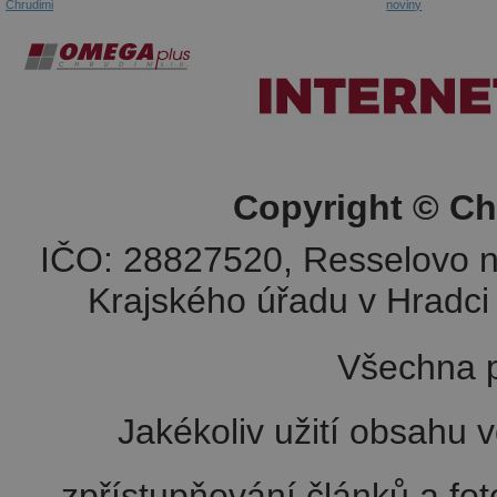
Chrudimi
noviny
Copyright © Ch
IČO: 28827520, Resselovo n
Krajského úřadu v Hradci 
Všechna p
Jakékoliv užití obsahu v
zpřístupňování článků a fo