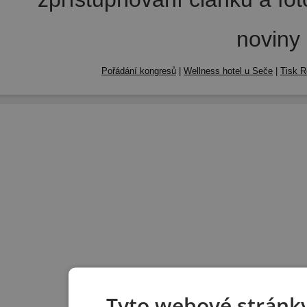
noviny
Pořádání kongresů
|
Wellness hotel u Seče
|
Tisk R
Tyto webové stránky