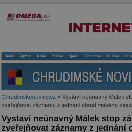
Domů
Zprávy
Krimi
Politika
Sport
Ekonomika
Kultura
Od 
Chrudimskenoviny.cz
» Vystaví neúnavný Málek st
zveřejňovat záznamy z jednání chrudimského zastu
Vystaví neúnavný Málek stop z
zveřejňovat záznamy z jednání