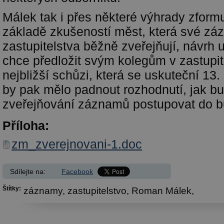
Málek tak i přes některé výhrady zform
základě zkušeností měst, která své z
zastupitelstva běžně zveřejňují, návrh 
chce předložit svým kolegům v zastupit
nejbližší schůzi, která se uskuteční 13.
by pak mělo padnout rozhodnutí, jak b
zveřejňování záznamů postupovat do 
Příloha:
zm_zverejnovani-1.doc
Sdílejte na:
Facebook
Štítky:
záznamy,
zastupitelstvo,
Roman Málek,