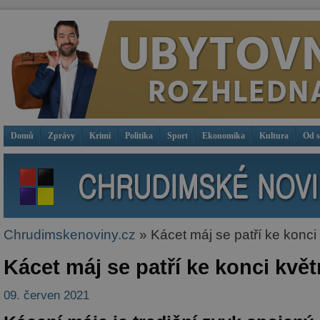
Domů
Zprávy
Krimi
Politika
Sport
Ekonomika
Kultura
Od 
Chrudimskenoviny.cz
» Kácet máj se patří ke konci
Kácet máj se patří ke konci kvě
09. červen 2021