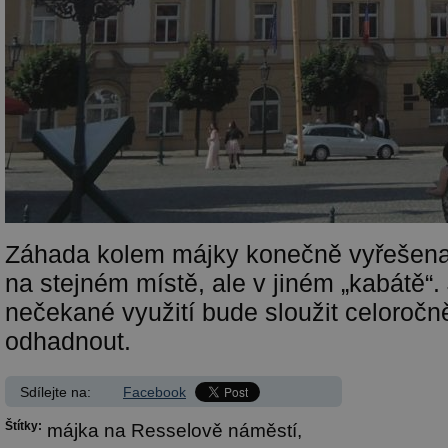
Záhada kolem májky konečně vyřešena
na stejném místě, ale v jiném „kabátě“. J
nečekané využití bude sloužit celoročně
odhadnout.
Sdílejte na:
Facebook
Štítky:
májka na Resselově náměstí,