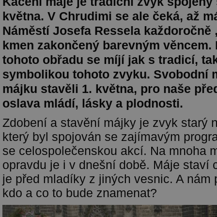
Kácení máje je tradiční zvyk spojen
května. V Chrudimi se ale čeká, až m
Náměstí Josefa Ressela každoročně 
kmen zakončený barevným věncem. M
tohoto obřadu se míjí jak s tradicí, tak
symbolikou tohoto zvyku. Svobodní 
májku stavěli 1. května, pro naše pře
oslava mládí, lásky a plodnosti.
Zdobení a stavění májky je zvyk starý ně
který byl spojován se zajímavým progr
se celospolečenskou akcí. Na mnoha m
opravdu je i v dnešní době. Máje staví c
je před mladíky z jiných vesnic. A nám
kdo a co to bude znamenat?