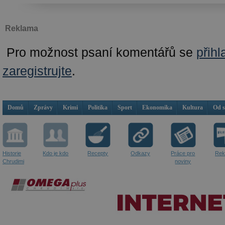
Reklama
Pro možnost psaní komentářů se
přihl
zaregistrujte
.
Domů
Zprávy
Krimi
Politika
Sport
Ekonomika
Kultura
Od 
Historie
Kdo je kdo
Recepty
Odkazy
Práce pro
Rek
Chrudimi
noviny