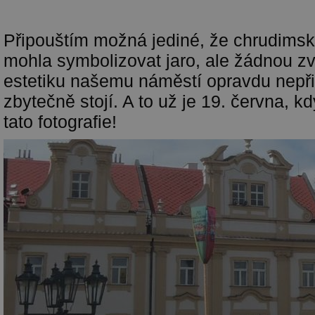
Připouštím možná jediné, že chrudims
mohla symbolizovat jaro, ale žádnou zvl
estetiku našemu náměstí opravdu nepři
zbytečně stojí. A to už je 19. června, k
tato fotografie!