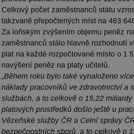
Celkový počet zaměstnanců státu vzros
takzvaně přepočtených míst na 463 648 
Za loňským zvýšením objemu peněz na 
zaměstnanců stálo hlavně rozhodnutí vlá
plat na každé rozpočtované místo o 1 
navýšení peněz na platy učitelů.
„Během roku bylo také vynaloženo více
náklady pracovníků ve zdravotnictví a s
službách, a to celkově o 15,22 miliard
platových prostředků došlo ještě u pra
Vězeňské služby ČR a Celní správy ČR
bezpečnostních sborů, a to celkově o 1,