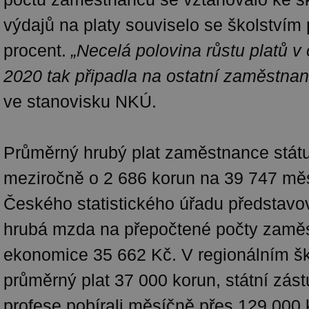
výdajů na platy souviselo se školstvím
procent.
„Necelá polovina růstu platů 
2020 tak připadla na ostatní zaměstnan
ve stanovisku NKÚ.
Průměrný hrubý plat zaměstnance státu 
meziročně o 2 686 korun na 39 747 mě
Českého statistického úřadu představo
hrubá mzda na přepočtené počty zaměs
ekonomice 35 662 Kč. V regionálním ško
průměrný plat 37 000 korun, státní zás
profese pobírali měsíčně přes 129 000 