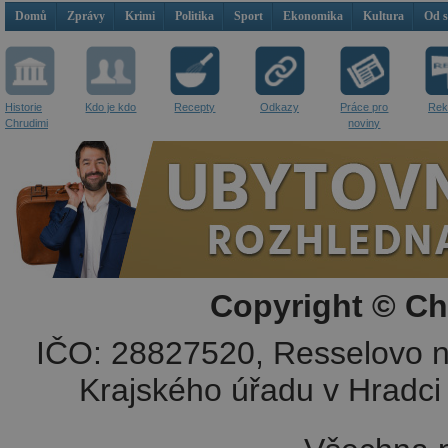
Domů
Zprávy
Krimi
Politika
Sport
Ekonomika
Kultura
Od 
Historie
Kdo je kdo
Recepty
Odkazy
Práce pro
Rek
Chrudimi
noviny
Copyright © Ch
IČO: 28827520, Resselovo n
Krajského úřadu v Hradci 