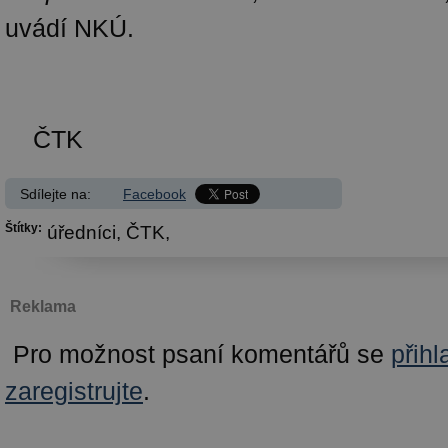
uvádí NKÚ.
ČTK
Sdílejte na:
Facebook
Štítky:
úředníci,
ČTK,
Reklama
Pro možnost psaní komentářů se
přihl
zaregistrujte
.