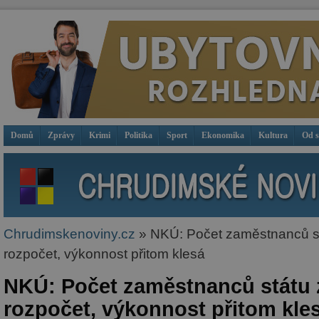
Domů
Zprávy
Krimi
Politika
Sport
Ekonomika
Kultura
Od 
Chrudimskenoviny.cz
» NKÚ: Počet zaměstnanců st
rozpočet, výkonnost přitom klesá
NKÚ: Počet zaměstnanců státu 
rozpočet, výkonnost přitom kle