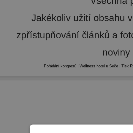
Všechna p
Jakékoliv užití obsahu v
zpřístupňování článků a fo
noviny
Pořádání kongresů
|
Wellness hotel u Seče
|
Tisk R