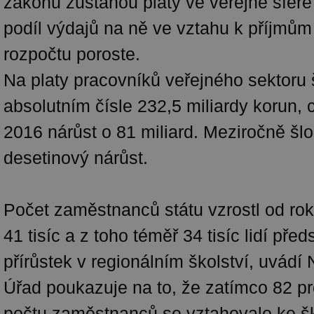
zákonů zůstanou platy ve veřejné sfé
podíl výdajů na ně ve vztahu k příjmům
rozpočtu poroste.
Na platy pracovníků veřejného sektoru š
absolutním čísle 232,5 miliardy korun, c
2016 nárůst o 81 miliard. Meziročně šlo
desetinový nárůst.
Počet zaměstnanců státu vzrostl od rok
41 tisíc a z toho téměř 34 tisíc lidí pře
přírůstek v regionálním školství, uvád
Úřad poukazuje na to, že zatímco 82 pr
počtu zaměstnanců se vztahovalo ke šk