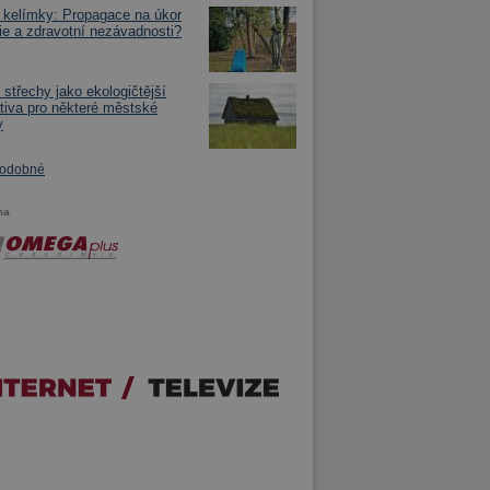
 kelímky: Propagace na úkor
ie a zdravotní nezávadnosti?
 střechy jako ekologičtější
ativa pro některé městské
y
podobné
ma