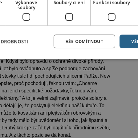
é
Výkonové
Soubory cílení
Funkční soubory
soubory
á vést?
uaci a poté to, že bychom neměli být loajální k
netě. Je to zatím jediná planeta v celém vesmíru, o
tura ho zabíjí. Člověk by si myslel, že když se zjistí,
ODROBNOSTI
VŠE ODMÍTNOUT
VŠ
dách mohly vymřít a být vyloveny v podstatě všechny
je. Kdysi bylo opravdu o ochraně divoké přírody.
i let bylo ovládnuto a spíše podporuje zachování
stovky tisíc lidí pochodujících ulicemi Paříže, New
ptáte, proč pochodují, řeknou vám: „Chceme
e na jejich specifické požadavky, řeknou vám:
ktrárny.“ A to je velmi zajímavé, protože soláry a
dělají, je, že poskytují elektřinu naší kultuře. To
může to kosatkám ani plejtvákům obrovským a
 by tedy mělo být uvědomění si toho, jak špatná a
. Druhý krok je začít být loajální k přírodnímu světu,
u. A z těchto pozic se dá konat.