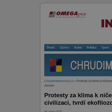
Domů
Zprávy
Krimi
Politika
Sport
Chrudimskenoviny.cz
» Protesty za klima k ničemu 
Jensen
Protesty za klima k nič
civilizaci, tvrdí ekofilo
04. leden 2020