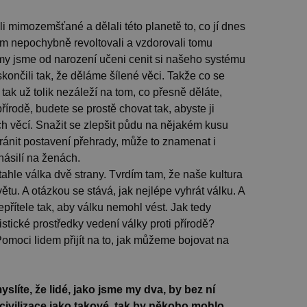
i mimozemšťané a dělali této planetě to, co jí dnes
hom nepochybně revoltovali a vzdorovali tomu
y jsme od narození učeni cenit si našeho systému
skončili tak, že děláme šílené věci. Takže co se
 tak už tolik nezáleží na tom, co přesně děláte,
přírodě, budete se prostě chovat tak, abyste ji
ých věcí. Snažit se zlepšit půdu na nějakém kusu
ránit postavení přehrady, může to znamenat i
 násilí na ženách.
hle válka dvě strany. Tvrdím tam, že naše kultura
ětu. A otázkou se stává, jak nejlépe vyhrát válku. A
epřítele tak, aby válku nemohl vést. Jak tedy
alistické prostředky vedení války proti přírodě?
omoci lidem přijít na to, jak můžeme bojovat na
yslíte, že lidé, jako jsme my dva, by bez ní
 civilizace jako takové, tak by někoho mohlo