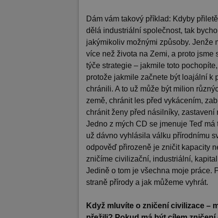
Dám vám takový příklad: Kdyby přiletěl
dělá industriální společnost, tak byc
jakýmikoliv možnými způsoby. Jenže m
více než života na Zemi, a proto jsme 
týče strategie – jakmile toto pochopíte,
protože jakmile začnete být loajální k 
chránili. A to už může být milion různ
země, chránit les před vykácením, zab
chránit ženy před násilníky, zastavení
Jedno z mých CD se jmenuje Teď má ta
už dávno vyhlásila válku přírodnímu sv
odpověď přirozeně je zničit kapacity n
zničíme civilizační, industriální, kapit
Jedině o tom je všechna moje práce. P
straně přírody a jak můžeme vyhrát.
Když mluvíte o zničení civilizace – m
přežili? Pokud má být cílem zničení