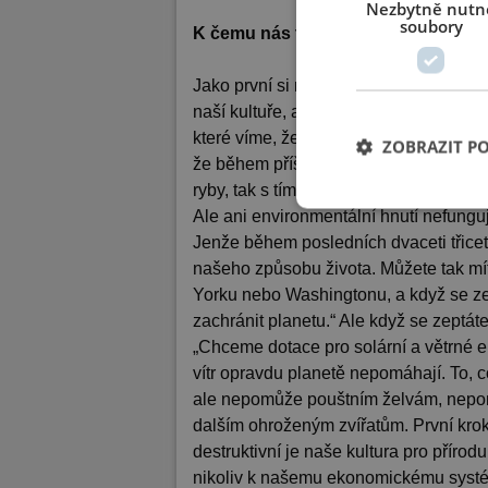
Nezbytně nutn
soubory
K čemu nás tedy toto uvědomění m
Jako první si můžeme uvědomit tuto sit
naší kultuře, ale místo toho k naší pla
které víme, že je na ní život, a tato kul
ZOBRAZIT P
že během příštích třiceti let by ve vo
ryby, tak s tím lidé začnou něco dělat.
Ale ani environmentální hnutí nefungu
Jenže během posledních dvaceti třicet
našeho způsobu života. Můžete tak mít 
Yorku nebo Washingtonu, a když se ze
zachránit planetu.“ Ale když se zeptát
„Chceme dotace pro solární a větrné ele
vítr opravdu planetě nepomáhají. To, co 
ale nepomůže pouštním želvám, nepo
dalším ohroženým zvířatům. První krok
destruktivní je naše kultura pro přírodu
nikoliv k našemu ekonomickému systém