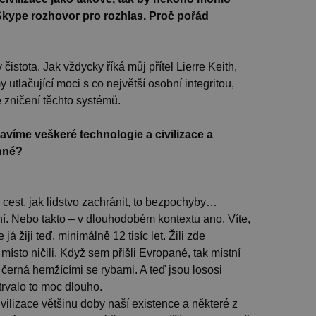
 Skype rozhovor pro rozhlas. Proč pořád
 čistota. Jak vždycky říká můj přítel Lierre Keith,
 utlačující moci s co největší osobní integritou,
je zničení těchto systémů.
avíme veškeré technologie a civilizace a
enné?
 cest, jak lidstvo zachránit, to bezpochyby…
ní. Nebo takto – v dlouhodobém kontextu ano. Víte,
já žiji teď, minimálně 12 tisíc let. Žili zde
místo ničili. Když sem přišli Evropané, tak místní
á černá hemžícími se rybami. A teď jsou lososi
etrvalo to moc dlouho.
ivilizace většinu doby naší existence a některé z