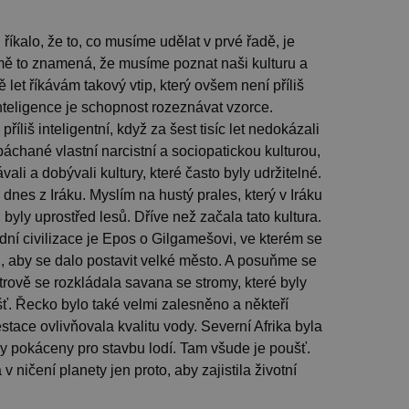
íkalo, že to, co musíme udělat v prvé řadě, je
 mě to znamená, že musíme poznat naši kulturu a
ě let říkávám takový vtip, který ovšem není příliš
inteligence je schopnost rozeznávat vzorce.
íliš inteligentní, když za šest tisíc let nedokázali
áchané vlastní narcistní a sociopatickou kulturou,
vali a dobývali kultury, které často byly udržitelné.
dnes z Iráku. Myslím na hustý prales, který v Iráku
byly uprostřed lesů. Dříve než začala tato kultura.
ní civilizace je Epos o Gilgamešovi, ve kterém se
u, aby se dalo postavit velké město. A posuňme se
ově se rozkládala savana se stromy, které byly
šť. Řecko bylo také velmi zalesněno a někteří
restace ovlivňovala kvalitu vody. Severní Afrika byla
ly pokáceny pro stavbu lodí. Tam všude je poušť.
 ničení planety jen proto, aby zajistila životní