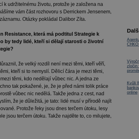
í k udržitelnému životu, protože je založena na
Přinášíme vám část rozhovoru s Derrickem Jensenem,
ozáznamu. Otázky pokládal Dalibor Zíta.
Dalš
 Resistance, která má podtitul Strategie k
Agentu
y tedy lidé, kteří si dělají starosti o životní
CHKO Ž
ategie?
Výroč
znil, že velký rozdíl není mezi těmi, kteří věří,
zločin
promě
ěmi, kteří si to nemyslí. Dělicí čára je mezi těmi,
a mezi těmi, kdo nedělají vůbec nic. A jedna ze
Kvůli 
hno tak pokažené, je, že je před námi tolik práce
bankov
online
prostě vůbec nic nedělá. Takže jedna z cest, nad
ím, že je důležitá, je tato: lidé musí v přírodě najít
ilované. Protože řeky jsou dnes terčem útoku, lesy
le jsou terčem útoku. Takže najděte to, co milujete,