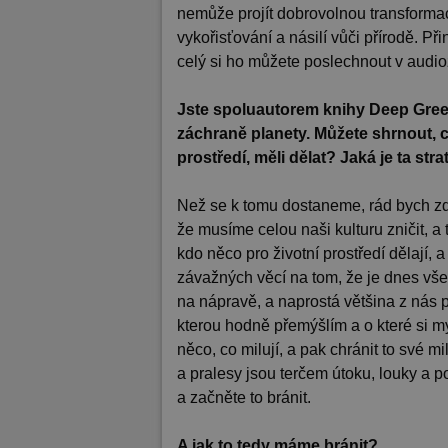
nemůže projít dobrovolnou transformac
vykořisťování a násilí vůči přírodě. 
celý si ho můžete poslechnout v audi
Jste spoluautorem knihy Deep Green
záchraně planety. Můžete shrnout, co b
prostředí, měli dělat? Jaká je ta str
Než se k tomu dostaneme, rád bych zdůra
že musíme celou naši kulturu zničit, a t
kdo něco pro životní prostředí dělají, 
závažných věcí na tom, že je dnes všec
na nápravě, a naprostá většina z nás 
kterou hodně přemýšlím a o které si mysl
něco, co milují, a pak chránit to své m
a pralesy jsou terčem útoku, louky a po
a začněte to bránit.
A jak to tedy máme bránit?