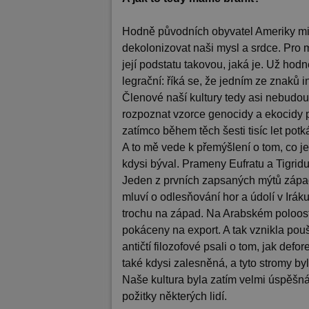
Hodně původních obyvatel Ameriky mi ř
dekolonizovat naši mysl a srdce. Pro
její podstatu takovou, jaká je. Už hodn
legrační: říká se, že jedním ze znaků 
Členové naší kultury tedy asi nebudou př
rozpoznat vzorce genocidy a ekocidy p
zatímco během těch šesti tisíc let potká
A to mě vede k přemýšlení o tom, co je 
kdysi býval. Prameny Eufratu a Tigridu 
Jeden z prvních zapsaných mýtů západ
mluví o odlesňování hor a údolí v Irák
trochu na západ. Na Arabském poloostr
pokáceny na export. A tak vznikla pou
antičtí filozofové psali o tom, jak defo
také kdysi zalesněná, a tyto stromy by
Naše kultura byla zatím velmi úspěšná v
požitky některých lidí.