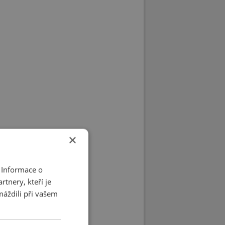
×
 Informace o
tnery, kteří je
máždili při vašem