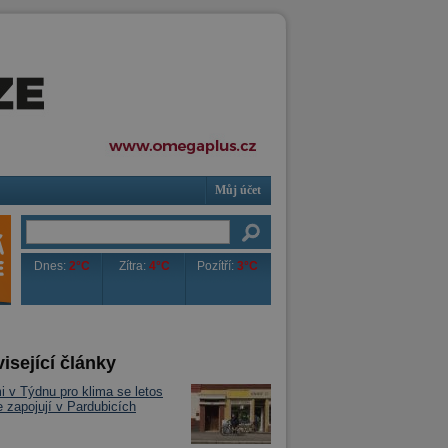
Můj účet
Dnes:
2°C
Zítra:
4°C
Pozítří:
3°C
isející články
 v Týdnu pro klima se letos
e zapojují v Pardubicích