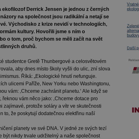
Vratné
 ekofilozof Derrick Jensen je jednou z černých
ekolog
názory na společnost jsou radikální a netají se
ové. Východisko z krize nevidí v technologiích,
Zelené
altern
formám kultury. Hovořili jsme s ním o
budov
o o tom, proč bychom se měli začít na svět
ostlinných druhů.
Další 
Rekla
ské studentce Gretě Thunbergové a celosvětovém
rovala, aby dnes místo školy vyšli do ulic, zní slova
mismus. Říká: „Ekologické hnutí nefunguje.
jících ulicemi Paříže, New Yorku nebo Washingtonu,
knou vám: ‚Chceme zachránit planetu.‘ Ale když se
ky, řeknou vám něco jako: ‚Chceme dotace pro
lmi zajímavé, protože soláry a vítr ve skutečnosti
en to, že poskytují dodatečnou elektřinu naší
ničení planety ve své DNA. V jedné ze svých tezí
e být nikdy trvale udržitelný a naše společnost