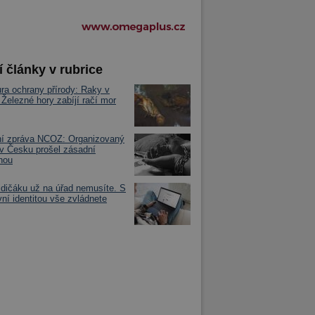
í články v rubrice
ra ochrany přírody: Raky v
elezné hory zabíjí račí mor
ní zpráva NCOZ: Organizovaný
 v Česku prošel zásadní
nou
řidičáku už na úřad nemusíte. S
ní identitou vše zvládnete