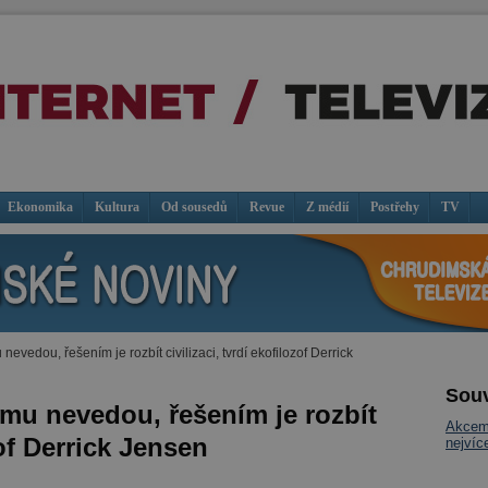
Ekonomika
Kultura
Od sousedů
Revue
Z médií
Postřehy
TV
nevedou, řešením je rozbít civilizaci, tvrdí ekofilozof Derrick
Souv
emu nevedou, řešením je rozbít
Akcemi
zof Derrick Jensen
nejvíc