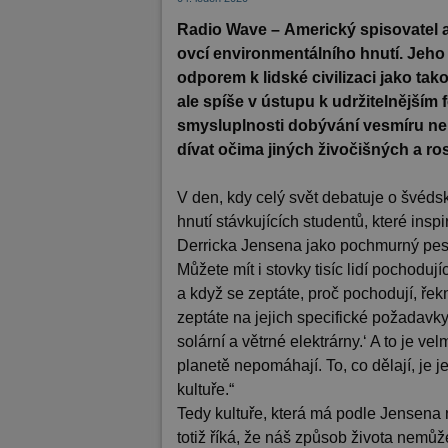
Radio Wave –
Americký spisovatel a
ovcí environmentálního hnutí. Jeho 
odporem k lidské civilizaci jako tak
ale spíše v ústupu k udržitelnějším 
smysluplnosti dobývání vesmíru neb
dívat očima jiných živočišných a r
V den, kdy celý svět debatuje o švéd
hnutí stávkujících studentů, které inspi
Derricka Jensena jako pochmurný pesi
Můžete mít i stovky tisíc lidí pochodu
a když se zeptáte, proč pochodují, ře
zeptáte na jejich specifické požadav
solární a větrné elektrárny.‘ A to je ve
planetě nepomáhají. To, co dělají, je j
kultuře.“
Tedy kultuře, která má podle Jensena 
totiž říká, že náš způsob života nemůž