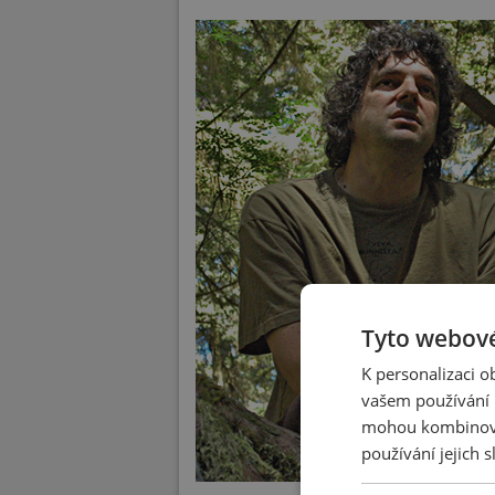
Tyto webové
K personalizaci 
vašem používání n
mohou kombinovat
používání jejich 