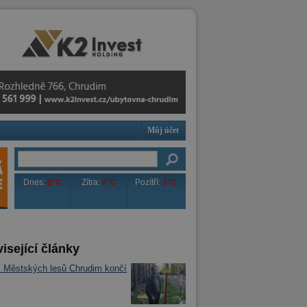
Můj účet
Dnes:
2°C
Zítra:
4°C
Pozítří:
3°C
isející články
l Městských lesů Chrudim končí