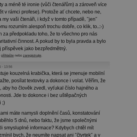
cty a méně té ironie (vůči čtenářům) a zároveň více
t v rámci profese). Protože ať chcete, nebo ne,
a my vaši čtenáři, i když v tomto případě, "jen"
tomu rozumím alespoň trochu dobře, co klik, to..:-)
n za předpokladu toho, že to všechno pro nás
ritativní činnost. A pokud by to byla pravda a bylo
j příspěvek jako bezpředmětný.
e
přihlašte
nebo
zaregistrujte
.
5 - 13:56
tuje kouzelná krabička, která se jmenuje mobilní
ažte, posílat textovky a dokonce i volat. Věřím, že
n, aby ho člověk zvedl, vyťukal číslo hajného a
bnosti. Jde to dokonce i bez uštěpačných
 ;)
mi máte namysli doplnění časů, konstatování
uběhlo 5 dnů, nebo faktu, že jsme společnými
li smysluplné informace? Kdybych chtěl mít
ínil bych, že neumíte napsat ani "čtvrtek" a v