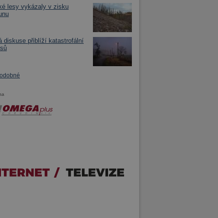
é lesy vykázaly v zisku
unu
 diskuse přiblíží katastrofální
esů
podobné
ma