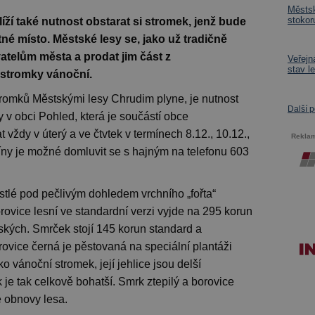
Městsk
stokor
líží také nutnost obstarat si stromek, jenž bude
é místo. Městské lesy se, jako už tradičně
vatelům města a prodat jim část z
Veřejná
stav l
stromky vánoční.
tromků Městskými lesy Chrudim plyne, je nutnost
Další 
 v obci Pohled, která je součástí obce
vždy v úterý a ve čtvtek v termínech 8.12., 10.12.,
Rekla
míny je možné domluvit se s hajným na telefonu 603
ostlé pod pečlivým dohledem vrchního „fořta“
ovice lesní ve standardní verzi vyjde na 295 korun
ských. Smrček stojí 145 korun standard a
rovice černá je pěstovaná na speciální plantáži
 vánoční stromek, její jehlice jsou delší
 je tak celkově bohatší. Smrk ztepilý a borovice
é obnovy lesa.