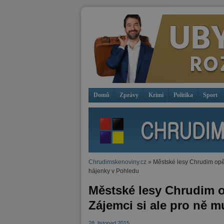
Domů
Zprávy
Krimi
Politika
Sport
Chrudimskenoviny.cz
» Městské lesy Chrudim opět 
hájenky v Pohledu
Městské lesy Chrudim o
Zájemci si ale pro ně m
28. listopad 2015