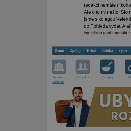
redakci nemáte nikoho,
Ale o to mi nešlo. Šlo m
jsme s kolegou Velend
do Pohleda vydat. A ať 
Pro možnost psaní komentářů s
Domů
Zprávy
Krimi
Politika
Sport
Historie
Kdo je kdo
Recepty
Od
Chrudimi