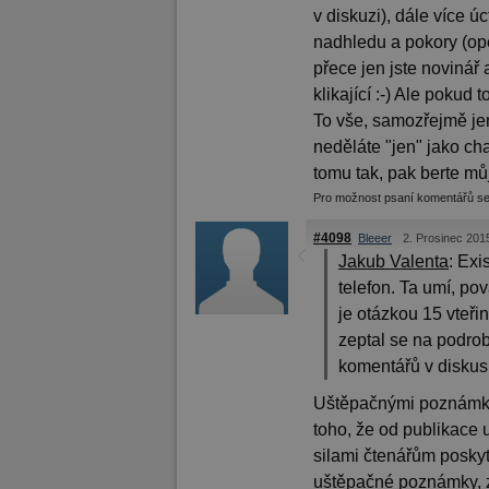
v diskuzi), dále více ú
nadhledu a pokory (opě
přece jen jste novinář 
klikající :-) Ale pokud 
To vše, samozřejmě je
neděláte "jen" jako cha
tomu tak, pak berte mů
Pro možnost psaní komentářů s
#4098
Bleeer
2. Prosinec 201
Jakub Valenta
:
Exis
telefon. Ta umí, pov
je otázkou 15 vteři
zeptal se na podro
komentářů v diskusi
Uštěpačnými poznámka
toho, že od publikace 
silami čtenářům poskyt
uštěpačné poznámky, zm