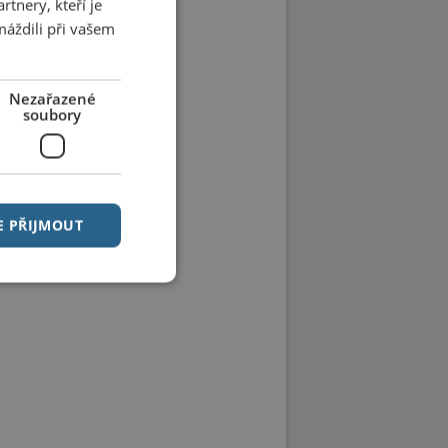
tnery, kteří je
máždili při vašem
Nezařazené
soubory
E PŘIJMOUT