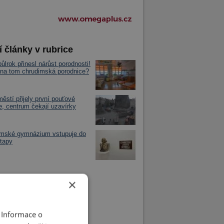
í články v rubrice
půlrok přinesl nárůst porodnosti!
 na tom chrudimská porodnice?
ěstí přijely první pouťové
e, centrum čekají uzavírky
imské gymnázium vstupuje do
tapy
×
 Informace o