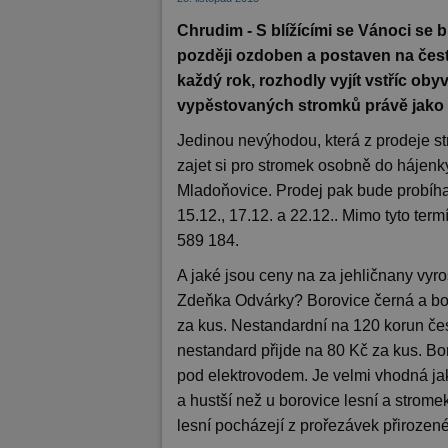
Chrudim - S blížícími se Vánoci se b
později ozdoben a postaven na čestn
každý rok, rozhodly vyjít vstříc oby
vypěstovaných stromků právě jako 
Jedinou nevýhodou, která z prodeje s
zajet si pro stromek osobně do hájenky
Mladoňovice. Prodej pak bude probíhat 
15.12., 17.12. a 22.12.. Mimo tyto ter
589 184.
A jaké jsou ceny na za jehličnany vyr
Zdeňka Odvárky? Borovice černá a bor
za kus. Nestandardní na 120 korun če
nestandard přijde na 80 Kč za kus. Bo
pod elektrovodem. Je velmi vhodná jako
a hustší než u borovice lesní a stromek
lesní pocházejí z prořezávek přirozen