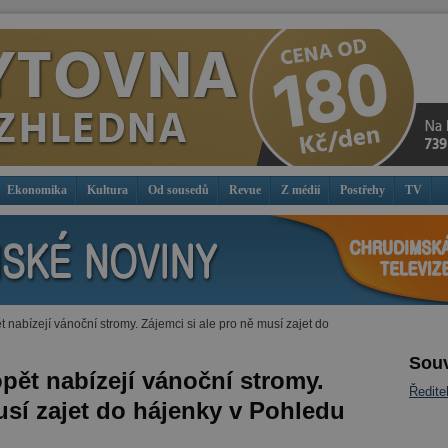
Ekonomika
Kultura
Od sousedů
Revue
Z médií
Postřehy
TV
nabízejí vánoční stromy. Zájemci si ale pro ně musí zajet do
Souv
pět nabízejí vánoční stromy.
Ředite
usí zajet do hájenky v Pohledu