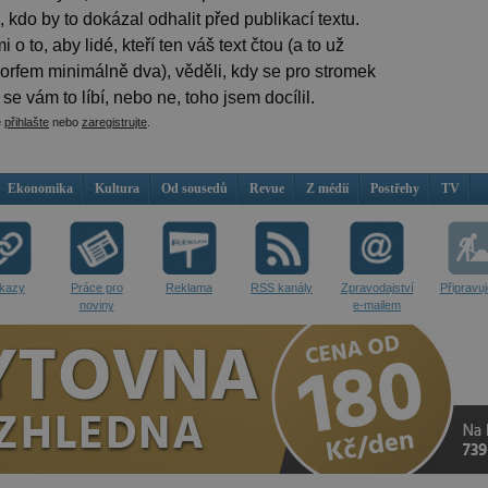
 kdo by to dokázal odhalit před publikací textu.
i o to, aby lidé, kteří ten váš text čtou (a to už
orfem minimálně dva), věděli, kdy se pro stromek
se vám to líbí, nebo ne, toho jsem docílil.
e
přihlašte
nebo
zaregistrujte
.
Ekonomika
Kultura
Od sousedů
Revue
Z médií
Postřehy
TV
kazy
Práce pro
Reklama
RSS kanály
Zpravodajství
Připravu
noviny
e-mailem