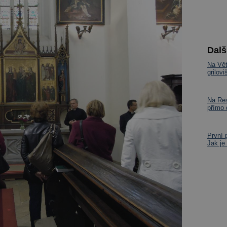
Dalš
Na Vět
grilov
Na Res
přímo
První 
Jak je