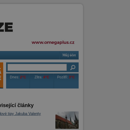
Můj účet
Dnes:
2°C
Zítra:
4°C
Pozítří:
3°C
isející články
ové tipy Jakuba Valenty