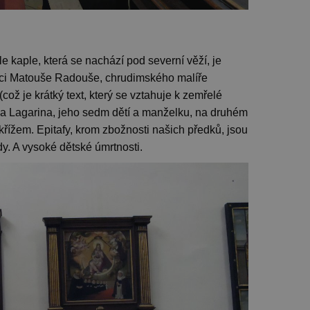
le kaple, která se nachází pod severní věží, je
áci Matouše Radouše, chrudimského malíře
což je krátký text, který se vztahuje k zemřelé
 Lagarina, jeho sedm dětí a manželku, na druhém
ížem. Epitafy, krom zbožnosti našich předků, jsou
y. A vysoké dětské úmrtnosti.