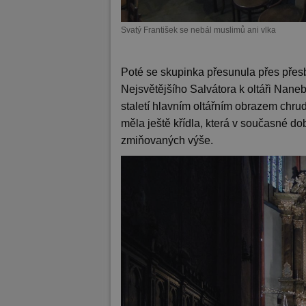
Svatý František se nebál muslimů ani vlka
Poté se skupinka přesunula přes pře
Nejsvětějšího Salvátora k oltáři Nane
staletí hlavním oltářním obrazem chru
měla ještě křídla, která v současné dob
zmiňovaných výše.