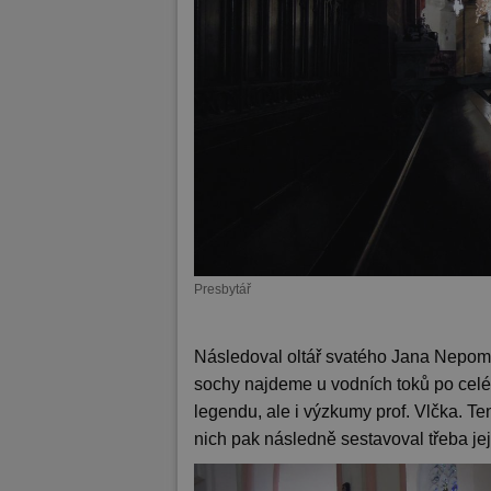
Presbytář
Následoval oltář svatého Jana Nepom
sochy najdeme u vodních toků po celé
legendu, ale i výzkumy prof. Vlčka. T
nich pak následně sestavoval třeba jeji