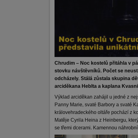
Chrudim – Noc kostelů přitáhla v p
stovku návštěvníků. Počet se neustá
odcházely. Stálá zůstala skupina dě
arciděkana Heblta a kaplana Kvasni
Výklad arciděkan zahájil u jedné z ne
Panny Marie, svaté Barbory a svaté Ka
královehradeckého oltáře pochází z konc
Matěje Cyrila Heina z Heinbergu, kte
se třemi dcerami. Kamennou náhrobní