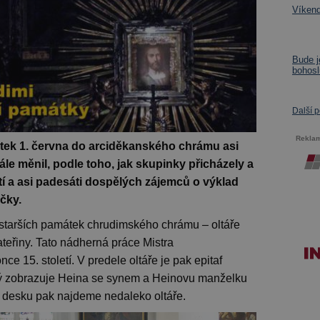
Víkend
Bude j
bohosl
Další 
Rekla
átek 1. června do arciděkanského chrámu asi
le měnil, podle toho, jak skupinky přicházely a
tí a asi padesáti dospělých zájemců o výklad
čky.
jstarších památek chrudimského chrámu – oltáře
teřiny. Tato nádherná práce Mistra
e 15. století. V predele oltáře je pak epitaf
rý zobrazuje Heina se synem a Heinovu manželku
 desku pak najdeme nedaleko oltáře.