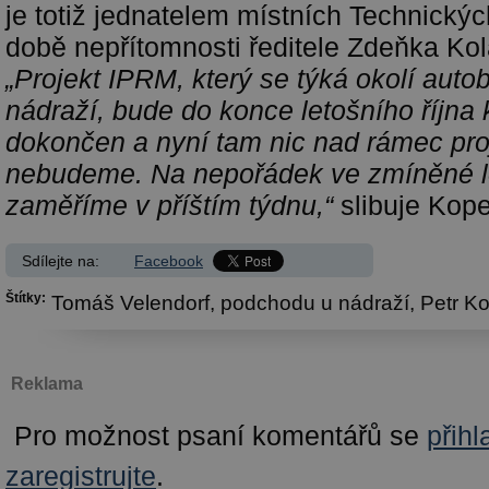
je totiž jednatelem místních Technickýc
době nepřítomnosti ředitele Zdeňka Kolá
„Projekt IPRM, který se týká okolí aut
nádraží, bude do konce letošního října
dokončen a nyní tam nic nad rámec pro
nebudeme. Na nepořádek ve zmíněné lo
zaměříme v příštím týdnu,“
slibuje Kop
Sdílejte na:
Facebook
Štítky:
Tomáš Velendorf,
podchodu u nádraží,
Petr K
Reklama
Pro možnost psaní komentářů se
přihl
zaregistrujte
.