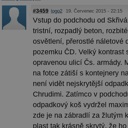
#3459
logo2
19. Červenec 2015 - 22:15
Vstup do podchodu od Skřivá
tristní, rozpadlý beton, rozbit
osvětlení, přerostlé náletové 
pozemku ČD. Velký kontrast 
opravenou ulicí Čs. armády.
na fotce zátiší s kontejnery n
není vidět nejskrytější odpad
Chrudimi. Zatímco v podchod
odpadkový koš vydržel maxi
zde je na zábradlí za žlutým
plast tak krásně skrytý, že h