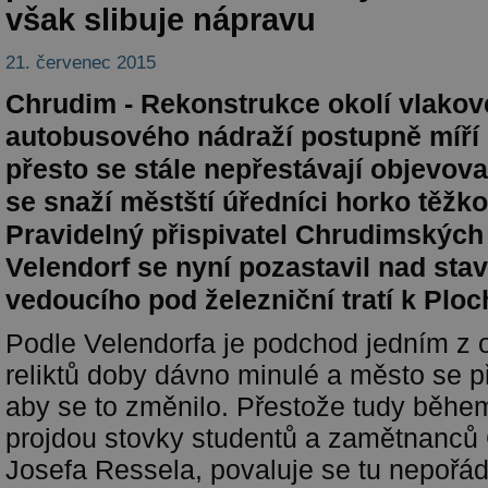
však slibuje nápravu
21. červenec 2015
Chrudim - Rekonstrukce okolí vlakov
autobusového nádraží postupně míří 
přesto se stále nepřestávají objevova
se snaží městští úředníci horko těžko 
Pravidelný přispivatel Chrudimskýc
Velendorf se nyní pozastavil nad st
vedoucího pod železniční tratí k Ploc
Podle Velendorfa je podchod jedním z
reliktů doby dávno minulé a město se př
aby se to změnilo. Přestože tudy běhe
projdou stovky studentů a zamětnanc
Josefa Ressela, povaluje se tu nepořá