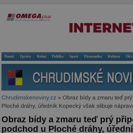
Domů
Zprávy
Krimi
Politika
Sport
Ekonomika
Kultura
Od 
Chrudimskenoviny.cz
» Obraz bídy a zmaru teď pr
Ploché dráhy, úředník Kopecký však slibuje náprav
Obraz bídy a zmaru teď prý při
podchod u Ploché dráhy, úředn