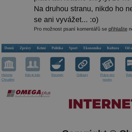
Na druhou stranu, nikdo ho n
se ani vyvážet... :o)
Pro možnost psaní komentářů se
přihlašte
n
Domů
Zprávy
Krimi
Politika
Sport
Ekonomika
Kultura
Od 
Historie
Kdo je kdo
Recepty
Odkazy
Práce pro
Rek
Chrudimi
noviny