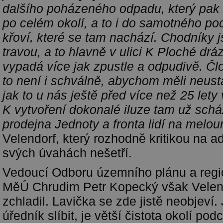
dalšího poházeného odpadu, který pak 
po celém okolí, a to i do samotného p
křoví, které se tam nachází. Chodníky j
travou, a to hlavně v ulici K Ploché drá
vypadá více jak zpustle a odpudivě. Člo
to není i schválně, abychom měli neust
jak to u nás ještě před více než 25 let
K vytvoření dokonalé iluze tam už scház
prodejna Jednoty a fronta lidí na melou
Velendorf, který rozhodně kritikou na a
svých úvahách nešetří.
Vedoucí Odboru územního plánu a regi
MěÚ Chrudim Petr Kopecký však Velen
zchladil. Lavička se zde jistě neobjeví
úředník slíbit, je větší čistota okolí p