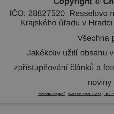
Copyright © Ch
IČO: 28827520, Resselovo n
Krajského úřadu v Hradci 
Všechna p
Jakékoliv užití obsahu v
zpřístupňování článků a fo
noviny
Pořádání kongresů
|
Wellness hotel u Seče
|
Tisk R