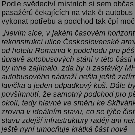
Podle svědectví místních si sem občas 
pasažérů čekajících na vlak či autobus
vykonat potřebu a podchod tak čpí moč
„
Nevím sice, v jakém časovém horizontu
rekonstrukci ulice Československé arm
od hotelu Romania k podchodu pro pěší,
úpravě autobusových stání v této části u
by mne zajímalo, zda by u zastávky M
autobusového nádraží nešla ještě zatím
lavička a jeden odpadkový koš. Dále b
povšimnutí, že samotný podchod pro pě
okolí, tedy hlavně ve směru ke Skřiván
zrovna v ideálním stavu, co se týče čis
stavu zdejší infrastruktury raději ani n
ještě nyní umocňuje krátká část nově