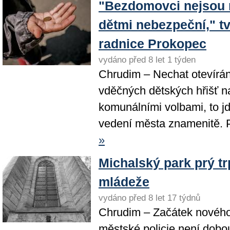
"Bezdomovci nejsou
dětmi nebezpeční," tv
radnice Prokopec
vydáno před 8 let 1 týden
Chrudim – Nechat otevírán
vděčných dětských hřišť n
komunálními volbami, to 
vedení města znamenitě. P
»
Michalský park prý tr
mládeže
vydáno před 8 let 17 týdnů
Chrudim – Začátek nového
městské policie není dobo