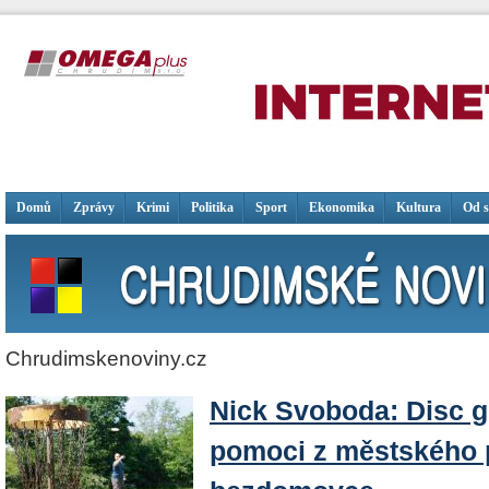
Domů
Zprávy
Krimi
Politika
Sport
Ekonomika
Kultura
Od 
Chrudimskenoviny.cz
Nick Svoboda: Disc g
pomoci z městského 