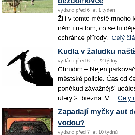
bezdomovce
vydáno před 6 let 1 týden
Žiji v tomto městě mnoho l
něm i na tom, co se tu děj
ochránce přírody.
Celý čl
Kudla v žaludku našt
vydáno před 6 let 22 týdny
Chrudim – Nejen parkovačk
městské policie. Čas od č
poněkud závažnější událos
úterý 3. března. V...
Celý 
Zapadají myčky aut d
vodou?
vydáno před 7 let 10 týdnů