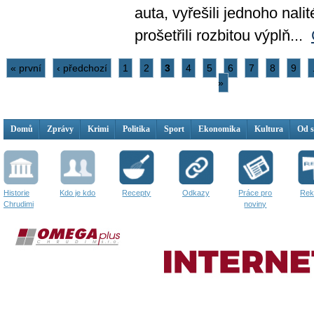
auta, vyřešili jednoho nali
prošetřili rozbitou výplň...
« první
‹ předchozí
1
2
3
4
5
6
7
8
9
»
Domů
Zprávy
Krimi
Politika
Sport
Ekonomika
Kultura
Od 
Historie
Kdo je kdo
Recepty
Odkazy
Práce pro
Rek
Chrudimi
noviny