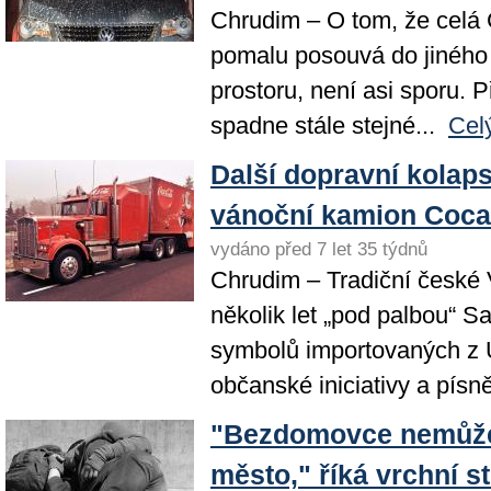
Chrudim – O tom, že celá 
pomalu posouvá do jiného
prostoru, není asi sporu. 
spadne stále stejné...
Cel
Další dopravní kolaps
vánoční kamion Coca
vydáno před 7 let 35 týdnů
Chrudim – Tradiční české 
několik let „pod palbou“ S
symbolů importovaných z 
občanské iniciativy a písně,
"Bezdomovce nemůže
město," říká vrchní s