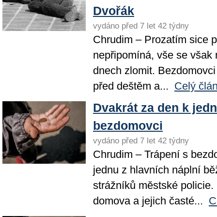
Dvořák
vydáno před 7 let 42 týdny
Chrudim – Prozatím sice p
nepřipomíná, vše se však 
dnech zlomit. Bezdomovci 
před deštěm a...
Celý člá
Dvakrát za den k je
bezdomovci
vydáno před 7 let 42 týdny
Chrudim – Trápení s bezdo
jednu z hlavních náplní bě
strážníků městské policie
domova a jejich časté...
C