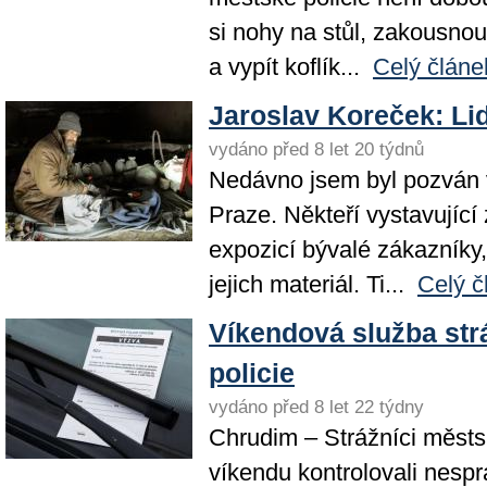
si nohy na stůl, zakousnou
a vypít koflík...
Celý článe
Jaroslav Koreček: Lid
vydáno před 8 let 20 týdnů
Nedávno jsem byl pozván 
Praze. Někteří vystavující
expozicí bývalé zákazníky, 
jejich materiál. Ti...
Celý č
Víkendová služba str
policie
vydáno před 8 let 22 týdny
Chrudim – Strážníci městsk
víkendu kontrolovali nesp