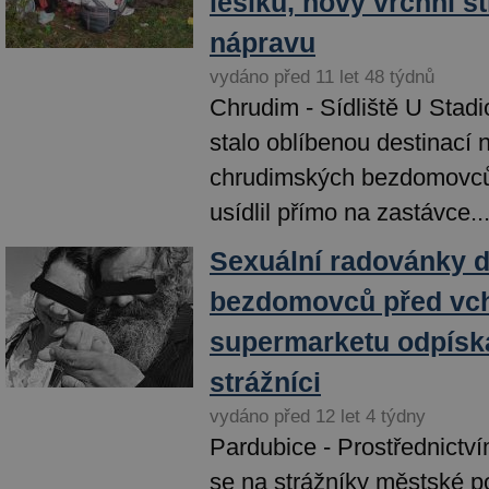
lesíku, nový vrchní st
nápravu
vydáno před 11 let 48 týdnů
Chrudim - Sídliště U Stadi
stalo oblíbenou destinací 
chrudimských bezdomovců.
usídlil přímo na zastávce..
Sexuální radovánky 
bezdomovců před vc
supermarketu odpíska
strážníci
vydáno před 12 let 4 týdny
Pardubice - Prostřednictví
se na strážníky městské pol