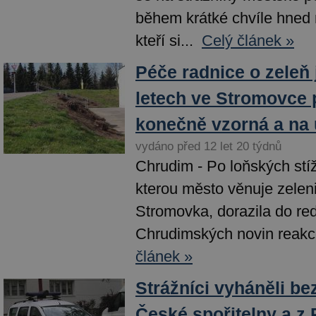
během krátké chvíle hned n
kteří si...
Celý článek »
Péče radnice o zeleň 
letech ve Stromovce 
konečně vzorná a na 
vydáno před 12 let 20 týdnů
Chrudim - Po loňských stí
kterou město věnuje zeleni 
Stromovka, dorazila do re
Chrudimských novin reakce
článek »
Strážníci vyháněli b
České spořitelny a z