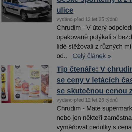
ulice
vydáno před 12 let 25 týdnů
Chrudim - V úterý odpoledn
opakovaně potýkali s bezd
lidé stěžovali z různých m
od...
Celý článek »
Tip čtenáře: V chrud
se ceny v letácích ča
se skutečnou cenou z
vydáno před 12 let 26 týdnů
Chrudim - Mate supermark
nebo jen někteří zaměstnan
vyměňovat cedulky s cena