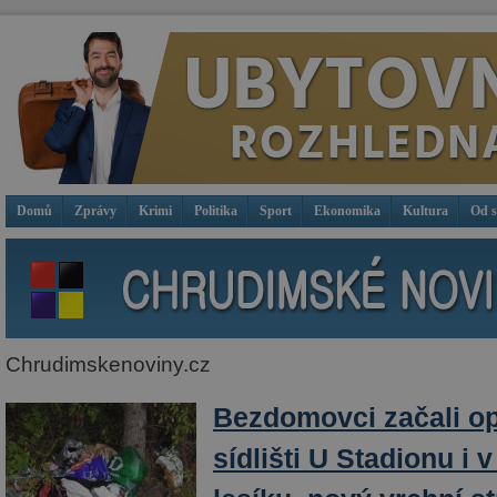
Domů
Zprávy
Krimi
Politika
Sport
Ekonomika
Kultura
Od 
Chrudimskenoviny.cz
Bezdomovci začali opě
sídlišti U Stadionu i