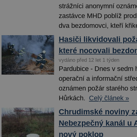
strážníci anonymní oznáme
zastávce MHD poblíž prod
dva bezdomovci, kteří křik
Hasiči likvidovali po
které nocovali bezdo
vydáno před 12 let 1 týden
Pardubice - Dnes v sedm h
operační a informační stře
oznámen požár starého st
Hůrkách.
Celý článek »
Chrudimské noviny z
Nebezpečný kanál u A
nový poklop