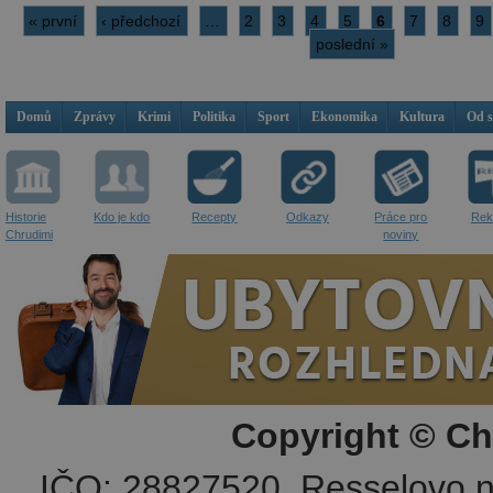
« první
‹ předchozí
…
2
3
4
5
6
7
8
9
poslední »
Domů
Zprávy
Krimi
Politika
Sport
Ekonomika
Kultura
Od 
Historie
Kdo je kdo
Recepty
Odkazy
Práce pro
Rek
Chrudimi
noviny
Copyright © Ch
IČO: 28827520, Resselovo n