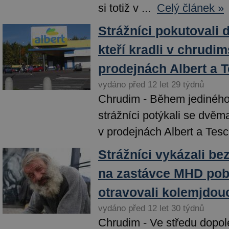
si totiž v ...
Celý článek »
Strážníci pokutovali 
kteří kradli v chrudi
prodejnách Albert a 
vydáno před 12 let 29 týdnů
Chrudim - Během jediného
strážníci potýkali se dvěma 
v prodejnách Albert a Tesc
Strážníci vykázali be
na zastávce MHD pob
otravovali kolemjdou
vydáno před 12 let 30 týdnů
Chrudim - Ve středu dopole