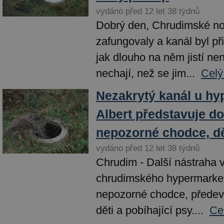
vydáno před 12 let 38 týdnů
Dobrý den, Chrudimské no
zafungovaly a kanál byl při
jak dlouho na něm jistí ne
nechají, než se jim...
Celý
Nezakrytý kanál u hy
Albert představuje do
nepozorné chodce, dě
vydáno před 12 let 38 týdnů
Chrudim - Další nástraha v
chrudimského hypermarket
nepozorné chodce, předevší
děti a pobíhající psy....
Ce